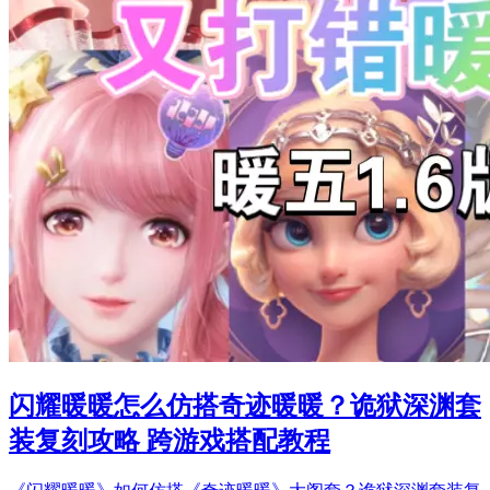
闪耀暖暖怎么仿搭奇迹暖暖？诡狱深渊套
装复刻攻略 跨游戏搭配教程