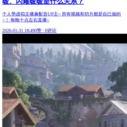
暖、闪耀暖暖是什么关系？
个人势虚拟主播兼配音UP主~ 所有视频和切片都是自己做的
~！ 每晚十点左右直播~
2026-01-31 18:49
0赞
·
0评论