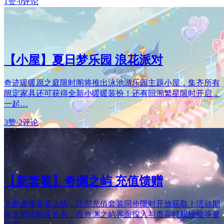
1赞
·
0评论
【小屋】夏日梦乐园 浪花派对
奇迹暖暖愿之庭限时阁将推出泳池游乐园主题小屋，集齐所有
限定家具还可获得全新小暖暖装扮！还有回溯繁星限时开启，
一起…
3赞
·
2评论
【新套装】奇渊之屿 充值馈赠
全新废墟套装上线，往期充值套装同步限时开放获取！活动期
间充值或购买礼包，在奇渊之屿界面投入与贵宾特权经验等量