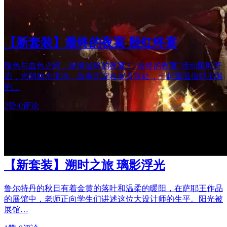
【新套装】最终的夜宴 殷红终宴
瑰色与血色之间，纵情最终的夜宴！“最终的夜宴”活动限时开
启，光阴如水流淌，故事沉淀在岁月深处，一起重温信鸽王国
的…
2赞
·
0评论
【新套装】溯时之旅 璃影浮光
鲁尔特丹的秋日有着金黄的落叶和温柔的暖阳，在萨耶王作品
的展馆中，老师正向学生们讲述这位大设计师的生平。阳光被
展馆…