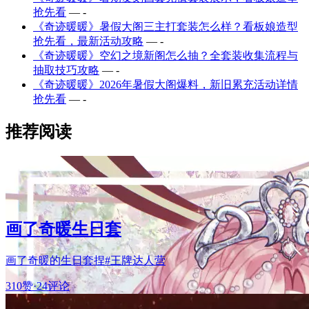
抢先看
— -
《奇迹暖暖》暑假大阁三主打套装怎么样？看板娘造型
抢先看，最新活动攻略
— -
《奇迹暖暖》空幻之境新阁怎么抽？全套装收集流程与
抽取技巧攻略
— -
《奇迹暖暖》2026年暑假大阁爆料，新旧累充活动详情
抢先看
— -
推荐阅读
画了奇暖生日套
画了奇暖的生日套捏#王牌达人营
310赞
·
24评论