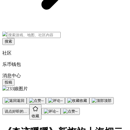
搜索
社区
乐币钱包
消息中心
投稿
返回
--
--
收藏
顶部
说点好听的...
--
--
收藏