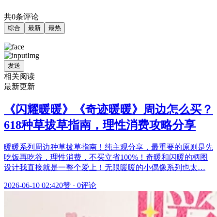
共0条评论
综合
最新
最热
发送
相关阅读
最新更新
《闪耀暖暖》《奇迹暖暖》周边怎么买？
618种草拔草指南，理性消费攻略分享
暖暖系列周边种草拔草指南！纯主观分享，最重要的原则是先
吃饭再吃谷，理性消费，不买立省100%！奇暖和闪暖的柄图
设计我直接就是一整个爱上！无限暖暖的小偶像系列也太…
2026-06-10 02:42
0赞
·
0评论