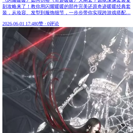
《闪耀暖暖》如何仿搭《奇迹暖暖》大阁套？诡狱深渊套装复
刻攻略来了！教你用闪耀暖暖的部件完美还原奇迹暖暖经典套
装，从妆容、发型到服饰细节，一步步带你实现跨游戏搭配…
2026-06-01 17:48
0赞
·
0评论