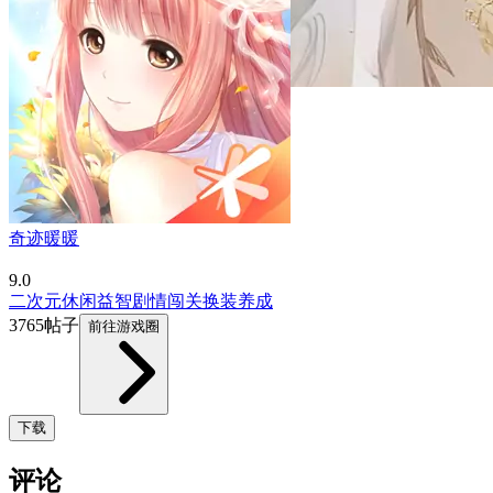
奇迹暖暖
9.0
二次元
休闲益智
剧情
闯关
换装
养成
3765帖子
前往游戏圈
下载
评论