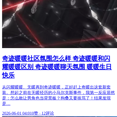
奇迹暖暖社区氛围怎么样 奇迹暖暖和闪
耀暖暖区别 奇迹暖暖聊天氛围 暖暖生日
快乐
从闪耀暖暖、无暖再到奇迹暖暖，正好赶上奇暖出这套新套
装。想起之前在无暖经历的小马尔克斯事件，我第一反应居然
是：怎么敢让男角色当背景板？狗叠又要挨骂了！结果发现
是…
2026-06-01 04:01
0赞
·
12评论