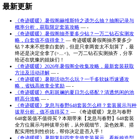
最新更新
《奇迹暖暖》暑假阁赫维斯特之遗怎么抽？抽阁记录与
概率分析，获取限定套装攻略
— -
《奇迹暖暖》暑假阁抽齐要多少钻？一万二钻石实测攻
略，白套值不值得拿？
— 奇迹暖暖暑假阁抽齐要多少
钻？本来不想拿白套的，但是只拿两套太不划算了，最
终还是决定全拿了(>﹏<)。一万二钻石实测抽齐，分享
给还在犹豫的姐妹们！
《奇迹暖暖》2026年暑假阁全收集攻略，最新套装获取
方法及活动详解
— -
《奇迹暖暖》暑期活动怎么玩？一千多软妹币速通攻
略，省钱高效拿全奖励
— -
《奇迹暖暖》色彩斑斓的夏日怎么搭配？清透悠闲的池
畔高分攻略
— -
《奇迹暖暖》龙息与春野648套装怎么样？套装展示与种
拔草分析，值不值得买？
— 《奇迹暖暖》龙息与春野
648套装值不值得买？本期带来【龙息与春野】648套装
全方位展示与种拔草分析，从外观细节、染色效果、搭
配实用性到性价比，帮你决定是否入手！
《奇迹暖暖》暑期复刻四套充值套装展示，看板娘造型