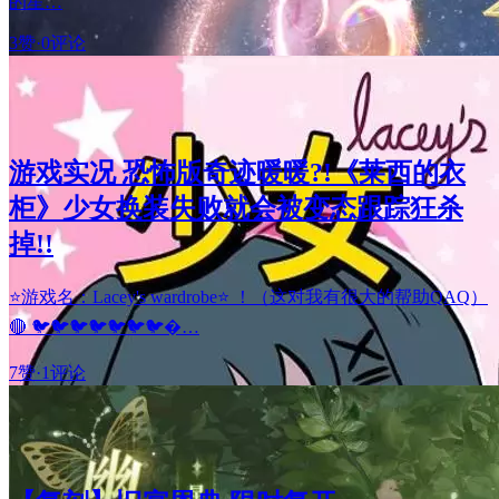
的星…
3赞
·
0评论
游戏实况 恐怖版奇迹暖暖?!《莱西的衣
柜》少女换装失败就会被变态跟踪狂杀
掉!!
⭐游戏名：Lacey's wardrobe⭐ ！（这对我有很大的帮助QAQ）
🔴 🐦🐦🐦🐦🐦🐦🐦�…
7赞
·
1评论