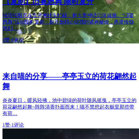
【复刻】旧宴恩典 限时复开
拉塔托斯克在世界树枝头忙碌，将古老神话记录成册。“旧宴
恩典”活动限时复刻，翻开她精心编撰的诸神秘传，再度传颂
镌刻…
0赞
·
0评论
来自喵的分享——亭亭玉立的荷花翩然起
舞
炎炎夏日，暖风轻拂，池中碧绿的荷叶随风摇曳，亭亭玉立的
荷花翩然起舞~阵阵清香扑面而来！喵不禁想起衣橱里那些带
有荷…
1赞
·
1评论