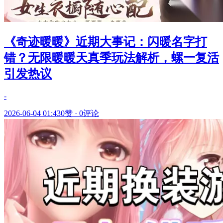
《奇迹暖暖》近期大事记：闪暖名字打
错？无限暖暖天真季玩法解析，螺一复活
引发热议
-
2026-06-04 01:43
0赞
·
0评论