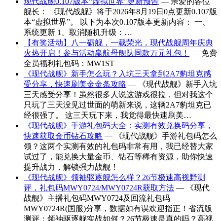
现代战舰0.107版本“虚拟世界”更新预告
— 亲爱的各位
舰长： 《现代战舰》将于2026年8月19日0点更新0.107版
本“虚拟世界”。 以下为本次0.107版本更新内容： 一、
系统更新 1、取消随机升级：…
【有奖活动】八一砺舰，一载荣光，现代战舰周年庆典
火热开启！参与活动赢航母舰队同款万元礼包！
— 免费
全员福利礼包码：MW1ST
《现代战舰》新手怎么玩？入坑三天拿到2A7豹坦克感
受分享，快速刷美金金条攻略
— 《现代战舰》新手入坑
三天感受分享！虽然很多人说这游戏很拉，但对我这个
只玩了三天没见过世面的萌新来说，这辆2A7豹坦克已
经很强了。 这三天玩下来，我觉得最快速刷美…
《现代战舰》手游礼包码大全：实测有效兑换码分享，
快速获取金币钻石攻略
— 《现代战舰》手游礼包码怎么
领？这两个实测有效的礼包码非常有用，我已经替大家
试过了，能兑换大量金币、钻石等稀有资源，助你快速
提升战力，解锁强力战舰！
《现代战舰》领袖驱逐舰怎么样？26节极速高视野测
评，礼包码MWY0724/MWY0724R获取方法
— 《现代
战舰》主播礼包码MWY0724及回流礼包码
MWY0724R(国服)分享，数据如有误欢迎指正！省流版
测评：领袖驱逐舰实战如何？26节极速是真的吗？高视