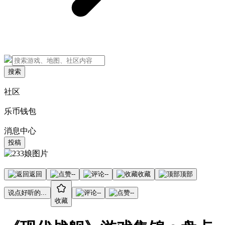
搜索
社区
乐币钱包
消息中心
投稿
返回
--
--
收藏
顶部
说点好听的...
--
--
收藏