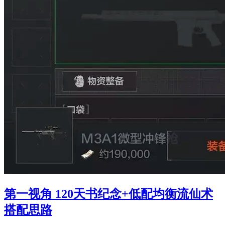
第一视角 120天书纪念+低配均衡流仙术
搭配思路