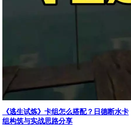
《逃生试炼》卡组怎么搭配？日德断水卡
组构筑与实战思路分享