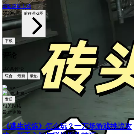
6.3
冒险
恐怖
卡通
5539帖子
前往游戏圈
下载
评论
共0条评论
综合
最新
最热
发送
相关阅读
最新更新
《逃生试炼》怎么玩？一万场游戏挑战攻