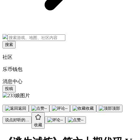
搜索
社区
乐币钱包
消息中心
投稿
返回
--
--
收藏
顶部
说点好听的...
--
--
收藏