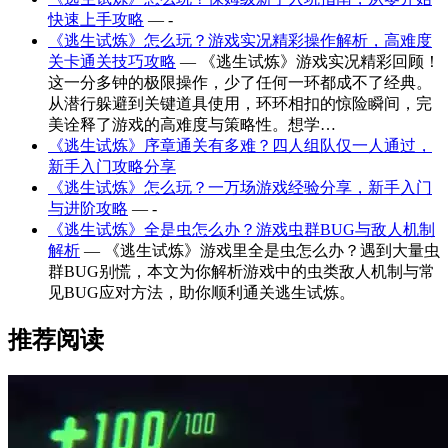
快速上手攻略
— -
《逃生试炼》怎么玩？游戏实况精彩操作解析，高难度
关卡通关技巧攻略
— 《逃生试炼》游戏实况精彩回顾！
这一分多钟的极限操作，少了任何一环都成不了经典。
从潜行躲避到关键道具使用，环环相扣的惊险瞬间，完
美诠释了游戏的高难度与策略性。想学…
《逃生试炼》序章通关有多难？四人组队仅一人通过，
新手入门攻略分享
《逃生试炼》怎么玩？一万场游戏经验分享，新手入门
与进阶攻略
— -
《逃生试炼》全是虫怎么办？游戏虫群BUG与敌人机制
解析
— 《逃生试炼》游戏里全是虫怎么办？遇到大量虫
群BUG别慌，本文为你解析游戏中的虫类敌人机制与常
见BUG应对方法，助你顺利通关逃生试炼。
推荐阅读