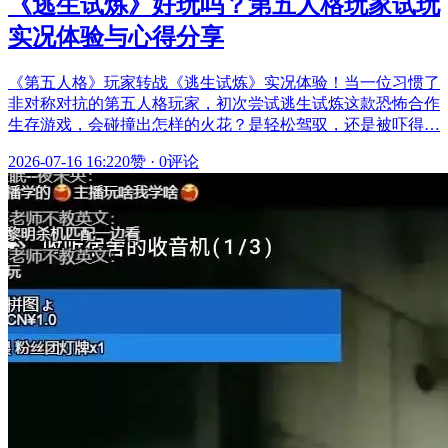
《逃生试炼》好玩吗？第五人格玩家试玩
实况体验与心得分享
《第五人格》玩家转战《逃生试炼》实况体验！当一位习惯了
非对称对抗的第五人格玩家，初次尝试逃生试炼这款恐怖合作
生存游戏，会碰撞出怎样的火花？是轻松驾驭，还是被吓得…
2026-07-16 16:22
0赞
·
0评论