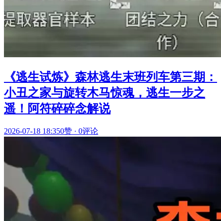
《逃生试炼》森林逃生末班列车第三期：
小丑之家与旋转木马惊魂，逃生一步之
遥！阿符碎碎念解说
2026-07-18 18:35
0赞
·
0评论