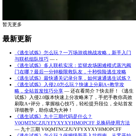
暂无更多
最新更新
《逃生试炼》怎么玩？一万场游戏挑战攻略，新手入门
与联机组队技巧
— -
《逃生试炼》多人联机实况：监狱农场困难模式蒸汽阀
门在哪？最后一分钟极限救队友，十秒惊险逃生攻略
《逃生试炼》最快通关记录分享，如何速通逃生试炼？
《逃生试炼》入侵2.0怎么玩？快速上分刷A+教学攻
略，全站首发技巧分享
— 还在看简介？快去肝！《逃生
试炼》入侵2.0版本快速上分攻略来了，手把手教你高效
刷取A+评分，掌握核心技巧，轻松提升段位，全站首发
详细教学，助你成为大神！
《逃生试炼》九十三期代码是什么？
V0QMTNCZJUYFYXYXYHMOPCFF 兑换码使用方法
— 九十三期 V0QMTNCZJUYFYXYXYHMOPCFF
《逃生试炼》怎么玩？保姆级新手入坑指南，从零开始