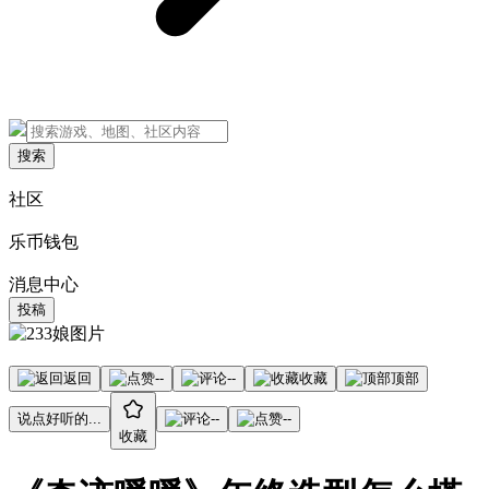
搜索
社区
乐币钱包
消息中心
投稿
返回
--
--
收藏
顶部
说点好听的...
--
--
收藏