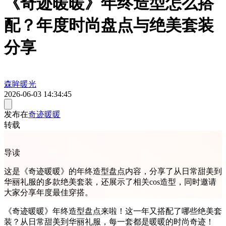
《奇迹暖暖》年终造型怎么搭
配？年度时尚盘点与绝美套装
分享
森眸暖光
2026-06-03 14:34:45
发布在
奇迹暖暖
转载
导读
这是《奇迹暖暖》的年终造型盘点内容，分享了从日常甜美到
华丽礼服的多款绝美套装，还展示了相关cos造型，同时邀请
大家分享年度最佳穿搭。
《奇迹暖暖》年终造型盘点来啦！这一年又搭配了哪些绝美套
装？从日常甜美到华丽礼服，每一套都是暖暖的时尚奇迹！