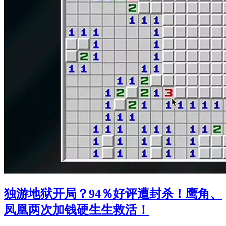
独游地狱开局？94％好评遭封杀！鹰角、
凤凰两次加钱硬生生救活！