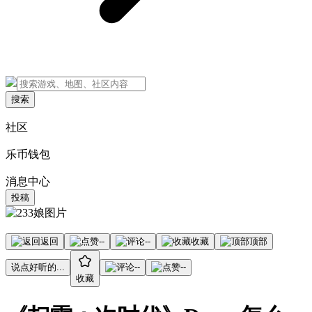
搜索
社区
乐币钱包
消息中心
投稿
返回
--
--
收藏
顶部
说点好听的...
--
--
收藏