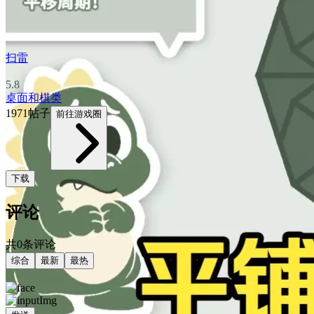
扫雷
5.8
桌面和棋类
1971帖子
前往游戏圈
下载
评论
共0条评论
综合
最新
最热