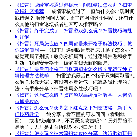
《扫雷》成绩审核通过但提示时间戳错误怎么办？扫雷
论坛社区推荐
— 成绩审核通过了，但为什么会出现时间
戳错误？ 顺便问问大家，除了雷网和这个网站，还有什
么其他的扫雷论坛或者社区可以推荐吗？
《扫雷》终于完成了！扫雷游戏怎么玩？扫雷技巧与规
则详解
《扫雷》死局怎么破？四周都是未开格子解法技巧，教
你破解僵局
— 《扫雷》遇到四周都是未开格子怎么办？
感觉死局了别慌！教你分析局面，通过逻辑推理和数字
判断，找到安全格子，破解看似无解的僵局。
《扫雷》最后四个格子只剩两颗雷怎么解？无运气纯逻
辑推理方法教学
— 扫雷游戏最后四个格子只剩两颗雷怎
么解？求教大家，有没有不看运气、纯靠逻辑推理的方
法？高手来分享下扫雷终局必胜技巧吧！
《扫雷》这局怎么破？扫雷游戏高级技巧教学，大佬指
点通关攻略
《扫雷》怎么玩？夜幕之下红点之下扫雷攻略，新手入
门技巧教学
— 纯分享，看不懂的可以问问（看到就
回），或者找别的UP，不要恶意攻击哦^_^ 另外野狼不
是啥子，人只是丈育所以对不起口牙！！
《扫雷》怎么玩？技术流扫雷攻略分享，边听歌边玩扫