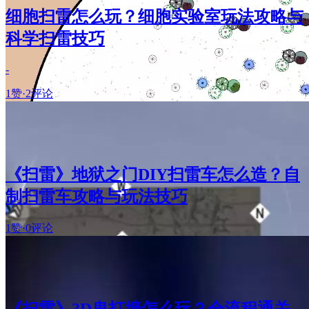
细胞扫雷怎么玩？细胞实验室玩法攻略与
科学扫雷技巧
-
1赞
·
2评论
《扫雷》地狱之门DIY扫雷车怎么造？自
制扫雷车攻略与玩法技巧
1赞
·
0评论
《扫雷》3D鬼打墙怎么玩？全流程通关