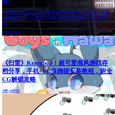
程
《扫雷》游戏怎么玩？点关注就会有回复的！这里为你带来
《塞雷卡2》V1.13官中完结版+存档的详细攻略，即使是老
奶…
4赞
·
4评论
《扫雷》Kemopop！超可爱画风游戏存
档分享，手机+PC保姆级安装教程，附全
CG解锁攻略
3赞
·
0评论