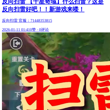
反向扫雷 【千星奇域】什么扫雷？这是
反向扫雷好吧！！新游戏来喽！
反向扫雷 官服：71448353815
2026-01-11 01:41
0赞
·
0评论