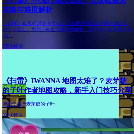
攻略与难度解析
《扫雷》3D鬼打墙关卡怎么过？难度评估以及卡牌推断仅代
表个人观点，为你带来全流程通关解析。这个关卡以其复杂的
3D…
1赞
·
0评论
《扫雷》IWANNA 地图太难了？麦芽糖
的子叶作者地图攻略，新手入门技巧分享
地图作者@麦芽糖的子叶
0赞
·
0评论