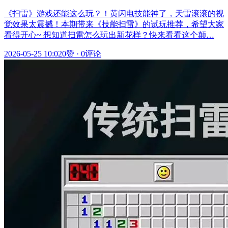
《扫雷》游戏还能这么玩？！黄闪电技能神了，天雷滚滚的视
觉效果太震撼！本期带来《技能扫雷》的试玩推荐，希望大家
看得开心~ 想知道扫雷怎么玩出新花样？快来看看这个颠…
2026-05-25 10:02
0赞
·
0评论