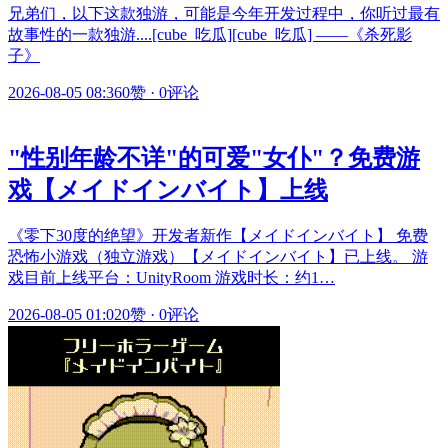
兄弟们，以下这款独游，可能是今年开发过程中，你听过最有
故事性的一款独游....[cube_吃瓜][cube_吃瓜] ——《杀死影
子》
2026-08-05 08:36
0赞
·
0评论
"性别年龄不详"的可爱"女仆"？免费游
戏【メイドインバイト】上线
《零下30度的绝望》开发者新作【メイドインバイト】 免费
恐怖小游戏（独立游戏）【メイドインバイト】已上线。 游
戏目前上线平台：UnityRoom 游戏时长：约1…
2026-08-05 01:02
0赞
·
0评论