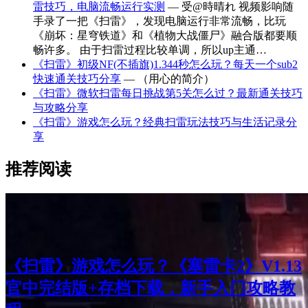
雷技巧，电脑流畅运行实测
— 受@時晴れ 视频影响随
手录了一把《扫雷》，发现电脑运行非常流畅，比玩
《崩坏：星穹铁道》和《植物大战僵尸》融合版都要顺
畅许多。 由于扫雷过程比较单调，所以up主通…
《扫雷》初级NF(不插旗)1.344秒怎么玩？每天一个sub2
快速通关技巧分享
— （用心的简介）
《扫雷》微软扫雷每日挑战第5关怎么过？最新通关技巧
与攻略分享
《扫雷》游戏怎么玩？经典扫雷玩法技巧与生活记录分
享
推荐阅读
《扫雷》游戏怎么玩？《塞雷卡2》V1.13
官中完结版+存档下载，新手入门攻略教