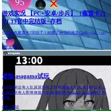
游戏实况 【PC+安卓/步兵】（塞雷卡2）
V1.13官中完结版+存档
SLG神作塞雷卡2完结了！純愛之神强烈推荐Ciallo～(∠・ω<
)⌒★
2赞
·
2评论
冒险 asagama试玩
检测到附近有人乱尿尿所有人即将捧腹大笑.检测到附近有人
乱尿尿所有人即将捧腹大笑.检测到附近有人乱尿尿所有人即
将捧…
0赞
·
1评论