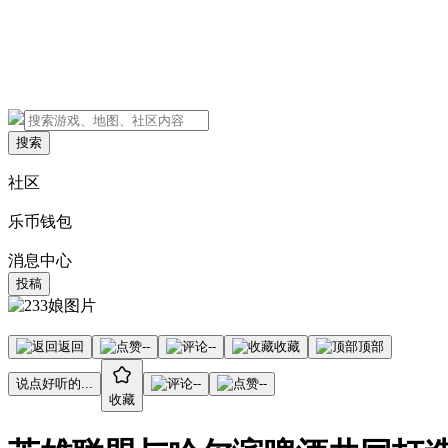
搜索
社区
乐币钱包
消息中心
投稿
返回
--
--
收藏
顶部
说点好听的...
--
--
收藏