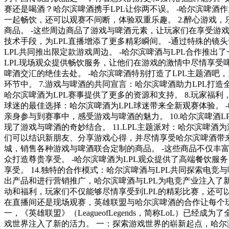
赛还是喝酒？哈尔滨啤酒携手LPL让你两不误。 -哈尔滨啤酒作为LPL官方指定合作伙伴，为观众提供了独特的现场观赛体验。 -不仅可以品味到正宗的哈尔滨啤酒，在欢乐的氛围中与伙伴们
一起畅饮，还可以观赛不间断，体验双重乐趣。 2.醉心游戏，乐在其中：哈尔滨啤酒LPL定制礼盒的惊喜之处。 -哈尔滨啤酒特别定制了LPL主题礼盒，每个礼盒中都含有一款限量版LPL周边
商品。 -这些周边商品了游戏与啤酒元素，让玩家们在享受游戏的同时，也能收获独特的纪念品。 3.精彩瞬间，尽在直播：哈尔滨啤酒为LPL直播带来全新视觉体验。 -哈尔滨啤酒借助先进的
技术手段，为LPL直播增添了更多精彩瞬间。 -通过特殊的镜头设置和画面切换，观众可以近距离感受到选手们的实时表现，加深对比赛的沉浸感。 4.打破界限，联合创新：哈尔滨啤酒与
LPL共同推出限定款游戏周边。 -哈尔滨啤酒与LPL合作推出了一系列限定款游戏周边产品，包括T恤、酒杯等。 5.游戏与啤酒的美妙结合：哈尔滨啤酒为LPL带来畅饮服务。 -哈尔滨啤酒为
LPL现场观众提供畅饮服务，让他们在游戏的激情中尽情享受啤酒的美味。 -这种结合不仅让观众们度过了愉快的时光，也为LPL赛事增添了更多的魅力。 6.
啤酒交汇的绝佳去处。 -哈尔滨啤酒特别打造了LPL主题酒吧，为游戏玩家提供了一个专属的聚会场所。 -在这里，玩家们可以与朋友一起观看比赛、品尝啤酒，并参与到各种有奖竞猜和互动
环节中。 7.游戏与啤酒的共同宣言：哈尔滨啤酒助力LPL打造全球顶级赛事。 -哈尔滨啤酒与LPL合作，共同致力于将LPL打造成为全球顶级的电竞赛事。 -通过共同的宣传推广和品牌合作，
哈尔滨啤酒为LPL赛事提供了更多的资源和支持。 8.玩家福利，尽在LPL：哈尔滨啤酒为玩家提供独家特权。 -这些特权让玩家们更加热衷于参与LPL赛事，享受到与啤酒结合的独特乐趣。 9.
球迷的最佳选择：哈尔滨啤酒为LPL球迷带来全新观赛体验。 -哈尔滨啤酒为LPL球迷设计了一系列球迷福利，包括比赛门票优惠和独家球迷活动等。 -这些福利让球迷们能够更加贴近LPL，
亲身参与到赛事中，感受游戏与啤酒的魅力。 10.哈尔滨啤酒LPL主题广告：用故事讲述游戏与啤酒的奇妙结合。 -哈尔滨啤酒特别制作了一系列LPL主题广告，通过精心编排的故事情节，展
现了游戏与啤酒的奇妙结合。 11.LPL主题派对：哈尔滨啤酒为游戏玩家打造绝佳聚会场所。 -哈尔滨啤酒举办了一系列LPL主题派对，为游戏玩家提供了一个畅聚的场所。 -在派对上，玩家
们可以结识新朋友、分享游戏心得，并尽情享受哈尔滨啤酒带来的美妙时光。 12.哈尔滨啤酒LPL周边商城：让玩家带走游戏与啤酒的回忆。 -哈尔滨啤
城，销售各种游戏与啤酒联合定制的商品。 -这些商品不仅丰富了玩家们的收藏，也让他们能够随时随地回忆起与游戏与啤酒的美好时光。 13.高端餐饮体验，尽在LPL赛场：哈尔滨啤酒为观
众打造尊贵享受。 -哈尔滨啤酒为LPL观众提供了高端餐饮服务，让他们在赛场上尽情享受尊贵的待遇。 -观众可以品尝到各种美食佳肴，并搭配正宗的哈尔滨啤酒，享受到顶级的视听和味觉
享受。 14.独特的合作模式：哈尔滨啤酒与LPL共同探索电竞与啤酒文化的结合。 -哈尔滨啤酒与LPL通过独特的合作模式，共同探索电竞与啤酒文化的结合可能性。 -通过共同举办活动、推
出产品和进行营销推广，哈尔滨啤酒与LPL为电竞产业注入了新的活力。 15.英雄联盟与哈尔滨啤酒的合作为游戏玩家带来了全新的观赛体验，打破了传统的游
动和福利，玩家们不仅能够尽情享受到LPL的精彩比赛，还
在直播间还是现场观赛，英雄联盟与哈尔滨啤酒的合作让每个玩家都能够畅享LPL无限精彩。 英雄联盟与哈尔滨啤酒共同打造
一，《英雄联盟》（LeagueofLegends，简称LoL
戏世界注入了新的活力。 一：探索游戏世界的崭新起点，哈尔滨啤酒邀您共享LPL精彩（主标题） 哈尔滨啤酒以其对于创新和激情的执着追求，成为了LPL的重要合作伙伴。通过这次合