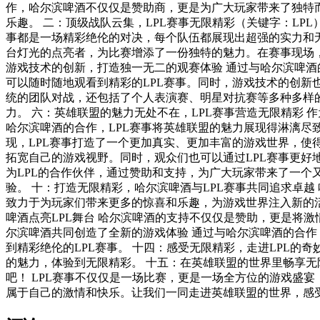
作，哈尔滨啤酒不仅仅是赞助商，更是为广大玩家带来了独特
乐趣。 二：顶级战队云集，LPL赛事无限精彩（关键字：LPL） 作为中国顶级的职业电竞联赛，LPL不仅仅吸引了众多国内知名电竞战队，也吸引了来自世界各地的顶尖选手。每一场LPL赛
事都是一场精彩绝伦的对决，每个队伍都展现出超强的实力和无限的激情。 三：赛事舞台璀璨绽放，英雄联盟点亮全场 每一场LPL赛事都有着令人惊叹的
台灯光的点亮者，为比赛增添了一份独特的魅力。在赛事现场，
游戏技术的创新，打造独一无二的观赛体验 通过与哈尔滨啤酒的合作，LPL赛事不仅仅限于线下观看，还可以通过网络直播等方式观看比赛。哈尔滨啤酒提供了便捷的观赛平台，让玩家们
可以随时随地观看到精彩的LPL赛事。同时，游戏技术的创新也使得观众们可以更好地参与例如
统的团队对战，还包括了个人表演赛、明星对抗赛等多种多样
力。 六：英雄联盟的魅力无处不在，LPL赛事营造无限精彩 作为全球最受欢迎的电子竞技游戏之一，《英雄联盟》以其丰富多样的游戏系统和精良的画面设计吸引了全球数亿玩家。通过与
哈尔滨啤酒的合作，LPL赛事将英雄联盟的魅力展现得淋漓尽致，为玩家们带来了一场又一场无限精
现，LPL赛事打造了一个更加真实、更加丰富的游戏世界，使得玩家们可以更好地理解和投入到游戏中。 在这
拓宽自己的游戏视野。同时，观众们也可以通过LPL赛事更好地了解其他国家的文化和风俗，增进友谊。 九：激
为LPL的合作伙伴，通过赞助和支持，为广大玩家带来了一个
验。 十：打造无限精彩，哈尔滨啤酒与LPL赛事共同追求卓越 哈尔滨啤酒与LPL的合作不仅仅是简单的赞助关系，更是为了共同追求卓越和无限精彩。通过与英雄联盟的合作，哈尔滨啤酒
致力于为玩家们带来更多的惊喜和乐趣，为游戏世界注入新的活力。 他们不仅仅是在比赛现场呐喊助威，更是在社交媒体上分享自己对比赛的热情和见解。 十二：将激情
啤酒点亮LPL舞台 哈尔滨啤酒的支持不仅仅是赞助，更是将激情注入到比赛中。通过各种活动和互动，哈尔滨啤酒让玩家们能够更好地参与到比赛中，感受到游戏的魅力。 十三：LPL与哈
尔滨啤酒共同创造了全新的游戏体验 通过与哈尔滨啤酒的合作，LPL赛事为玩家们带来了一场又一场全新的游戏体验。无论是线下观看比赛还是通过网络直播观看比赛，玩家们都能够享受
到精彩绝伦的LPL赛事。 十四：感受无限精彩，走进LPL的奇妙世界 LPL赛事是一个奇妙而精彩的世界，每一场比赛都是一个全新的故事。通过参与LPL赛事，玩家们可以更好地感受到游戏
的魅力，体验到无限精彩。 十五：在英雄联盟的世界里畅享无限精彩 通过与哈尔滨啤酒的合作，英雄联盟的世界更加精彩纷呈。走进英雄联盟的世界，与哈尔滨啤酒一同感受游戏的魅力
吧！ LPL赛事不仅仅是一场比赛，更是一场全方位的游戏盛宴，让玩家们能够尽情享受到游戏的乐趣。无论是线下观看比赛还是通过网络直播观看比赛，每一个玩家都可以在LPL赛事中找到
属于自己的激情和快乐。让我们一同走进英雄联盟的世界，感