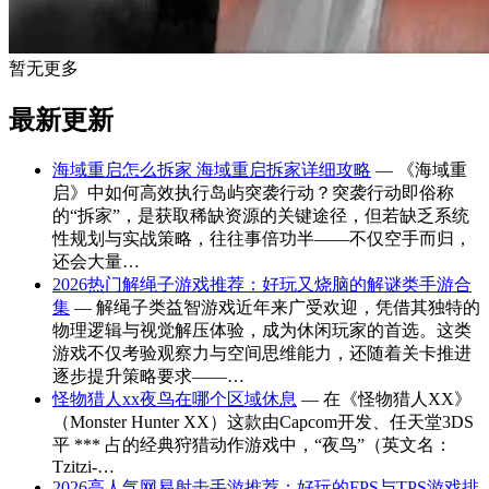
暂无更多
最新更新
海域重启怎么拆家 海域重启拆家详细攻略
— 《海域重
启》中如何高效执行岛屿突袭行动？突袭行动即俗称
的“拆家”，是获取稀缺资源的关键途径，但若缺乏系统
性规划与实战策略，往往事倍功半——不仅空手而归，
还会大量…
2026热门解绳子游戏推荐：好玩又烧脑的解谜类手游合
集
— 解绳子类益智游戏近年来广受欢迎，凭借其独特的
物理逻辑与视觉解压体验，成为休闲玩家的首选。这类
游戏不仅考验观察力与空间思维能力，还随着关卡推进
逐步提升策略要求——…
怪物猎人xx夜鸟在哪个区域休息
— 在《怪物猎人XX》
（Monster Hunter XX）这款由Capcom开发、任天堂3DS
平 *** 占的经典狩猎动作游戏中，“夜鸟”（英文名：
Tzitzi-…
2026高人气网易射击手游推荐：好玩的FPS与TPS游戏排