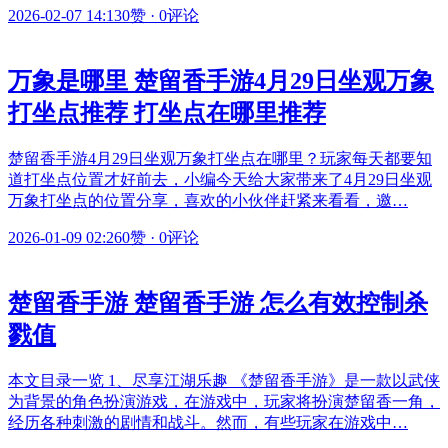
2026-02-07 14:13
0赞
·
0评论
万象是哪里 楚留香手游4月29日坐观万象
打坐点推荐 打坐点在哪里推荐
楚留香手游4月29日坐观万象打坐点在哪里？玩家每天都要知
道打坐点位置才好前去，小编今天给大家带来了4月29日坐观
万象打坐点的位置分享，喜欢的小伙伴赶紧来看看，邀…
2026-01-09 02:26
0赞
·
0评论
楚留香手游 楚留香手游 怎么有效控制杀
戮值
本文目录一览 1、尽享江湖乐趣 《楚留香手游》是一款以武侠
为背景的角色扮演游戏，在游戏中，玩家将扮演楚留香一角，
经历各种刺激的剧情和战斗。然而，有些玩家在游戏中…