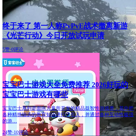
终于来了 第一人称PvPvE战术撤离新游
《光芒行动》今日开放试玩申请
5赞
·
0评论
宝宝巴士游戏大全免费推荐 2026好玩的
宝宝巴士游戏有哪些
宝宝巴士系列是面向儿童所开发的精品益智性游戏类，其中把
各种精挑细选的教育知识进行了引入，并通过各种互动性极强
的游…
24赞
·
10评论