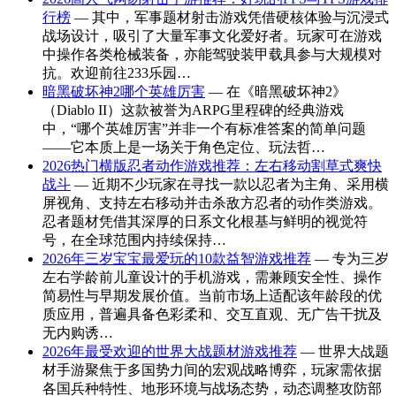
行榜
— 其中，军事题材射击游戏凭借硬核体验与沉浸式
战场设计，吸引了大量军事文化爱好者。玩家可在游戏
中操作各类枪械装备，亦能驾驶装甲载具参与大规模对
抗。欢迎前往233乐园…
暗黑破坏神2哪个英雄厉害
— 在《暗黑破坏神2》
（Diablo II）这款被誉为ARPG里程碑的经典游戏
中，“哪个英雄厉害”并非一个有标准答案的简单问题
——它本质上是一场关于角色定位、玩法哲…
2026热门横版忍者动作游戏推荐：左右移动割草式爽快
战斗
— 近期不少玩家在寻找一款以忍者为主角、采用横
屏视角、支持左右移动并击杀敌方忍者的动作类游戏。
忍者题材凭借其深厚的日系文化根基与鲜明的视觉符
号，在全球范围内持续保持…
2026年三岁宝宝最爱玩的10款益智游戏推荐
— 专为三岁
左右学龄前儿童设计的手机游戏，需兼顾安全性、操作
简易性与早期发展价值。当前市场上适配该年龄段的优
质应用，普遍具备色彩柔和、交互直观、无广告干扰及
无内购诱…
2026年最受欢迎的世界大战题材游戏推荐
— 世界大战题
材手游聚焦于多国势力间的宏观战略博弈，玩家需依据
各国兵种特性、地形环境与战场态势，动态调整攻防部