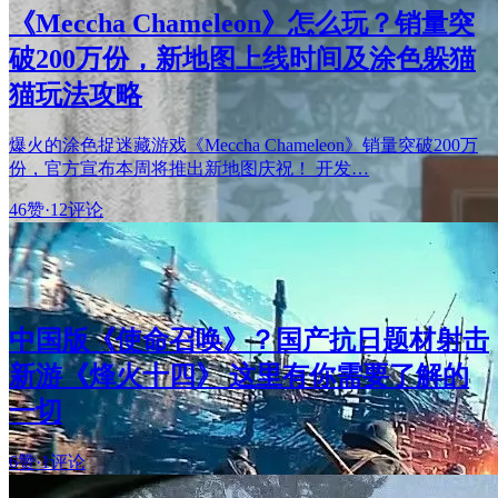
《Meccha Chameleon》怎么玩？销量突
破200万份，新地图上线时间及涂色躲猫
猫玩法攻略
爆火的涂色捉迷藏游戏《Meccha Chameleon》销量突破200万
份，官方宣布本周将推出新地图庆祝！ 开发…
46赞
·
12评论
中国版《使命召唤》？国产抗日题材射击
新游《烽火十四》 这里有你需要了解的
一切
6赞
·
1评论