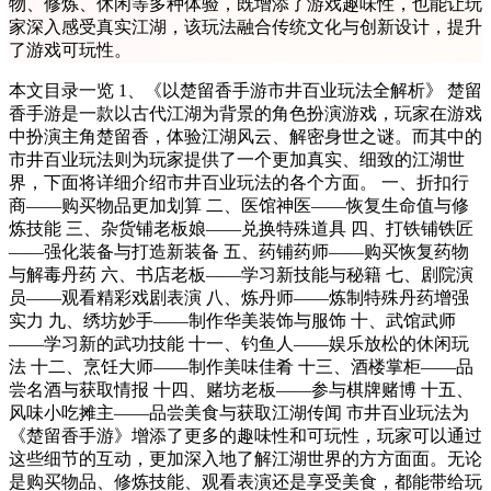
物、修炼、休闲等多种体验，既增添了游戏趣味性，也能让玩
家深入感受真实江湖，该玩法融合传统文化与创新设计，提升
了游戏可玩性。
本文目录一览 1、《以楚留香手游市井百业玩法全解析》 楚留
香手游是一款以古代江湖为背景的角色扮演游戏，玩家在游戏
中扮演主角楚留香，体验江湖风云、解密身世之谜。而其中的
市井百业玩法则为玩家提供了一个更加真实、细致的江湖世
界，下面将详细介绍市井百业玩法的各个方面。 一、折扣行
商——购买物品更加划算 二、医馆神医——恢复生命值与修
炼技能 三、杂货铺老板娘——兑换特殊道具 四、打铁铺铁匠
——强化装备与打造新装备 五、药铺药师——购买恢复药物
与解毒丹药 六、书店老板——学习新技能与秘籍 七、剧院演
员——观看精彩戏剧表演 八、炼丹师——炼制特殊丹药增强
实力 九、绣坊妙手——制作华美装饰与服饰 十、武馆武师
——学习新的武功技能 十一、钓鱼人——娱乐放松的休闲玩
法 十二、烹饪大师——制作美味佳肴 十三、酒楼掌柜——品
尝名酒与获取情报 十四、赌坊老板——参与棋牌赌博 十五、
风味小吃摊主——品尝美食与获取江湖传闻 市井百业玩法为
《楚留香手游》增添了更多的趣味性和可玩性，玩家可以通过
这些细节的互动，更加深入地了解江湖世界的方方面面。无论
是购买物品、修炼技能、观看表演还是享受美食，都能带给玩