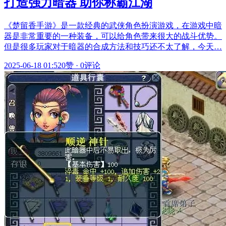
打造强力暗器 助你称霸江湖
《楚留香手游》是一款经典的武侠角色扮演游戏，在游戏中暗
器是非常重要的一种装备，可以给角色带来很大的战斗优势。
但是很多玩家对于暗器的合成方法和技巧还不太了解，今天…
2025-06-18 01:52
0赞
·
0评论