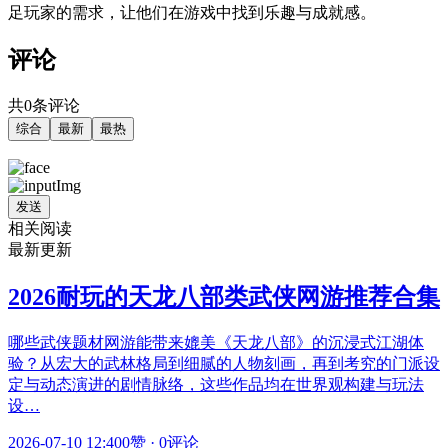
足玩家的需求，让他们在游戏中找到乐趣与成就感。
评论
共0条评论
综合
最新
最热
发送
相关阅读
最新更新
2026耐玩的天龙八部类武侠网游推荐合集
哪些武侠题材网游能带来媲美《天龙八部》的沉浸式江湖体
验？从宏大的武林格局到细腻的人物刻画，再到考究的门派设
定与动态演进的剧情脉络，这些作品均在世界观构建与玩法
设…
2026-07-10 12:40
0赞
·
0评论