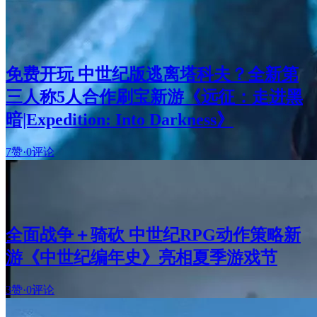
免费开玩 中世纪版逃离塔科夫？全新第
三人称5人合作刷宝新游《远征：走进黑
暗|Expedition: Into Darkness》
7赞
·
0评论
全面战争＋骑砍 中世纪RPG动作策略新
游《中世纪编年史》亮相夏季游戏节
3赞
·
0评论