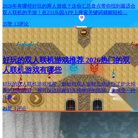
2026年有哪些好玩的两人游戏？这份汇总盘点带你找到最适合
双人联机的手游！在233乐园APP上搜索关键词就能轻松…
35赞
·
13评论
好玩的双人联机游戏推荐 2026热门的双
人联机游戏有哪些
好玩的双人联机游戏推荐，都针对双人实时互动进行了炉火纯
青的机制设计。都可以让玩家们无视物理的阻隔，来感受一种
乐趣…
21赞
·
4评论