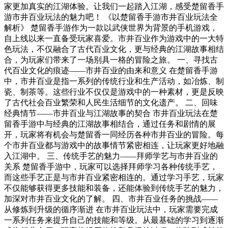
家更加真实的江湖体验。让我们一起踏入江湖，感受楚留香手
游市井百业玩法的魅力吧！ 《以楚留香手游市井百业玩法全
解析》 楚留香手游作为一款以武侠世界为背景的手机游戏，
自上线以来一直备受玩家喜爱。市井百业作为游戏中的一大特
色玩法，不仅融合了古代百业文化，更与经典的江湖故事相结
合，为玩家们带来了一场别具一格的冒险之旅。 一、寻找古
代百业文化的痕迹——市井百业的由来和意义 在楚留香手游
中，市井百业是指一系列的传统行业和生产活动，如冶炼、制
瓷、制茶等。这些行业不仅仅是游戏中的一种素材，更是反映
了古代社会百业繁荣和人民生活细节的文化遗产。 二、回味
经典情节——市井百业与江湖故事的契合 市井百业玩法在楚
留香手游中与经典的江湖故事相结合，通过任务和剧情的展
开，玩家将有机会与楚留香一同经历各种市井百业的冒险。每
个市井百业都与游戏中的故事情节紧密相连，让玩家更好地融
入江湖中。 三、传统手艺的魅力——拜师学艺与市井百业的
关系 楚留香手游中，玩家可以选择拜师学习各种传统手艺，
而这些手艺正是与市井百业紧密相连的。通过学习手艺，玩家
不仅能够获得更多技能和装备，还能体验到传统手艺的魅力，
加深对市井百业文化的了解。 四、市井百业任务的挑战——
从修炼到升级的循序渐进 在市井百业玩法中，玩家需要完成
一系列任务来提升自己的技能和等级。从最基础的学习到逐渐