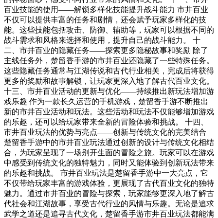
百业技能的使用——解锁多样化技能提升战斗能力 市井百业
不仅可以提供丰富的任务和剧情，还会赋予玩家多样化的技
能。这些技能包括攻击、防御、辅助等，玩家可以根据不同的
战斗需求和风格来选择和使用，提升自己的战斗能力。 十
二、市井百业的隐藏任务——探索更多隐秘故事和奖励 除了
主线任务外，楚留香手游的市井百业还隐藏了一些特殊任务。
这些隐藏任务通常与江湖传说和古代行业相关，完成后将获得
更多的奖励和故事解锁，让玩家更深入地了解古代百业文化。
十三、市井百业活动的更新与优化——持续推出新玩法增加游
戏乐趣 作为一款长久运营的手机游戏，楚留香手游不断推出
新的市井百业活动和玩法。这些活动和玩法不仅能够增加游戏
的乐趣，还可以给玩家带来全新的冒险体验和挑战。 十四、
市井百业玩法的优势与亮点——创新与传统文化的完美结合
楚留香手游中的市井百业玩法通过创新的设计与传统文化相结
合，为玩家呈现了一场别开生面的冒险之旅。玩家可以在游戏
中感受到传统文化的独特魅力，同时又能体验到创新玩法带来
的乐趣和挑战。 市井百业玩法是楚留香手游中一大亮点，它
不仅带给玩家丰富的游戏体验，更展现了古代百业文化的独特
魅力。通过市井百业的冒险与探索，玩家能够更深入地了解古
代社会和江湖故事，享受古代行业的风情与乐趣。无论是追求
武学之道还是追寻古代文化，楚留香手游市井百业玩法都能满