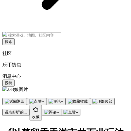
搜索
社区
乐币钱包
消息中心
投稿
返回
--
--
收藏
顶部
说点好听的...
--
--
收藏