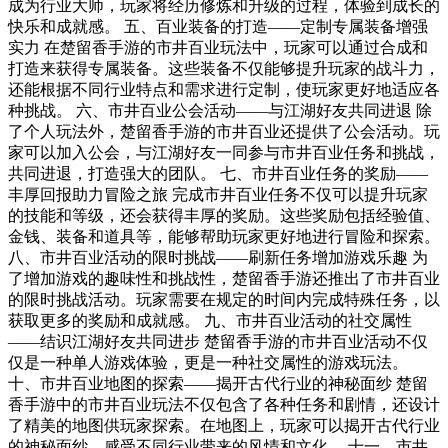
成为行业大师，玩家将经历修炼和升级的过程，体验到成长的
快乐和成就感。 五、百业装备的打造——定制专属装备增强
实力 在楚留香手游的市井百业玩法中，玩家可以通过合成和
打造来获得专属装备。这些装备不仅能够提升玩家的战斗力，
还能根据不同行业特点和需求进行定制，使玩家更好地适应各
种挑战。 六、市井百业公会活动——与江湖好友共同进退 除
了个人玩法外，楚留香手游的市井百业还提供了公会活动。玩
家可以加入公会，与江湖好友一同参与市井百业任务和挑战，
共同进退，打造强大的团队。 七、市井百业任务的奖励——
丰厚回报助力冒险之旅 完成市井百业任务不仅可以提升玩家
的技能和等级，还会获得丰厚的奖励。这些奖励包括经验值、
金钱、装备和道具等，能够帮助玩家更好地进行冒险和探索。
八、市井百业活动的限时挑战——刷新任务增加游戏乐趣 为
了增加游戏的趣味性和挑战性，楚留香手游还推出了市井百业
的限时挑战活动。玩家需要在规定的时间内完成特殊任务，以
获取更多的奖励和成就感。 九、市井百业活动的社交属性
——结识江湖好友共同进步 楚留香手游的市井百业活动不仅
仅是一种单人游戏体验，更是一种社交属性的游戏玩法。
十、市井百业地图的探索——揭开古代行业的神秘面纱 楚留
香手游中的市井百业玩法不仅包含了各种任务和剧情，还设计
了精美的地图供玩家探索。在地图上，玩家可以揭开古代行业
的神秘面纱，感受不同行业带来的风情和文化。 十一、市井