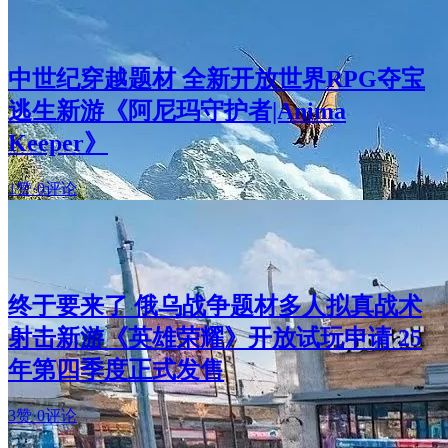
中世纪穿越题材 全新开放世界RPG夺宝
逃生新游《阿尼玛守护者|Anima
Keeper》
1赞
·
0评论
终于要来了 俄乌战争题材多人拟真战术
射击新游《英雄荣耀》开放试玩申请 25
年第四季度正式发售
3赞
·
0评论