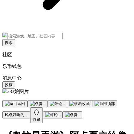
搜索
社区
乐币钱包
消息中心
投稿
返回
--
--
收藏
顶部
说点好听的...
--
--
收藏