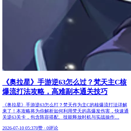
《奥拉星》手游逆63怎么过？梵天主C核
爆流打法攻略，高难副本通关技巧
《奥拉星》手游逆63怎么打？梵天作为主C的核爆流打法详解
来了！本攻略将为你解析如何利用梵天的高爆发伤害，快速通
关逆63关卡，包含阵容搭配、技能释放时机与实战操作…
2026-07-10 05:37
0赞
·
0评论