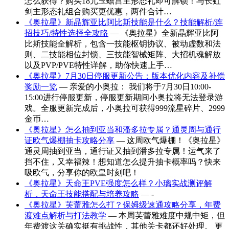
怎么获得？购买18元玉蟾宫主形态礼即可解锁！与长虹
剑主形态礼组合购买更优惠，两件合计…
《奥拉星》新晶辉亚比阿比斯技能是什么？技能解析/连
招技巧/特性选择全攻略
— 《奥拉星》全新晶辉亚比阿
比斯技能全解析，包含一技能枢钥协议、被动虚数和法
则、二技能相位封锁、三技能智械矩阵、大招机魂解放
以及PVP/PVE特性详解，助你快速上手…
《奥拉星》7月30日停服更新公告：版本优化内容及补偿
奖励一览
— 亲爱的小奥拉： 我们将于7月30日10:00-
15:00进行停服更新，停服更新期间小奥拉将无法登录游
戏。全服更新完成后，小奥拉可获得999流星碎片、2999
金币…
《奥拉星》怎么抽到亚当和潘多拉专属？通灵周与通行
证欧气爆棚抽卡攻略分享
— 这周欧气爆棚！《奥拉星》
通灵周抽到亚当，通行证又抽到潘多拉专属！运气来了
挡不住，又幸福辣！想知道怎么提升抽卡概率吗？快来
吸欧气，分享你的欧皇时刻吧！
《奥拉星》天命王PVE强度怎么样？小璃实战测评解
析，天命王技能搭配与培养攻略
— -
《奥拉星》芙蕾雅怎么打？保姆级速通攻略分享，年费
渡难点解析与打法教学
— 本周芙蕾雅难度中规中矩，但
年费渡这关确实挺有挑战性，其他关卡都还好处理。 更