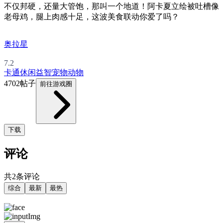
不仅邦硬，还量大管饱，那叫一个地道！阿卡夏立绘被吐槽像
老母鸡，腿上肉感十足，这波美食联动你爱了吗？
奥拉星
7.2
卡通
休闲益智
宠物
动物
4702帖子
前往游戏圈
下载
评论
共2条评论
综合
最新
最热