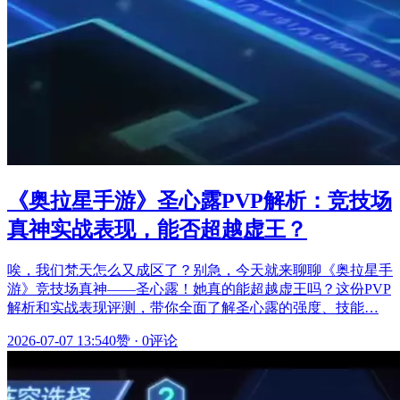
《奥拉星手游》圣心露PVP解析：竞技场
真神实战表现，能否超越虚王？
唉，我们梵天怎么又成区了？别急，今天就来聊聊《奥拉星手
游》竞技场真神——圣心露！她真的能超越虚王吗？这份PVP
解析和实战表现评测，带你全面了解圣心露的强度、技能…
2026-07-07 13:54
0赞
·
0评论