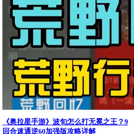
《奥拉星手游》波旬怎么打无冕之王？9
回合速通逆60加强版攻略详解