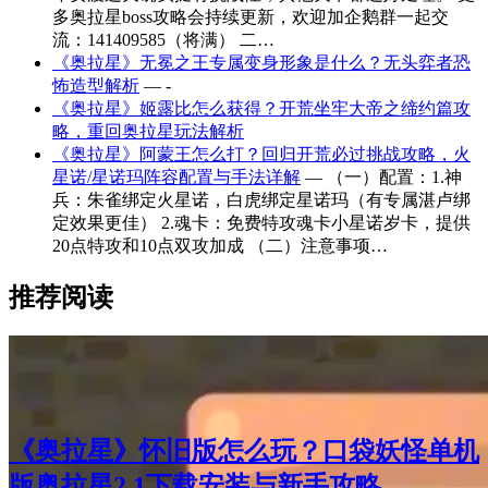
多奥拉星boss攻略会持续更新，欢迎加企鹅群一起交
流：141409585（将满） 二…
《奥拉星》无冕之王专属变身形象是什么？无头弈者恐
怖造型解析
— -
《奥拉星》姬露比怎么获得？开荒坐牢大帝之缔约篇攻
略，重回奥拉星玩法解析
《奥拉星》阿蒙王怎么打？回归开荒必过挑战攻略，火
星诺/星诺玛阵容配置与手法详解
— （一）配置：1.神
兵：朱雀绑定火星诺，白虎绑定星诺玛（有专属湛卢绑
定效果更佳） 2.魂卡：免费特攻魂卡小星诺岁卡，提供
20点特攻和10点双攻加成 （二）注意事项…
推荐阅读
《奥拉星》怀旧版怎么玩？口袋妖怪单机
版奥拉星2.1下载安装与新手攻略