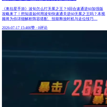
《奥拉星手游》波旬怎么打无冕之王？9回合速通逆60加强版
攻略来了！想知道如何用波旬快速通关逆60无冕之王吗？本视
频将为你详细解析阵容搭配、技能释放时机与走位技巧…
2026-07-17 15:40
0赞
·
0评论