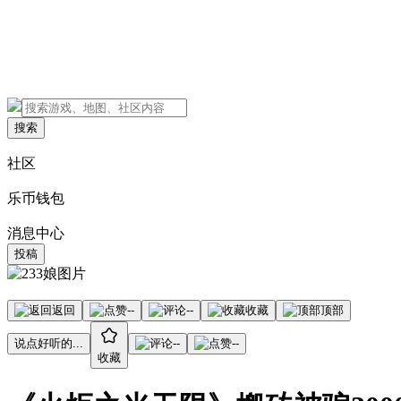
搜索
社区
乐币钱包
消息中心
投稿
返回
--
--
收藏
顶部
说点好听的...
--
--
收藏