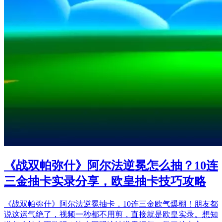
《战双帕弥什》阿尔法逆冕怎么抽？10连
三金抽卡实录分享，欧皇抽卡技巧攻略
《战双帕弥什》阿尔法逆冕抽卡，10连三金欧气爆棚！朋友都
说这运气绝了，视频一秒都不用剪，直接就是欧皇实录。想知