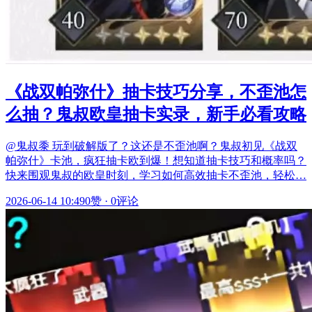
《战双帕弥什》抽卡技巧分享，不歪池怎
么抽？鬼叔欧皇抽卡实录，新手必看攻略
@鬼叔黍 玩到破解版了？这还是不歪池啊？鬼叔初见《战双
帕弥什》卡池，疯狂抽卡欧到爆！想知道抽卡技巧和概率吗？
快来围观鬼叔的欧皇时刻，学习如何高效抽卡不歪池，轻松…
2026-06-14 10:49
0赞
·
0评论