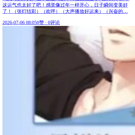
这运气也太好了吧！感觉像过年一样开心，日子瞬间变美好
了！（张灯结彩）（欢呼）（大声播放好运来）（兴奋的…
2026-07-06 08:05
0赞
·
0评论