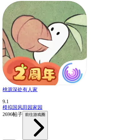
桃源深处有人家
9.1
模拟
国风
田园家园
2696帖子
前往游戏圈