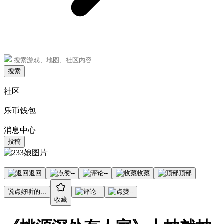
搜索
社区
乐币钱包
消息中心
投稿
返回
--
--
收藏
顶部
说点好听的...
--
--
收藏