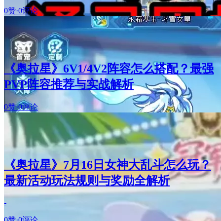
0赞
·
0评论
《奥拉星》6V1/4V2阵容怎么搭配？最强
PVP阵容推荐与实战解析
0赞
·
0评论
《奥拉星》7月16日女神大乱斗怎么玩？
最新活动玩法规则与奖励全解析
-
0赞
·
0评论