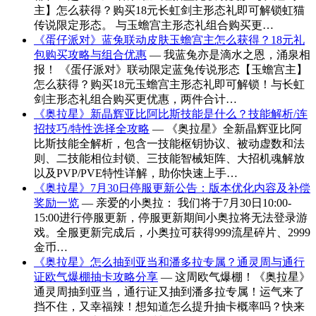
主】怎么获得？购买18元长虹剑主形态礼即可解锁虹猫
传说限定形态。 与玉蟾宫主形态礼组合购买更…
《蛋仔派对》蓝兔联动皮肤玉蟾宫主怎么获得？18元礼
包购买攻略与组合优惠
— 我蓝兔亦是滴水之恩，涌泉相
报！ 《蛋仔派对》联动限定蓝兔传说形态【玉蟾宫主】
怎么获得？购买18元玉蟾宫主形态礼即可解锁！与长虹
剑主形态礼组合购买更优惠，两件合计…
《奥拉星》新晶辉亚比阿比斯技能是什么？技能解析/连
招技巧/特性选择全攻略
— 《奥拉星》全新晶辉亚比阿
比斯技能全解析，包含一技能枢钥协议、被动虚数和法
则、二技能相位封锁、三技能智械矩阵、大招机魂解放
以及PVP/PVE特性详解，助你快速上手…
《奥拉星》7月30日停服更新公告：版本优化内容及补偿
奖励一览
— 亲爱的小奥拉： 我们将于7月30日10:00-
15:00进行停服更新，停服更新期间小奥拉将无法登录游
戏。全服更新完成后，小奥拉可获得999流星碎片、2999
金币…
《奥拉星》怎么抽到亚当和潘多拉专属？通灵周与通行
证欧气爆棚抽卡攻略分享
— 这周欧气爆棚！《奥拉星》
通灵周抽到亚当，通行证又抽到潘多拉专属！运气来了
挡不住，又幸福辣！想知道怎么提升抽卡概率吗？快来