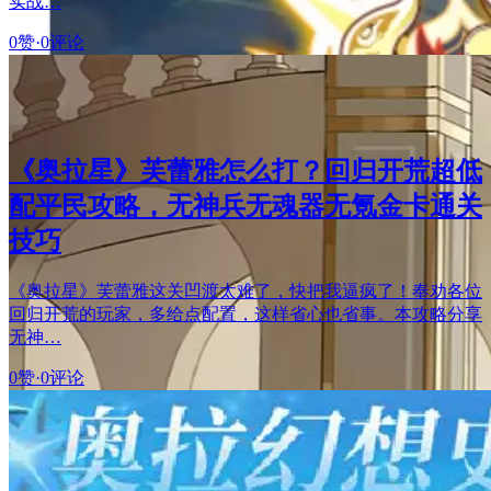
实战…
0赞
·
0评论
《奥拉星》芙蕾雅怎么打？回归开荒超低
配平民攻略，无神兵无魂器无氪金卡通关
技巧
《奥拉星》芙蕾雅这关凹渡太难了，快把我逼疯了！奉劝各位
回归开荒的玩家，多给点配置，这样省心也省事。本攻略分享
无神…
0赞
·
0评论