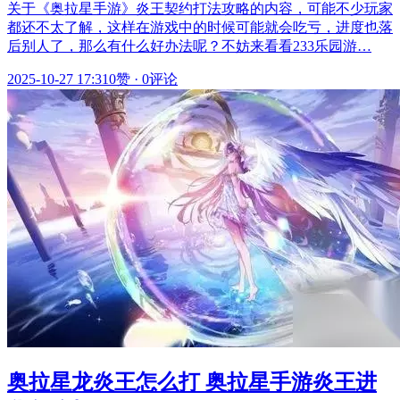
关于《奥拉星手游》炎王契约打法攻略的内容，可能不少玩家
都还不太了解，这样在游戏中的时候可能就会吃亏，进度也落
后别人了，那么有什么好办法呢？不妨来看看233乐园游…
2025-10-27 17:31
0赞
·
0评论
奥拉星龙炎王怎么打 奥拉星手游炎王进