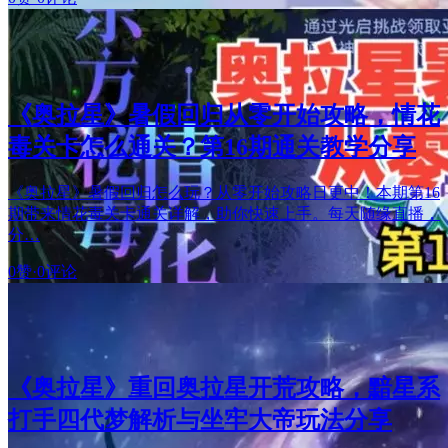
《奥拉星》暑假回归从零开始攻略，情花
毒关卡怎么通关？第16期通关教学分享
《奥拉星》暑假回归怎么玩？从零开始攻略日更中！本期第16
期带来情花毒关卡通关详解，助你快速上手。每天随缘直播，
分…
0赞
·
0评论
《奥拉星》重回奥拉星开荒攻略，黯星系
打手四代梦解析与坐牢大帝玩法分享