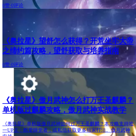
0赞
·
0评论
《奥拉星》望舒怎么获得？开荒坐牢大帝
之缔约篇攻略，望舒获取与培养指南
0赞
·
0评论
《奥拉星》傲月武神怎么打万王圣麒麟？
单机版过麒麟攻略，傲月武神实战教学
《奥拉星》单机版傲月武神如何过万王圣麒麟？本攻略支持唯
一UP主：酷爱睡觉者，或私信获取更多独家打法。傲月武神