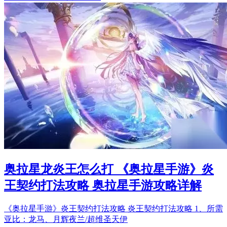
奥拉星龙炎王怎么打 《奥拉星手游》炎
王契约打法攻略 奥拉星手游攻略详解
《奥拉星手游》炎王契约打法攻略 炎王契约打法攻略 1、所需
亚比：龙马、月辉夜兰/超维圣天伊