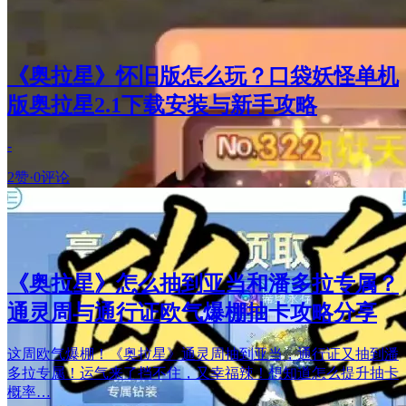
《奥拉星》怀旧版怎么玩？口袋妖怪单机
版奥拉星2.1下载安装与新手攻略
-
2赞
·
0评论
《奥拉星》怎么抽到亚当和潘多拉专属？
通灵周与通行证欧气爆棚抽卡攻略分享
这周欧气爆棚！《奥拉星》通灵周抽到亚当，通行证又抽到潘
多拉专属！运气来了挡不住，又幸福辣！想知道怎么提升抽卡
概率…