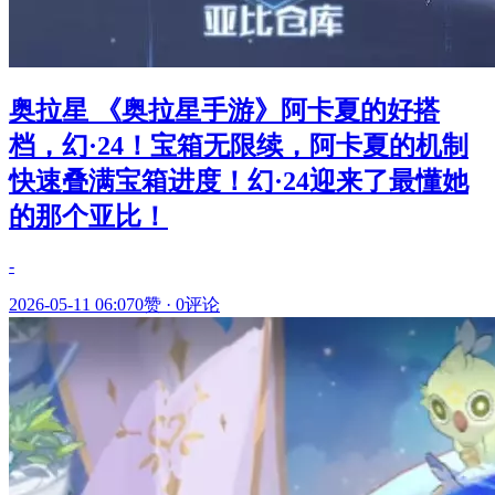
奥拉星 《奥拉星手游》阿卡夏的好搭
档，幻·24！宝箱无限续，阿卡夏的机制
快速叠满宝箱进度！幻·24迎来了最懂她
的那个亚比！
-
2026-05-11 06:07
0赞
·
0评论