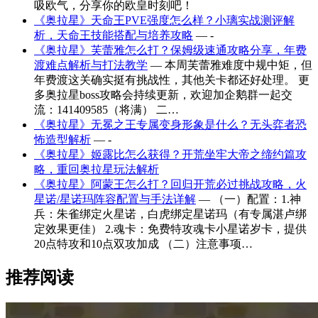
吸欧气，分享你的欧皇时刻吧！
《奥拉星》天命王PVE强度怎么样？小璃实战测评解
析，天命王技能搭配与培养攻略
— -
《奥拉星》芙蕾雅怎么打？保姆级速通攻略分享，年费
渡难点解析与打法教学
— 本周芙蕾雅难度中规中矩，但
年费渡这关确实挺有挑战性，其他关卡都还好处理。 更
多奥拉星boss攻略会持续更新，欢迎加企鹅群一起交
流：141409585（将满） 二…
《奥拉星》无冕之王专属变身形象是什么？无头弈者恐
怖造型解析
— -
《奥拉星》姬露比怎么获得？开荒坐牢大帝之缔约篇攻
略，重回奥拉星玩法解析
《奥拉星》阿蒙王怎么打？回归开荒必过挑战攻略，火
星诺/星诺玛阵容配置与手法详解
— （一）配置：1.神
兵：朱雀绑定火星诺，白虎绑定星诺玛（有专属湛卢绑
定效果更佳） 2.魂卡：免费特攻魂卡小星诺岁卡，提供
20点特攻和10点双攻加成 （二）注意事项…
推荐阅读