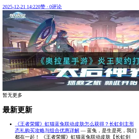
2025-12-21 14:22
0赞
·
0评论
暂无更多
最新更新
《王者荣耀》虹猫蓝兔联动皮肤怎么获得？长虹剑主形
态礼购买攻略与组合优惠详解
— 蓝兔，是生是死，我们
都在一起！ 《王者荣耀》虹猫蓝兔联动皮肤【长虹剑