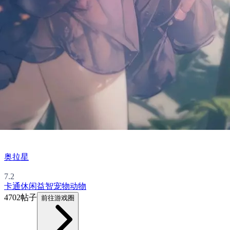
奥拉星
7.2
卡通
休闲益智
宠物
动物
4702帖子
前往游戏圈