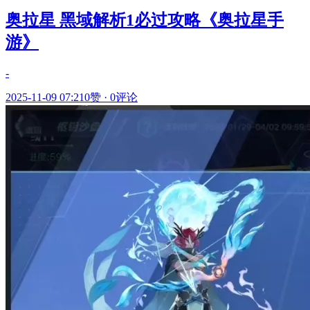
奥拉星 黑域解析1必过攻略《奥拉星手
游》
-
2025-11-09 07:21
0赞
·
0评论