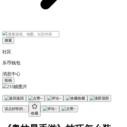
搜索
社区
乐币钱包
消息中心
投稿
返回
--
--
收藏
顶部
说点好听的...
--
--
收藏