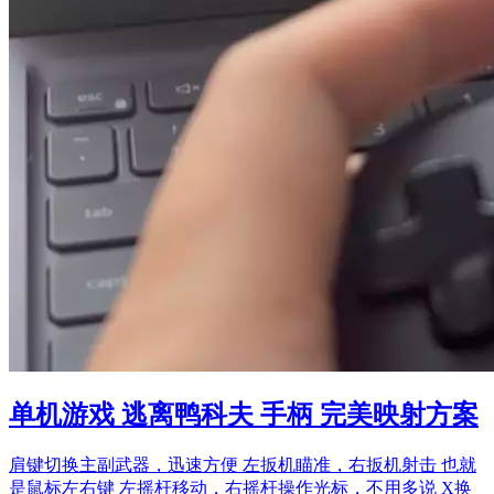
单机游戏 逃离鸭科夫 手柄 完美映射方案
肩键切换主副武器，迅速方便 左扳机瞄准，右扳机射击 也就
是鼠标左右键 左摇杆移动，右摇杆操作光标，不用多说 X换