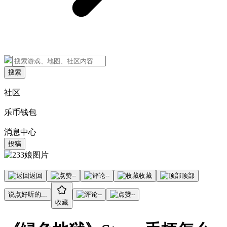
搜索
社区
乐币钱包
消息中心
投稿
返回
--
--
收藏
顶部
说点好听的...
--
--
收藏