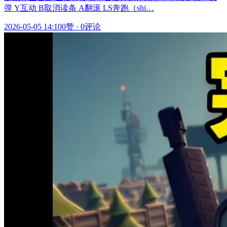
弹 Y互动 B取消读条 A翻滚 LS奔跑（shi…
2026-05-05 14:10
0赞
·
0评论