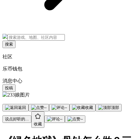
搜索
社区
乐币钱包
消息中心
投稿
返回
--
--
收藏
顶部
说点好听的...
--
--
收藏