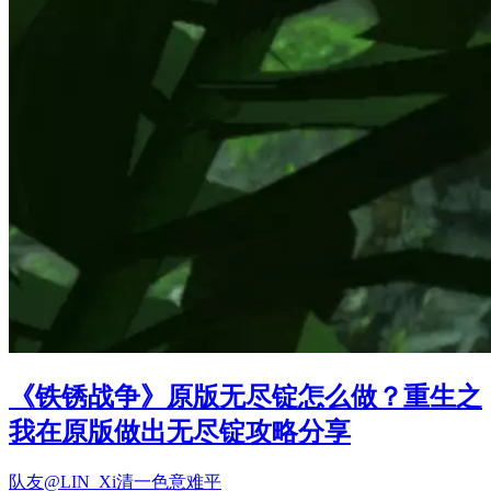
《铁锈战争》原版无尽锭怎么做？重生之
我在原版做出无尽锭攻略分享
队友@LIN_Xi清一色意难平