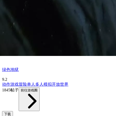
绿色地狱
9.2
动作游戏
冒险
单人
多人
模拟
开放世界
1845帖子
前往游戏圈
下载