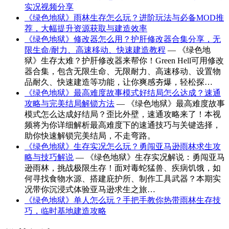
实况视频分享
《绿色地狱》雨林生存怎么玩？进阶玩法与必备MOD推
荐，大幅提升资源获取与建造效率
《绿色地狱》修改器怎么用？护肝修改器合集分享，无
限生命/耐力、高速移动、快速建造教程
— 《绿色地
狱》生存太难？护肝修改器来帮你！Green Hell可用修改
器合集，包含无限生命、无限耐力、高速移动、设置物
品耐久、快速建造等功能，让你爽感夯爆，轻松探…
《绿色地狱》最高难度故事模式好结局怎么达成？速通
攻略与完美结局解锁方法
— 《绿色地狱》最高难度故事
模式怎么达成好结局？歪比外壁，速通攻略来了！本视
频将为你详细解析最高难度下的速通技巧与关键选择，
助你快速解锁完美结局，不走弯路。
《绿色地狱》生存实况怎么玩？勇闯亚马逊雨林求生攻
略与技巧解说
— 《绿色地狱》生存实况解说：勇闯亚马
逊雨林，挑战极限生存！面对毒蛇猛兽、疾病饥饿，如
何寻找食物水源、搭建庇护所、制作工具武器？本期实
况带你沉浸式体验亚马逊求生之旅…
《绿色地狱》单人怎么玩？手把手教你热带雨林生存技
巧，临时基地建造攻略