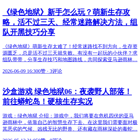
《绿色地狱》新手怎么玩？萌新生存攻
略，活不过三天、经常迷路解决方法，组
队开黑技巧分享
《绿色地狱》萌新生存太难了！经常迷路找不到方向，生存资
源匮乏，总是活不过三天就失败。有没有一起玩的小伙伴？求
组队带带，分享生存技巧和地图路线，共同探索亚马逊雨林…
2026-06-09 16:30
0赞
·
3评论
沙盒游戏 绿色地狱06：夜袭野人部落！
前往蟒蛇岛！硬核生存实况
游戏：绿色地狱 介绍：游戏中，我们将要在危机四伏的亚马
逊雨林中，依靠自己的智慧生存下去。在这里我们需要面对极
其恶劣的气候、凶残无比的野兽、还有藏在雨林深处的毒蛇…