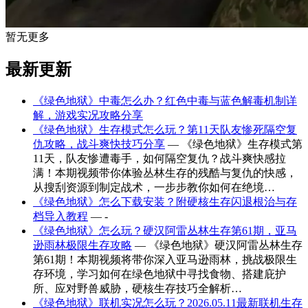
暂无更多
最新更新
《绿色地狱》中毒怎么办？红色中毒与蓝色解毒机制详
解，游戏实况攻略分享
《绿色地狱》生存模式怎么玩？第11天队友惨死隔空复
仇攻略，战斗爽快技巧分享
— 《绿色地狱》生存模式第
11天，队友惨遭毒手，如何隔空复仇？战斗爽快感拉
满！本期视频带你体验丛林生存的残酷与复仇的快感，
从搜刮资源到制定战术，一步步教你如何在绝境…
《绿色地狱》怎么下载安装？附硬核生存闪退根治与存
档导入教程
— -
《绿色地狱》怎么玩？硬汉阿雷丛林生存第61期，亚马
逊雨林极限生存攻略
— 《绿色地狱》硬汉阿雷丛林生存
第61期！本期视频将带你深入亚马逊雨林，挑战极限生
存环境，学习如何在绿色地狱中寻找食物、搭建庇护
所、应对野兽威胁，硬核生存技巧全解析…
《绿色地狱》联机实况怎么玩？2026.05.11最新联机生存