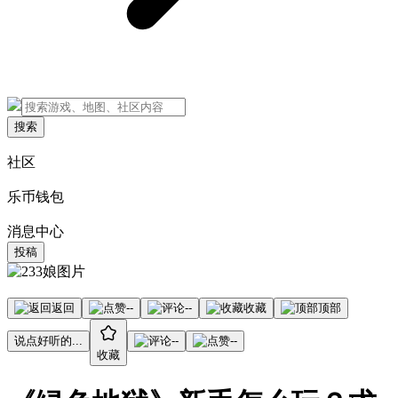
搜索
社区
乐币钱包
消息中心
投稿
返回
--
--
收藏
顶部
说点好听的...
--
--
收藏