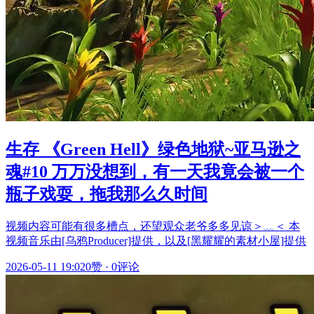
生存 《Green Hell》绿色地狱~亚马逊之
魂#10 万万没想到，有一天我竟会被一个
瓶子戏耍，拖我那么久时间
视频内容可能有很多槽点，还望观众老爷多多见谅＞﹏＜ 本
视频音乐由[乌鸦Producer]提供，以及[黑耀耀的素材小屋]提供
2026-05-11 19:02
0赞
·
0评论