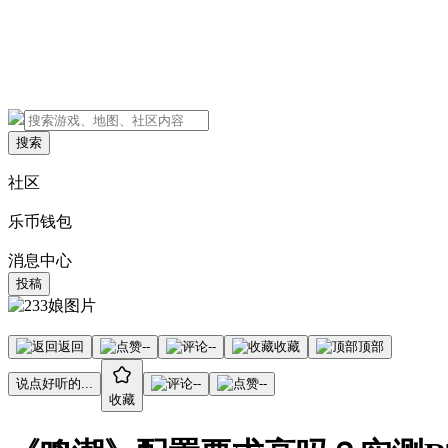
搜索
社区
乐币钱包
消息中心
投稿
返回
--
--
收藏
顶部
说点好听的...
--
--
收藏