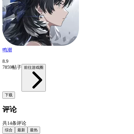
鸣潮
8.9
7859帖子
前往游戏圈
下载
评论
共14条评论
综合
最新
最热