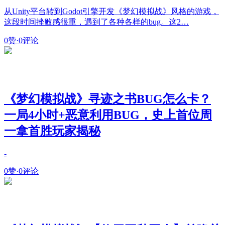
从Unity平台转到Godot引擎开发《梦幻模拟战》风格的游戏，
这段时间挫败感很重，遇到了各种各样的bug。这2…
0赞
·
0评论
《梦幻模拟战》寻迹之书BUG怎么卡？
一局4小时+恶意利用BUG，史上首位周
一拿首胜玩家揭秘
-
0赞
·
0评论