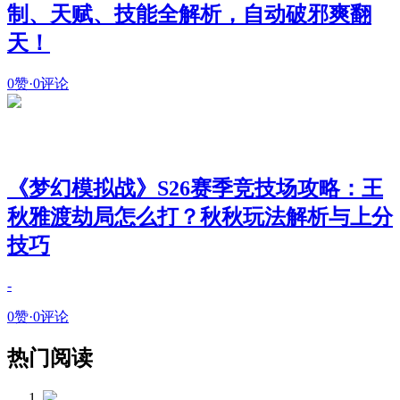
制、天赋、技能全解析，自动破邪爽翻
天！
0赞
·
0评论
《梦幻模拟战》S26赛季竞技场攻略：王
秋雅渡劫局怎么打？秋秋玩法解析与上分
技巧
-
0赞
·
0评论
热门阅读