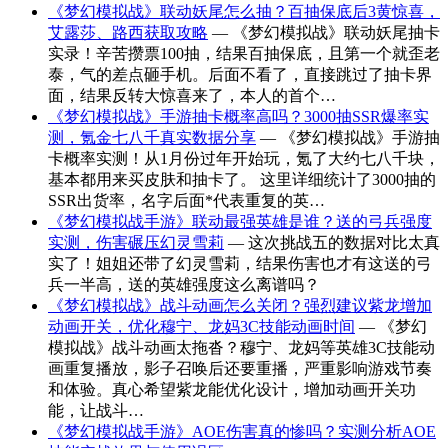
《梦幻模拟战》联动妖尾怎么抽？百抽保底后3黄惊喜，
艾露莎、路西获取攻略
— 《梦幻模拟战》联动妖尾抽卡
实录！辛苦攒票100抽，结果百抽保底，且第一个就歪老
泰，气的差点砸手机。后面不看了，直接跳过了抽卡界
面，结果反转大惊喜来了，本人的首个…
《梦幻模拟战》手游抽卡概率高吗？3000抽SSR爆率实
测，氪金七八千真实数据分享
— 《梦幻模拟战》手游抽
卡概率实测！从1月份过年开始玩，氪了大约七八千块，
基本都用来买皮肤和抽卡了。 这里详细统计了3000抽的
SSR出货率，名字后面*代表重复的英…
《梦幻模拟战手游》联动最强英雄是谁？送的弓兵强度
实测，伤害碾压幻灵雪莉
— 这次挑战五的数据对比太真
实了！姐姐还带了幻灵雪莉，结果伤害也才有这送的弓
兵一半高，送的英雄强度这么离谱吗？
《梦幻模拟战》战斗动画怎么关闭？强烈建议紫龙增加
动画开关，优化穆宁、龙妈3C技能动画时间
— 《梦幻
模拟战》战斗动画太拖沓？穆宁、龙妈等英雄3C技能动
画重复播放，影子召唤后还要重播，严重影响游戏节奏
和体验。真心希望紫龙能优化设计，增加动画开关功
能，让战斗…
《梦幻模拟战手游》AOE伤害真的惨吗？实测分析AOE