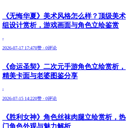
《无悔华夏》美术风格怎么样？顶级美术
组设计赏析，游戏画面与角色立绘鉴赏
-
2026-07-17 17:47
0赞
·
0评论
《命运圣契》二次元手游角色立绘赏析，
精美卡面与老婆图鉴分享
-
2026-07-15 14:22
0赞
·
0评论
《胜利女神》角色丝袜肉腿立绘赏析，热
门角色外观与魅力解析