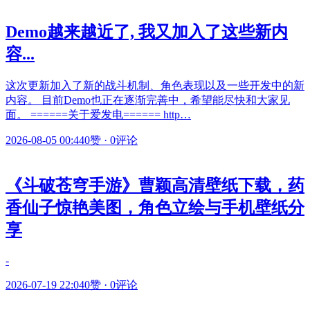
Demo越来越近了, 我又加入了这些新内
容...
这次更新加入了新的战斗机制、角色表现以及一些开发中的新
内容。 目前Demo也正在逐渐完善中，希望能尽快和大家见
面。 ======关于爱发电====== http…
2026-08-05 00:44
0赞
·
0评论
《斗破苍穹手游》曹颖高清壁纸下载，药
香仙子惊艳美图，角色立绘与手机壁纸分
享
-
2026-07-19 22:04
0赞
·
0评论