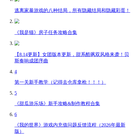
逃离家暴游戏的八种结局，所有隐藏结局和隐藏彩蛋！
《我是猫》房子任务攻略合集
【8.14更新】女团版本更新，甜系酷飒双风格来袭！贝
斯奏响成团序曲
4
第一关新手教学（记得去仓库拿枪！！！）
5
《甜瓜游乐场》新手攻略&制作教程合集
6
《我的世界》游戏内充值问题反馈流程（2026年最新
版）