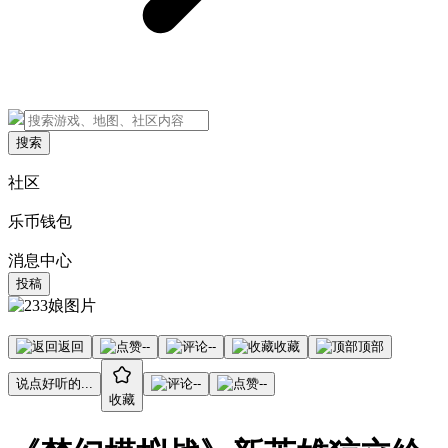
搜索
社区
乐币钱包
消息中心
投稿
返回
--
--
收藏
顶部
说点好听的...
--
--
收藏