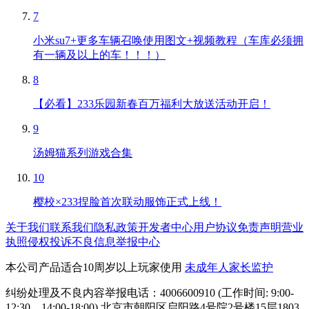
7
小米su7+更多车辆召唤使用图文+视频教程（车库必须拥
有一辆及以上的车！！！）
8
【必看】233乐园新春百万福利大放送活动开启！
9
汤姆猫系列游戏合集
10
樱校×233捏脸首次联动服饰正式上线！
关于我们
联系我们
隐私政策
开发者中心
用户协议
免责声明
营业
执照
侵权投诉
不良信息举报中心
本公司产品适合10周岁以上玩家使用
未成年人家长监护
纠纷处理及不良内容举报电话：4006600910 (工作时间: 9:00-
12:30，14:00-18:00) 北京市朝阳区启阳路4号院2号楼15层1803