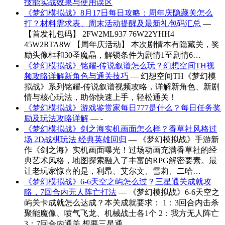
技能实战效果与使用误区
《梦幻模拟战》8月17日每日攻略：周年庆隐藏关怎么
打？材料需求表、周末活动提醒及最新礼包码汇总
—
【首发礼包码】 2FW2ML937 76W22YHH4
45W2RTA8W 【周年庆活动】 本次剧情本有隐藏关，奖
励头像框和30圣魔晶，解锁条件为剧情1至剧情6…
《梦幻模拟战》铭耀-传说叙谱怎么玩？幻想空间TH视
频攻略详解新角色与通关技巧
— 幻想空间TH《梦幻模
拟战》系列铭耀-传说叙谱视频攻略，详解新角色、新剧
情与核心玩法，助你快速上手，轻松通关！
《梦幻模拟战》游戏鉴赏家每日777是什么？每日任务奖
励及玩法攻略详解
— -
《梦幻模拟战》剑之海实机画面怎么样？香草社风格过
场 2D战棋玩法 经典英雄回归
— 《梦幻模拟战》手游新
作《剑之海》实机画面曝光！过场动画充满香草社的经
典艺术风格，地图探索融入了丰富的RPG解密要素。最
让老玩家惊喜的是，利昂、艾尔文、雪莉、二哈…
《梦幻模拟战》6-6天空之屿怎么过？三星通关成就攻
略，7回合内无人阵亡打法
— 《梦幻模拟战》6-6天空之
屿关卡成就怎么达成？本关成就要求： 1：3回合内击杀
聚能魔像、喷气飞龙、机械战士各1个 2：我方无人阵亡
3：7回合内通关 想要三星通…