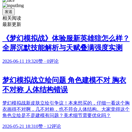
发送
相关阅读
最新更新
《梦幻模拟战》体验服新英雄狺怎么样？
全屏沉默技能解析与天赋叠满强度实测
2026-06-11 19:32
0赞
·
0评论
梦幻模拟战立绘问题 角色建模不对 胸衣
不对称 人体结构错误
梦幻模拟战新皮肤立绘引争议！本来想买的，仔细一看这个胸
衣画得不对啊，几不对称，也不符合人体结构。大家觉得这个
角色立绘是不是建模有问题？美术细节需要优化吗？
2026-05-21 18:31
0赞
·
12评论