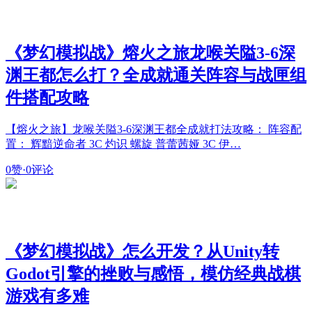
《梦幻模拟战》熔火之旅龙喉关隘3-6深
渊王都怎么打？全成就通关阵容与战匣组
件搭配攻略
【熔火之旅】龙喉关隘3-6深渊王都全成就打法攻略： 阵容配
置： 辉黯逆命者 3C 灼识 螺旋 普蕾茜娅 3C 伊…
0赞
·
0评论
《梦幻模拟战》怎么开发？从Unity转
Godot引擎的挫败与感悟，模仿经典战棋
游戏有多难