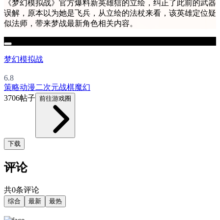
《梦幻模拟战》官方爆料新英雄狺的立绘，纠正了此前的武器
误解，原本以为她是飞兵，从立绘的法杖来看，该英雄定位疑
似法师，带来梦战最新角色相关内容。
梦幻模拟战
6.8
策略
动漫
二次元
战棋
魔幻
3706帖子
前往游戏圈
下载
评论
共0条评论
综合
最新
最热