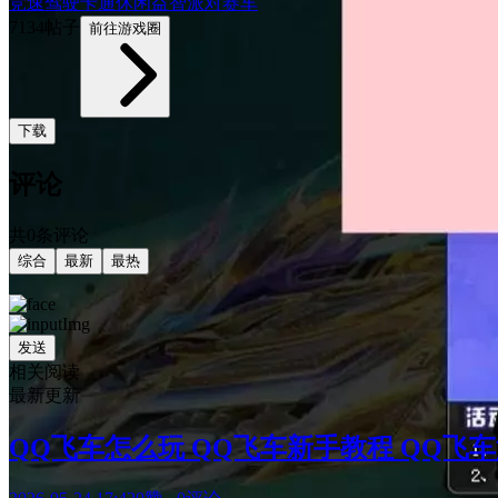
竞速
驾驶
卡通
休闲益智
派对
赛车
7134帖子
前往游戏圈
下载
评论
共0条评论
综合
最新
最热
发送
相关阅读
最新更新
QQ飞车怎么玩 QQ飞车新手教程 QQ飞