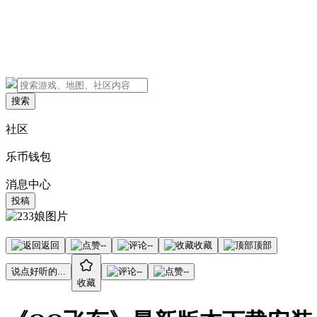
搜索
社区
乐币钱包
消息中心
投稿
返回
--
--
收藏
顶部
说点好听的...
--
--
收藏