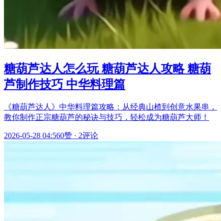
糖葫芦达人怎么玩 糖葫芦达人攻略 糖葫
芦制作技巧 中华料理篇
《糖葫芦达人》中华料理篇攻略：从经典山楂到创意水果串，
教你制作正宗糖葫芦的秘诀与技巧，轻松成为糖葫芦大师！
2026-05-28 04:56
0赞
·
2评论