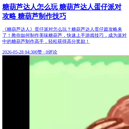
糖葫芦达人怎么玩 糖葫芦达人蛋仔派对
攻略 糖葫芦制作技巧
《糖葫芦达人》蛋仔派对怎么玩？糖葫芦达人蛋仔篇攻略来
了！教你如何制作美味糖葫芦，快速上手游戏技巧，成为派对
中的糖葫芦制作高手，轻松获得高分奖励！
2026-05-28 04:30
0赞
·
0评论