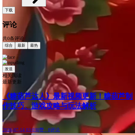
下载
评论
共0条评论
综合
最新
最热
发送
相关阅读
最新更新
《糖葫芦达人》最新视频更新！糖葫芦制
作技巧、游戏攻略与玩法解析
-
2026-07-14 03:03
0赞
·
0评论