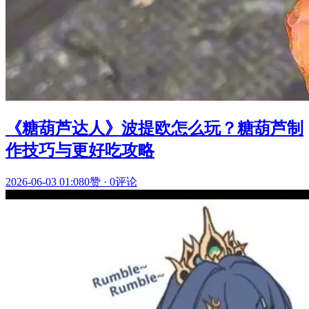
《糖葫芦达人》波提欧怎么玩？糖葫芦制
作技巧与更好吃攻略
2026-06-03 01:08
0赞
·
0评论