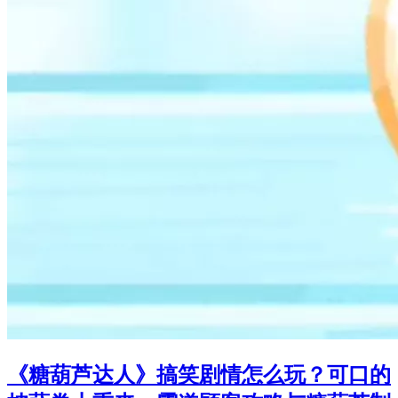
《糖葫芦达人》搞笑剧情怎么玩？可口的