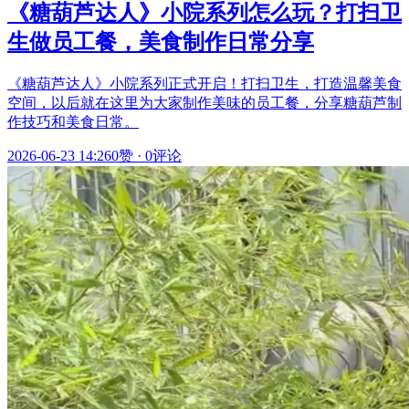
《糖葫芦达人》小院系列怎么玩？打扫卫
生做员工餐，美食制作日常分享
《糖葫芦达人》小院系列正式开启！打扫卫生，打造温馨美食
空间，以后就在这里为大家制作美味的员工餐，分享糖葫芦制
作技巧和美食日常。
2026-06-23 14:26
0赞
·
0评论