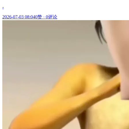
-
2026-07-03 08:04
0赞
·
0评论