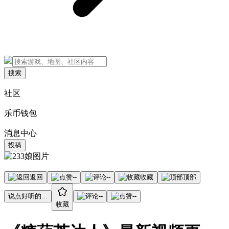
搜索
社区
乐币钱包
消息中心
投稿
返回
--
--
收藏
顶部
说点好听的...
--
--
收藏