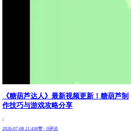
《糖葫芦达人》最新视频更新！糖葫芦制
作技巧与游戏攻略分享
-
2026-07-08 21:43
0赞
·
0评论