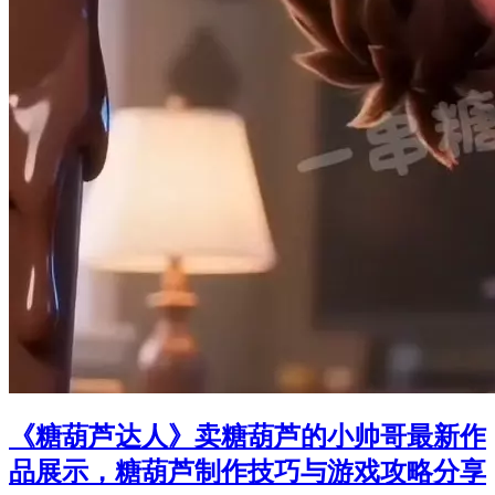
《糖葫芦达人》卖糖葫芦的小帅哥最新作
品展示，糖葫芦制作技巧与游戏攻略分享