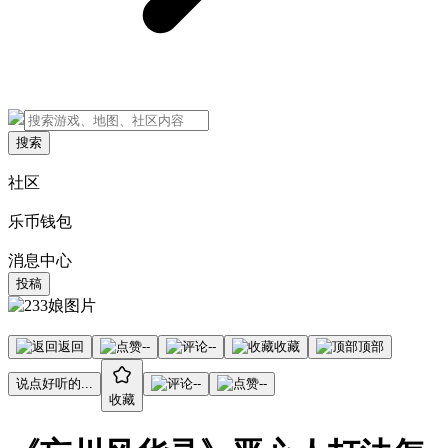
搜索
社区
乐币钱包
消息中心
投稿
返回
--
--
收藏
顶部
说点好听的...
--
--
收藏