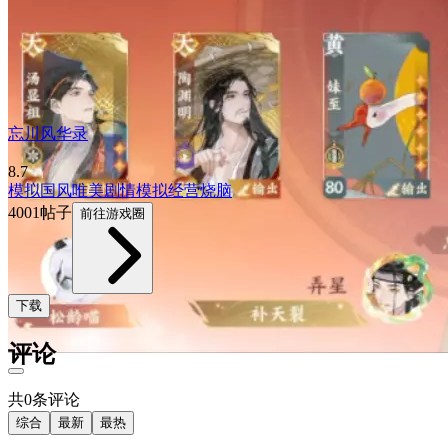
忘川风华录
8.7
模拟
国风
唯美
剧情
模拟经营
烧脑
4001帖子
前往游戏圈
下载
评论
共0条评论
综合
最新
最热