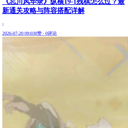
《忘川风华录》纵横19-1残棋怎么过？最
新通关攻略与阵容搭配详解
-
2026-07-20 09:03
0赞
·
0评论