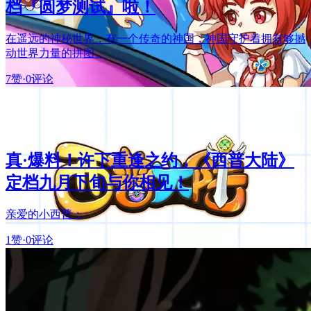
档『圆梦测试』啦！
在遥远的神秘世界，有一个传奇的神国，神国守护着拥有够撼
动世界力量的拼图。
7赞
·
0评论
真·爆料！许下重逢之约，《西普大陆》
定档九月下旬与你相见！
亲爱的小西普：
1赞
·
0评论