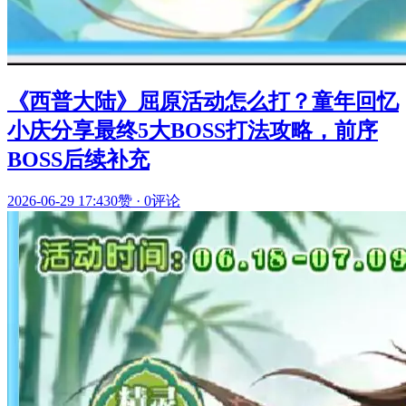
《西普大陆》屈原活动怎么打？童年回忆
小庆分享最终5大BOSS打法攻略，前序
BOSS后续补充
2026-06-29 17:43
0赞
·
0评论