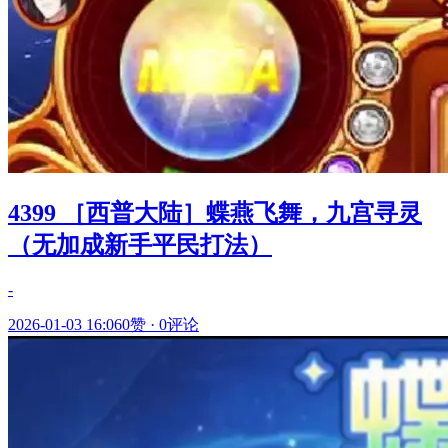
4399 ［西普大陆］蝶燕飞舞，九宫寻灵
（无加成新手平民打法）
-
2026-01-03 16:06
0赞
·
0评论