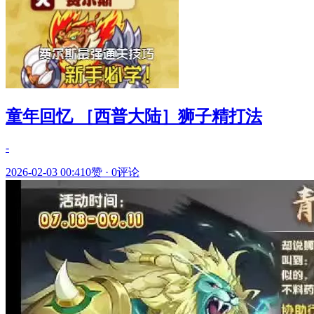
童年回忆 ［西普大陆］狮子精打法
-
2026-02-03 00:41
0赞
·
0评论