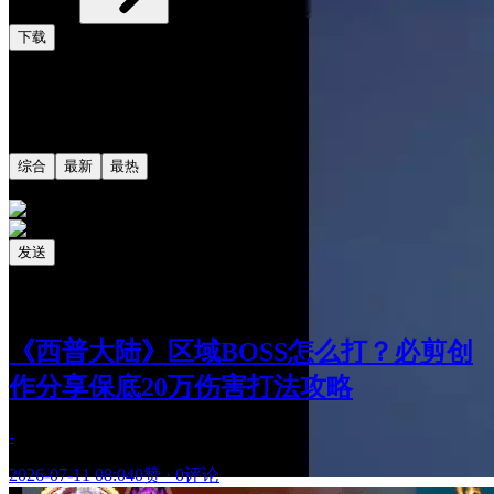
下载
评论
共0条评论
综合
最新
最热
发送
相关阅读
最新更新
《西普大陆》区域BOSS怎么打？必剪创
作分享保底20万伤害打法攻略
-
2026-07-11 08:04
0赞
·
0评论