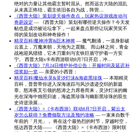
绝对的力量让其他霸主暂时屈从。然而远古大陆的混乱
从未真正终结，霸主依旧各自为战，阵营…
《西普大陆》策划逆天操作盘点，玩家热议游戏改动与
奇葩设定
— 《西普大陆》策划有哪些逆天操作？今天发
帖也是成功被论坛拿下，一起来盘点那些让玩家哭笑不
得的策划改动和神奇操作！
精灵百科|魔神冲霄&巨木神将
— 魔气翻涌，一道身影破
云直上，万魔来朝，天地为之震颤。 而山林之间，青金
战袍迎风猎猎，它木刃重剑与玄铁巨盾守护着一方安
宁。 西普大陆x卡布西游联动8月7日开启，冲…
《西普大陆》7月24日维护补偿公告：开服时间及延迟补
偿奖励一览
— 亲爱的小西普：
精灵百科|魔仙水灵&灵汐灯沫&海盗黑珍珠
— 本期精灵
百科，普普带你进入深海迷踪与风沙遗迹交织的新篇
章。怒涛夜叉引领的怒涛之力席卷而来，灵汐灯沫的幽
光在深海中烛照归途，海盗黑珍珠与幽影黑珍珠的双生
史诗逆浪展…
《西普大陆》×《卡布西游》联动8月7日开启，紫云太
岁怎么获得？免费领取方法及预约攻略
— 一束来自数千
年前的「月光」， 将在这个最热烈的时节，穿越时空，
抵达西普大陆—— 《西普大陆》×《卡布西游》限时联