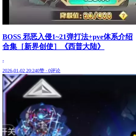
BOSS 邪恶入侵1~21弹打法+pve体系介绍
合集［新界创使］《西普大陆》
-
2026-01-02 20:24
0赞
·
0评论