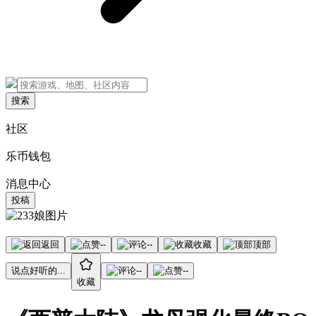
搜索
社区
乐币钱包
消息中心
投稿
返回
--
--
收藏
顶部
说点好听的...
--
--
收藏