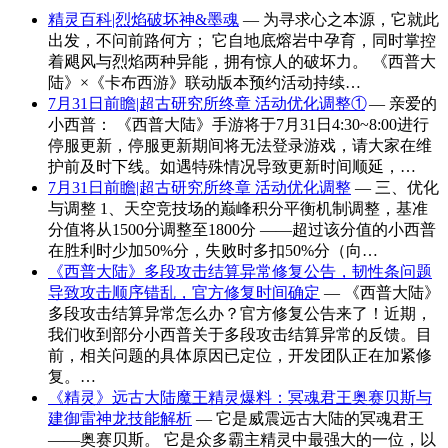
精灵百科|烈焰破坏神&墨魂
— 为寻求心之本源，它就此
出发，不问前路何方； 它自地底熔岩中孕育，同时掌控
着飓风与烈焰两种异能，拥有惊人的破坏力。 《西普大
陆》×《卡布西游》联动版本预约活动持续…
7月31日前瞻|超古研究所终章 活动优化调整①
— 亲爱的
小西普： 《西普大陆》手游将于7月31日4:30~8:00进行
停服更新，停服更新期间将无法登录游戏，请大家在维
护前及时下线。如遇特殊情况导致更新时间顺延，…
7月31日前瞻|超古研究所终章 活动优化调整
— 三、优化
与调整 1、天空竞技场的巅峰积分平衡机制调整，基准
分值将从1500分调整至1800分 ——超过该分值的小西普
在胜利时少加50%分，失败时多扣50%分（向…
《西普大陆》多段攻击结算异常修复公告，韧性条问题
导致攻击顺序错乱，官方修复时间确定
— 《西普大陆》
多段攻击结算异常怎么办？官方修复公告来了！近期，
我们收到部分小西普关于多段攻击结算异常的反馈。目
前，相关问题的具体原因已定位，开发团队正在加紧修
复。…
《精灵》远古大陆魔王精灵爆料：冥魂君王奥赛贝斯与
建御雷神龙技能解析
— 它是威震远古大陆的冥魂君王
——奥赛贝斯。 它是众多霸主精灵中最强大的一位，以