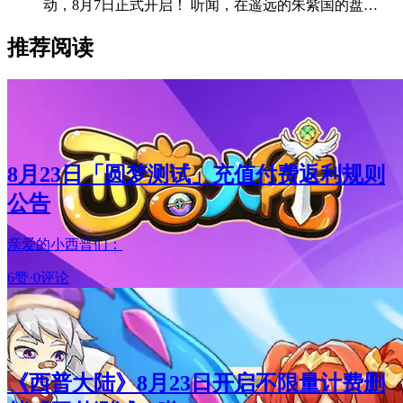
动，8月7日正式开启！ 听闻，在遥远的朱紫国的盘…
推荐阅读
8月23日「圆梦测试」充值付费返利规则
公告
亲爱的小西普们：
6赞
·
0评论
《西普大陆》8月23日开启不限量计费删