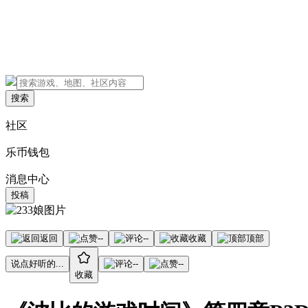
搜索
社区
乐币钱包
消息中心
投稿
返回
--
--
收藏
顶部
说点好听的...
--
--
收藏