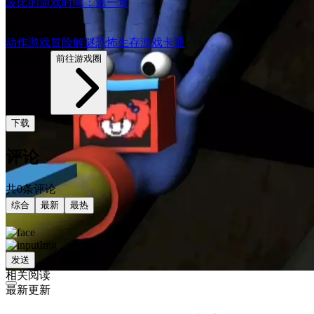
波比的游戏时间：第一章
8.4
动作游戏
冒险
解谜
恐怖
生存游戏
卡通
4389帖子
前往游戏圈
下载
评论
共0条评论
综合
最新
最热
发送
相关阅读
最新更新