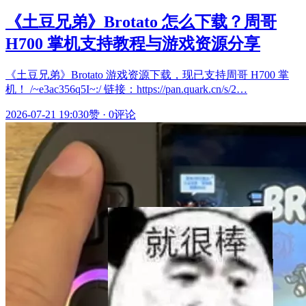
《土豆兄弟》Brotato 怎么下载？周哥
H700 掌机支持教程与游戏资源分享
《土豆兄弟》Brotato 游戏资源下载，现已支持周哥 H700 掌
机！ /~e3ac356q5I~:/ 链接：https://pan.quark.cn/s/2…
2026-07-21 19:03
0赞
·
0评论