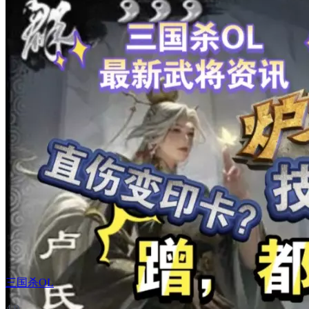
三国杀OL
4.9