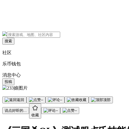
搜索
社区
乐币钱包
消息中心
投稿
返回
--
--
收藏
顶部
说点好听的...
--
--
收藏