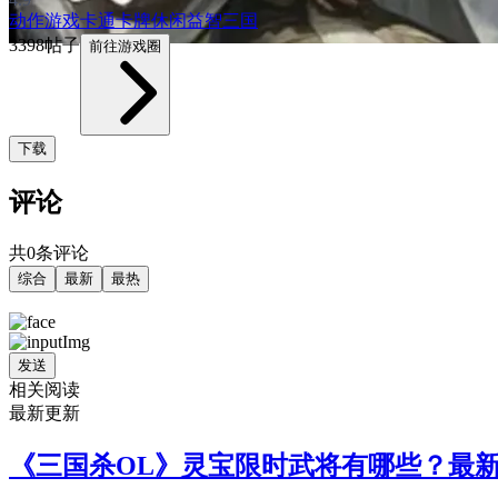
动作游戏
卡通
卡牌
休闲益智
三国
3398帖子
前往游戏圈
下载
评论
共0条评论
综合
最新
最热
发送
相关阅读
最新更新
《三国杀OL》灵宝限时武将有哪些？最