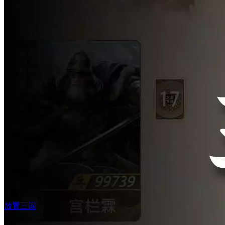
放置三国
8.0