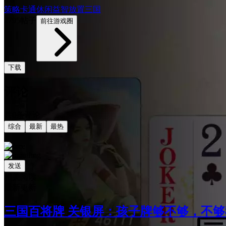
策略
卡通
休闲益智
放置
三国
2795帖子
前往游戏圈
下载
评论
共0条评论
综合
最新
最热
发送
相关阅读
最新更新
三国百将牌 关银屏：孩子牌够不够，不