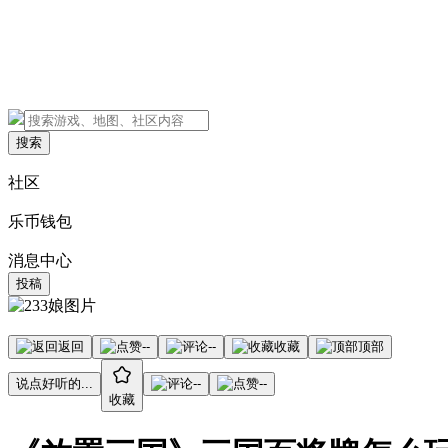
搜索
社区
乐币钱包
消息中心
投稿
返回
--
--
收藏
顶部
说点好听的...
--
--
收藏