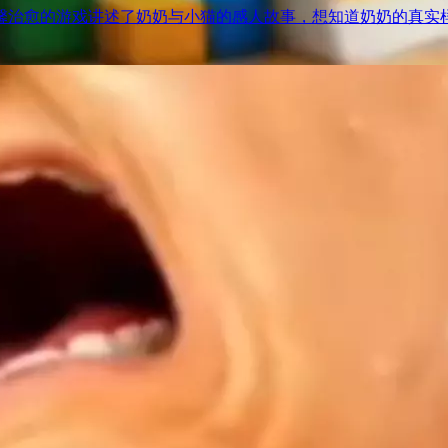
馨治愈的游戏讲述了奶奶与小猫的感人故事，想知道奶奶的真实