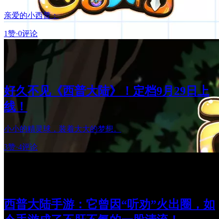
亲爱的小西普：
1赞
·
0评论
好久不见《西普大陆》！定档9月29日上
线！
小小的精灵球，装着大大的梦想。
3赞
·
4评论
西普大陆手游：它曾因“听劝”火出圈，如