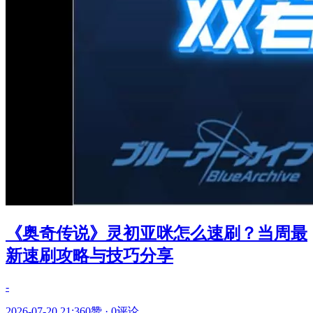
《奥奇传说》灵初亚咪怎么速刷？当周最
新速刷攻略与技巧分享
-
2026-07-20 21:36
0赞
·
0评论