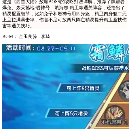
这是《西普大陆》敖顺BOSS的攻略打法详解，推荐了霹雳岩
爆兔、轰天撼地·岩神号、填海志·精卫等通关阵容，还给出了
精灵配置细节，比如兔子和岩神号用四身躯，精卫四身躯二无
上且拉满暴击率，伤害不足可放两只阵亡精灵提升精卫圣技伤
害等通关技巧。
BGM： 金玉良缘 - 李琦