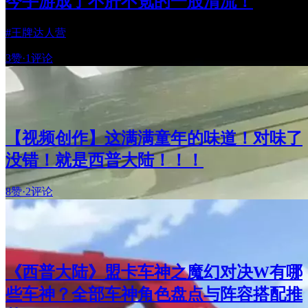
今手游成了不肝不氪的一股清流！
#王牌达人营
3赞
·
1评论
【视频创作】这满满童年的味道！对味了
没错！就是西普大陆！！！
8赞
·
2评论
《西普大陆》盟卡车神之魔幻对决W有哪
些车神？全部车神角色盘点与阵容搭配推