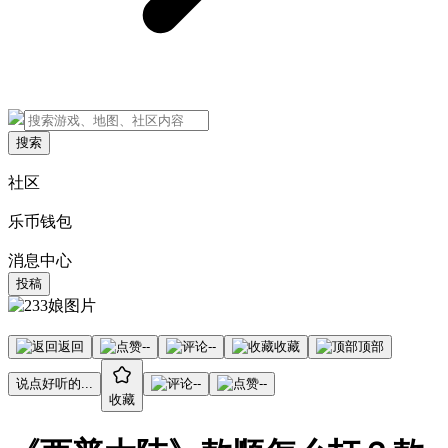
搜索
社区
乐币钱包
消息中心
投稿
返回
--
--
收藏
顶部
说点好听的...
--
--
收藏