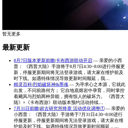
暂无更多
最新更新
8月7日版本更新前瞻|卡布西游联动开启
— 亲爱的小西
普： 《西普大陆》手游将于8月7日4:30~8:00进行停服更
新，停服更新期间将无法登录游戏，请大家在维护前及
时下线。如遇特殊情况导致更新时间顺延，我…
精灵百科|烈焰破坏神&墨魂
— 为寻求心之本源，它就此
出发，不问前路何方； 它自地底熔岩中孕育，同时掌控
着飓风与烈焰两种异能，拥有惊人的破坏力。 《西普大
陆》×《卡布西游》联动版本预约活动持续…
7月31日前瞻|超古研究所终章 活动优化调整①
— 亲爱的
小西普： 《西普大陆》手游将于7月31日4:30~8:00进行
停服更新，停服更新期间将无法登录游戏，请大家在维
护前及时下线。如遇特殊情况导致更新时间顺延，…