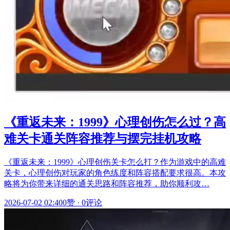
《重返未来：1999》心理创伤怎么过？高
难关卡通关阵容推荐与摆完挂机攻略
《重返未来：1999》心理创伤关卡怎么打？作为游戏中的高难
关卡，心理创伤对玩家的角色练度和阵容搭配要求很高。本攻
略将为你带来详细的通关思路和阵容推荐，助你顺利攻…
2026-07-02 02:40
0赞
·
0评论