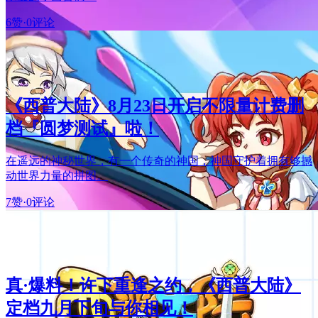
6赞
·
0评论
《西普大陆》8月23日开启不限量计费删
档『圆梦测试』啦！
在遥远的神秘世界，有一个传奇的神国，神国守护着拥有够撼
动世界力量的拼图。
7赞
·
0评论
真·爆料！许下重逢之约，《西普大陆》
定档九月下旬与你相见！