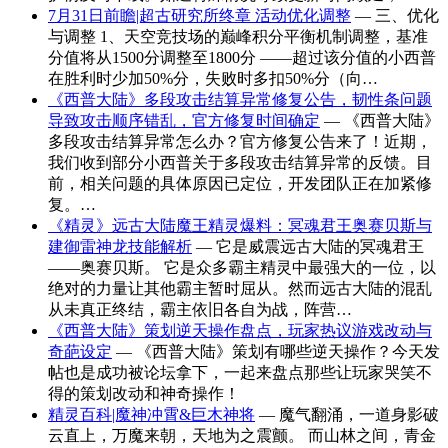
7月31日前瞻|超古研究所终章 活动优化调整
— 三、优化
与调整 1、天空竞技场的巅峰积分平衡机制调整，基准
分值将从1500分调整至1800分 ——超过该分值的小西普
在胜利时少加50%分，失败时多扣50%分（向…
《西普大陆》多段攻击结算异常修复公告，韧性条问题
导致攻击顺序错乱，官方修复时间确定
— 《西普大陆》
多段攻击结算异常怎么办？官方修复公告来了！近期，
我们收到部分小西普关于多段攻击结算异常的反馈。目
前，相关问题的具体原因已定位，开发团队正在加紧修
复。…
《精灵》远古大陆魔王精灵爆料：冥魂君王奥赛贝斯与
建御雷神龙技能解析
— 它是威震远古大陆的冥魂君王
——奥赛贝斯。 它是众多霸主精灵中最强大的一位，以
绝对的力量让其他霸主暂时屈从。然而远古大陆的混乱
从未真正终结，霸主依旧各自为战，阵营…
《西普大陆》策划逆天操作盘点，玩家热议游戏改动与
奇葩设定
— 《西普大陆》策划有哪些逆天操作？今天发
帖也是成功被论坛拿下，一起来盘点那些让玩家哭笑不
得的策划改动和神奇操作！
精灵百科|魔神冲霄&巨木神将
— 魔气翻涌，一道身影破
云直上，万魔来朝，天地为之震颤。 而山林之间，青金