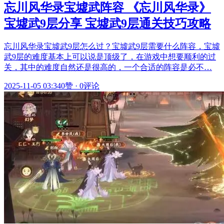
忘川风华录宝墟武阵容 《忘川风华录》
宝墟武9层分享 宝墟武9层通关技巧攻略
忘川风华录宝墟武9层怎么过？宝墟武9层需要什么阵容，宝墟
武9层的难度基本上可以说是顶级了，在游戏中想要顺利的过
关，其中的难度自然还是很高的，一个合适的阵容是必不…
2025-11-05 03:34
0赞
·
0评论