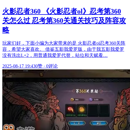
火影忍者360 《火影忍者ol》忍考第360
关怎么过 忍考第360关通关技巧及阵容攻
略
玩家们好，下面小编为大家带来的是 火影忍者ol忍考360关阵
容，希望大家喜欢。 借鉴五影我爱罗版，由于我五影我爱罗
没有洗出L+2，用普通我爱罗代替，站位和天赋看…
2025-08-17 19:43
0赞
·
0评论