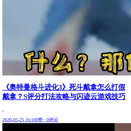
《奥特曼格斗进化3》死斗戴拿怎么打假
戴拿？S评分打法攻略与闪迹云游戏技巧
-
2026-05-25 16:10
0赞
·
0评论