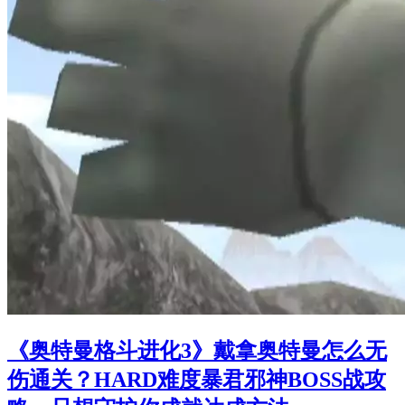
《奥特曼格斗进化3》戴拿奥特曼怎么无
伤通关？HARD难度暴君邪神BOSS战攻