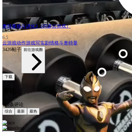
奥特曼格斗进化3（闪迹云游戏）
6.5
云游戏
动作游戏
写实
剧情
格斗
奥特曼
3426帖子
前往游戏圈
下载
评论
共0条评论
综合
最新
最热