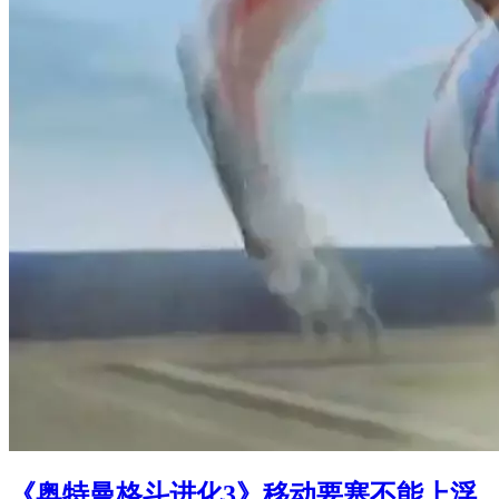
《奥特曼格斗进化3》移动要塞不能上浮