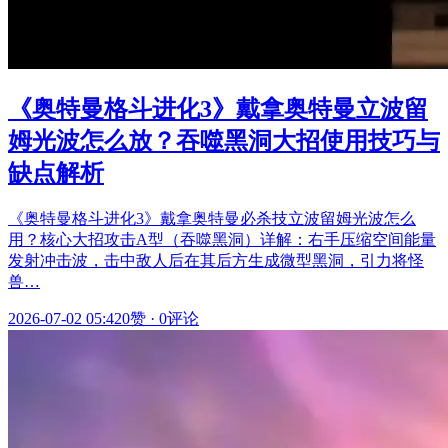
《奥特曼格斗进化3》戴拿奥特曼立波留
姆光波怎么放？吞噬黑洞大招使用技巧与
缺点解析
《奥特曼格斗进化3》戴拿奥特曼必杀技立波留姆光波怎么
用？核心大招攻击A型（吞噬黑洞）详解：右手压缩空间能量
发射冲击波，击中敌人后在其后方生成微型黑洞，引力将怪
兽…
2026-07-02 05:42
0赞
·
0评论