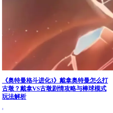
《奥特曼格斗进化3》戴拿奥特曼怎么打
古墩？戴拿VS古墩剧情攻略与棒球模式
玩法解析
-