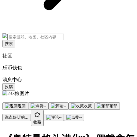
搜索
社区
乐币钱包
消息中心
投稿
返回
--
--
收藏
顶部
说点好听的...
--
--
收藏