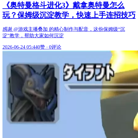
《奥特曼格斗进化3》戴拿奥特曼怎么
玩？保姆级沉淀教学，快速上手连招技巧
感谢 @游戏主播叠加 的精心制作与配音，这份保姆级“沉
淀”教学，帮助大家如何沉淀
2026-06-24 05:44
0赞
·
0评论