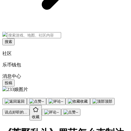
搜索
社区
乐币钱包
消息中心
投稿
返回
--
--
收藏
顶部
说点好听的...
--
--
收藏