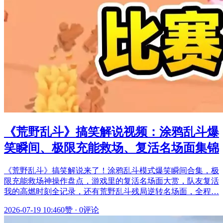
《荒野乱斗》搞笑解说视频：涂鸦乱斗爆
笑瞬间、极限充能救场、复活名场面集锦
《荒野乱斗》搞笑解说来了！涂鸦乱斗模式爆笑瞬间合集，极
限充能救场神操作盘点，游戏里的复活名场面大赏，队友复活
我的高燃时刻全记录，还有荒野乱斗残局逆转名场面，全程…
2026-07-19 10:46
0赞
·
0评论