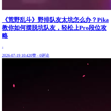
《荒野乱斗》野排队友太坑怎么办？Pika
教你如何摆脱坑队友，轻松上Pro段位攻
略
-
2026-07-19 10:42
0赞
·
0评论