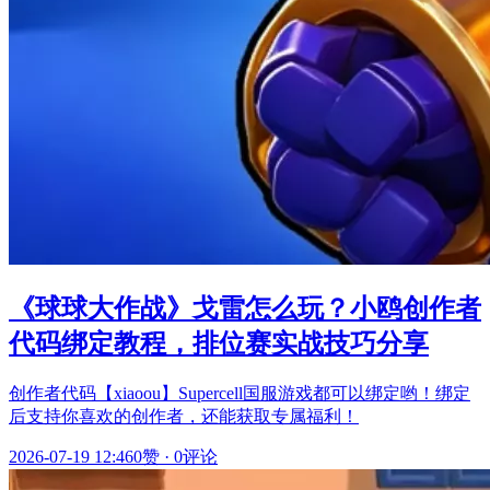
《球球大作战》戈雷怎么玩？小鸥创作者
代码绑定教程，排位赛实战技巧分享
创作者代码【xiaoou】Supercell国服游戏都可以绑定哟！绑定
后支持你喜欢的创作者，还能获取专属福利！
2026-07-19 12:46
0赞
·
0评论