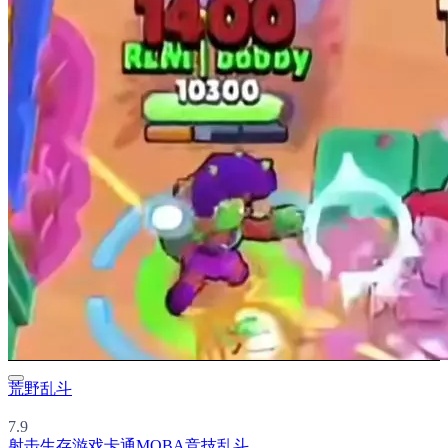
荒野乱斗
7.9
射击
生存游戏
卡通
MOBA
竞技
乱斗