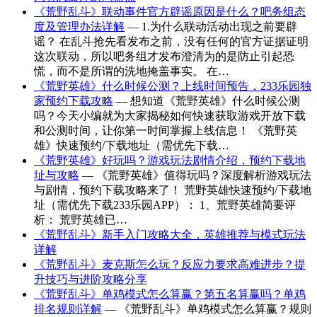
《荒野乱斗》联动事件官方辟谣原因是什么？吧务组态
度及管理办法详解
— 1.为什么联动活动出现之前要辟
谣？ 在乱斗抢先看发布之前，没有任何的官方证据证明
这次联动，所以吧务组才发布澄清为的是防止引起恐
慌，而不是所谓的洗地掩盖事实。 在…
《荒野英雄》什么时候公测？上线时间预告，233乐园独
家预约下载攻略
— 想知道《荒野英雄》什么时候公测
吗？今天小编就为大家揭秘如何快速获取游戏开放下载
和公测时间，让你第一时间掌握上线信息！ 《荒野英
雄》快速预约/下载地址（需优先下载…
《荒野英雄》好玩吗？游戏玩法剧情介绍，预约下载地
址与攻略
— 《荒野英雄》值得玩吗？深度解析游戏玩法
与剧情，预约下载攻略来了！ 荒野英雄快速预约/下载地
址（需优先下载233乐园APP）： 1、荒野英雄简要评
析： 荒野英雄已…
《荒野乱斗》新手入门攻略大全，英雄推荐与模式玩法
详解
《荒野乱斗》麦克斯怎么玩？反应力要求高难进步？提
升技巧与进阶攻略分享
《荒野乱斗》单鸡模式怎么算赢？第五名算赢吗？单鸡
排名规则详解
— 《荒野乱斗》单鸡模式怎么算赢？规则