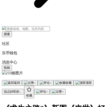
搜索
社区
乐币钱包
消息中心
投稿
返回
--
--
收藏
顶部
说点好听的...
--
--
收藏