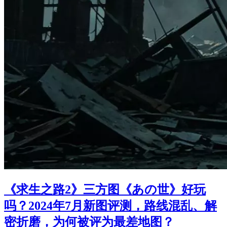
《求生之路2》三方图《あの世》好玩
吗？2024年7月新图评测，路线混乱、解
密折磨，为何被评为最差地图？