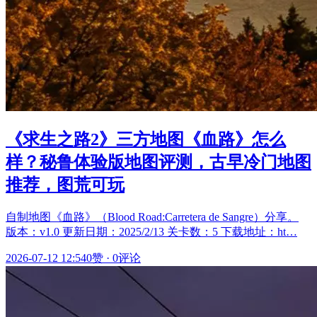
《求生之路2》三方地图《血路》怎么
样？秘鲁体验版地图评测，古早冷门地图
推荐，图荒可玩
自制地图《血路》（Blood Road:Carretera de Sangre）分享。
版本：v1.0 更新日期：2025/2/13 关卡数：5 下载地址：ht…
2026-07-12 12:54
0赞
·
0评论