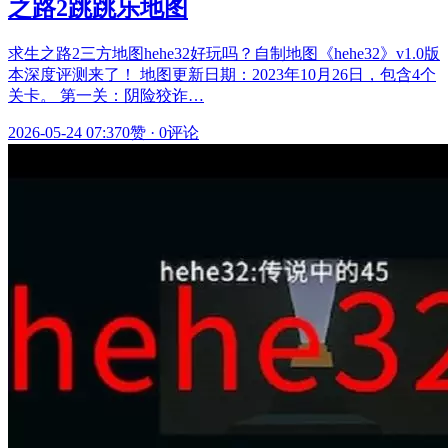
之路2跳跳乐地图
求生之路2三方地图hehe32好玩吗？自制地图《hehe32》v1.0版
本深度评测来了！ 地图更新日期：2023年10月26日，包含4个
关卡。 第一关：阴险狡诈…
2026-05-24 07:37
0赞
·
0评论