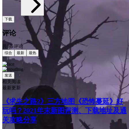
下载
评论
共0条评论
综合
最新
最热
发送
相关阅读
最新更新
《求生之路2》三方地图《恐怖蔓延》好
玩吗？2021年末新图评测、下载地址及通
关攻略分享