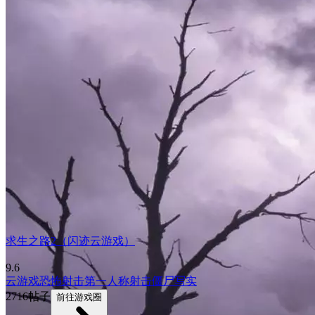
求生之路2（闪迹云游戏）
9.6
云游戏
恐怖
射击
第一人称射击
僵尸
写实
2716帖子
前往游戏圈