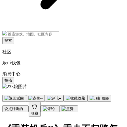
搜索
社区
乐币钱包
消息中心
投稿
返回
--
--
收藏
顶部
说点好听的...
--
--
收藏