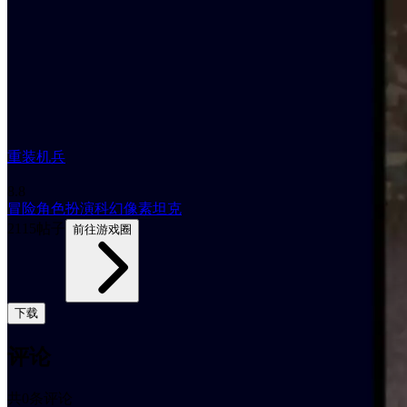
重装机兵
8.8
冒险
角色扮演
科幻
像素
坦克
2115帖子
前往游戏圈
下载
评论
共0条评论