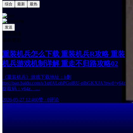
综合
最新
最热
发送
相关阅读
最新更新
重装机兵怎么下载 重装机兵R攻略 重装
机兵游戏机制详解 重走不归路攻略02
《重装机兵》游戏下载地址：h删
ttps://pan.baidu.com/s/1qtfALqhPGolRU-pIhGKXJA?pwd=y64z
提取码：y64z。…
2026-05-27 12:46
0赞
·
0评论