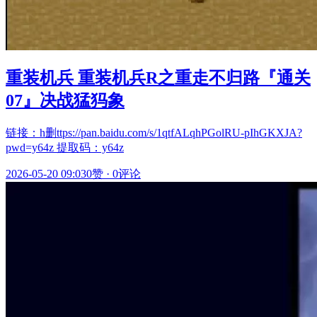
重装机兵 重装机兵R之重走不归路『通关
07』决战猛犸象
链接：h删ttps://pan.baidu.com/s/1qtfALqhPGolRU-pIhGKXJA?
pwd=y64z 提取码：y64z
2026-05-20 09:03
0赞
·
0评论