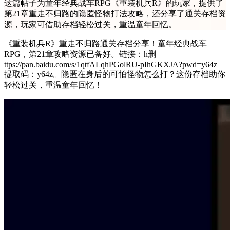
这篇帖子为童年经典战车RPG《重装机兵R》的玩家，提供了
第21章重走不归路的隐匿怪物打法攻略，还分享了通关存档资
源，玩家可借助存档轻松过关，重温童年回忆。
《重装机兵R》重走不归路通关存档分享！童年经典战车
RPG，第21章攻略资源已备好。链接：h删
ttps://pan.baidu.com/s/1qtfALqhPGolRU-pIhGKXJA?pwd=y64z
提取码：y64z。隐匿在身后的可怕怪物怎么打？这份存档助你
轻松过关，重温童年回忆！