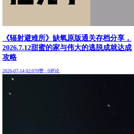
《辐射避难所》缺氧原版通关存档分享，
2026.7.12甜蜜的家与伟大的逃脱成就达成
攻略
2026-07-14 02:07
0赞
·
0评论