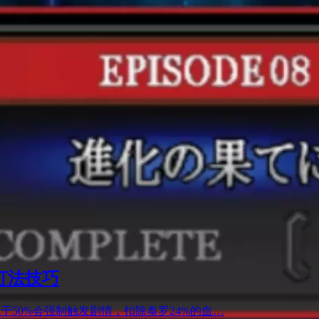
打法技巧
于50%会强制触发剧情，扣除泰罗24%的血…