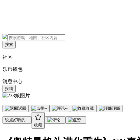
搜索
社区
乐币钱包
消息中心
投稿
返回
--
--
收藏
顶部
说点好听的...
--
--
收藏