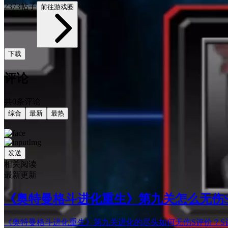
2373帖子
前往游戏圈
下载
评论
共0条评论
综合
最新
最热
发送
相关阅读
最新更新
《奥特曼格斗进化重生》第九关怎么无伤S
《奥特曼格斗进化重生》第九关进化的尽头如何无伤S评价？S评