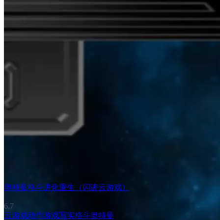
奥特曼格斗进化重生（闪迹云游戏）
6.7
云游戏
动作游戏
写实
格斗
奥特曼