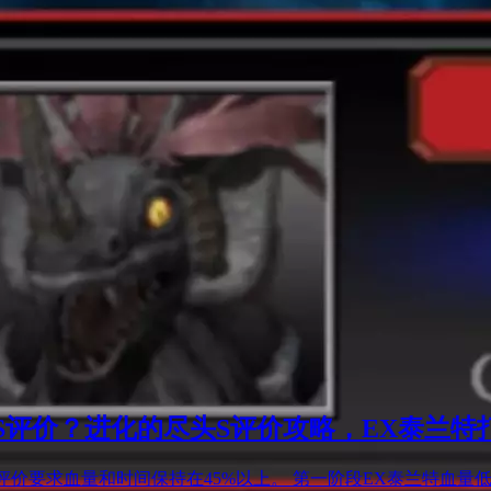
评价？进化的尽头S评价攻略，EX泰兰特
价要求血量和时间保持在45%以上。 第一阶段EX泰兰特血量低