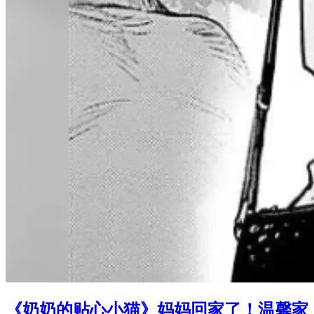
《奶奶的贴心小猫》妈妈回家了！温馨家