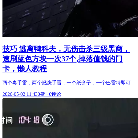
技巧 逃离鸭科夫，无伤击杀三级黑商，
速刷蓝色方块一次37个,掉落值钱的门
卡，懒人教程
两个毒手雷，两个燃烧手雷，一个纸盒子，一个巴雷特即可
2026-05-02 11:43
0赞
·
0评论