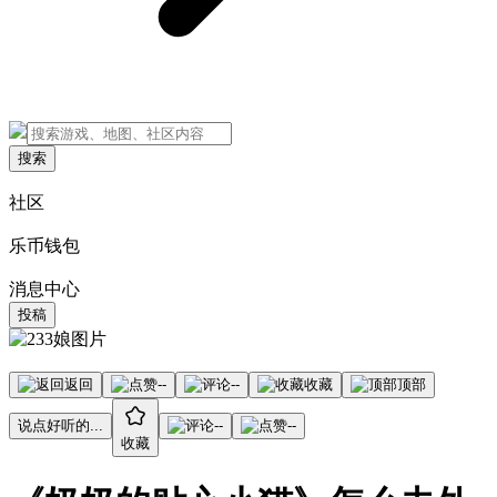
搜索
社区
乐币钱包
消息中心
投稿
返回
--
--
收藏
顶部
说点好听的...
--
--
收藏