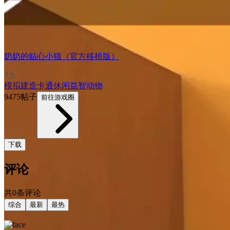
奶奶的贴心小猫（官方移植版）
7.9
模拟
建造
卡通
休闲益智
动物
9475帖子
前往游戏圈
下载
评论
共0条评论
综合
最新
最热