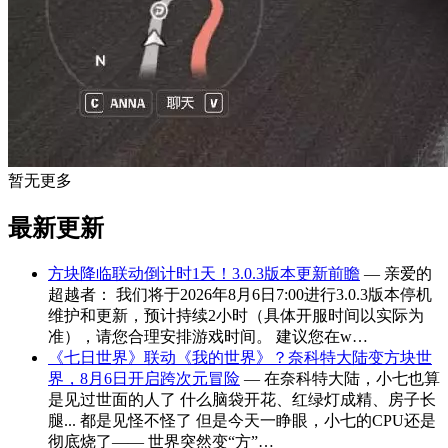
暂无更多
最新更新
方块降临联动倒计时1天！3.0.3版本更新前瞻
— 亲爱的
超越者： 我们将于2026年8月6日7:00进行3.0.3版本停机
维护和更新，预计持续2小时（具体开服时间以实际为
准），请您合理安排游戏时间。 建议您在w…
《七日世界》联动《我的世界》？奈科特大陆变方块世
界，8月6日开启跨次元冒险
— 在奈科特大陆，小七也算
是见过世面的人了 什么脑袋开花、红绿灯成精、房子长
腿... 都是见怪不怪了 但是今天一睁眼，小七的CPU还是
彻底烧了—— 世界突然变“方”…