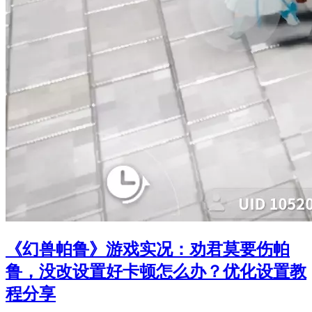
《幻兽帕鲁》游戏实况：劝君莫要伤帕
鲁，没改设置好卡顿怎么办？优化设置教
程分享