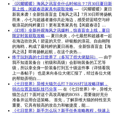
《闪耀暖暖》海风之讯盲盒什么时候出？7月30日夏日新
装上线，闲庭春语家具包获取攻略
— 《闪耀暖暖》夏日
新装来袭！全新惊喜盲盒【海风之讯】7月30日即将扬帆
而来，小七与超越者邀你共赴海边，感受碧蓝晴空与碎
银浪花的纯粹夏日！更有直售家具包【闲庭春语】…
《幻塔》全新外观海风之讯爆料，惊喜盲盒上线，夏日
限定时装获取攻略
— 夏日炎炎，小七最想和超越者一起
在海边吹吹风！碧蓝的天空、碎银般的浪花、自由翱翔
的海鸥，构成了最纯粹的夏日画卷。 全新惊喜盲盒【海
风之讯】即将扬帆起航，在这个炎热…
终于玩到真的七日世界了（多写了些大佬疑问）
— 由于
我不知道装备台（初级和高级）会影响装备的工艺等
级，所以拿全身一阶装备打到五十级这件事（详情看我
上一条帖子） 也是来向各位大佬汇报了，经过各位大佬
的帮助弄明白…
《七日世界》异维大猫怎么打？BOSS打法攻略详解，
弱点位置及组队技巧分享
— 在《七日世界》中，异维大
猫怎么打？面对这个高攻高敏的BOSS，需要做好充分
准备并运用合适策略。 首先，了解异维大猫的特性至关
重要。它具有较高的攻击力和敏捷度，能…
《七日世界》新手怎么玩？新手任务攻略教程，快速上