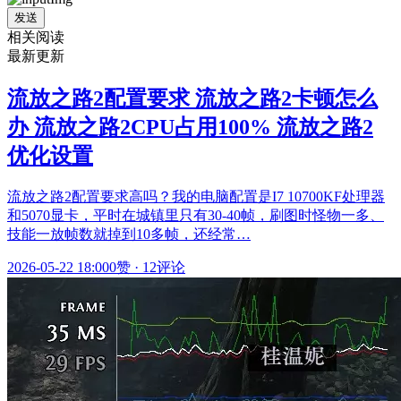
发送
相关阅读
最新更新
流放之路2配置要求 流放之路2卡顿怎么
办 流放之路2CPU占用100% 流放之路2
优化设置
流放之路2配置要求高吗？我的电脑配置是I7 10700KF处理器
和5070显卡，平时在城镇里只有30-40帧，刷图时怪物一多、
技能一放帧数就掉到10多帧，还经常…
2026-05-22 18:00
0赞
·
12评论