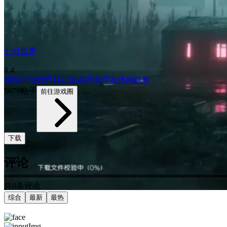
七日世界
8.4
冒险
开放世界
科幻
生存游戏
写实
休闲益智
5679帖子
前往游戏圈
下载
评论
共0条评论
综合
最新
最热