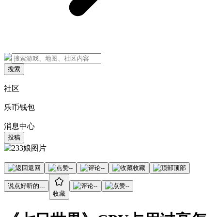
搜索
社区
乐币钱包
消息中心
投稿
返回
--
--
收藏
顶部
说点好听的...
--
--
收藏