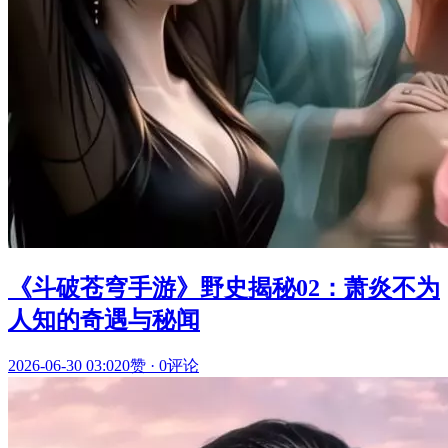
《斗破苍穹手游》野史揭秘02：萧炎不为
人知的奇遇与秘闻
2026-06-30 03:02
0赞
·
0评论