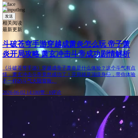
发送
相关阅读
最新更新
斗破苍穹手游穿越成萧炎怎么玩 帝子萧
炎开局攻略 萧玄冲击斗帝成功剧情解析
《斗破苍穹手游》穿越成帝子萧炎是什么体验？这个斗气有点
怪，萧玄冲击斗帝竟然成功了！开局就是顶级身份，带你体验
不一样的斗气大陆冒险。
2026-06-02 14:18
0赞
·
0评论