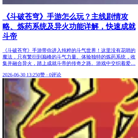
《斗破苍穹》手游怎么玩？主线剧情攻
略、炼药系统及异火功能详解，快速成就
斗帝
《斗破苍穹》手游带你进入纯粹的斗气世界！这里没有花哨的
魔法，只有繁衍到巅峰的斗气力量。体验独特的炼药系统，收
集并融合异火，踏上成就斗帝的传奇之路。游戏中交织着爱…
2026-06-30 13:25
0赞
·
0评论