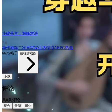
斗破苍穹：巅峰对决
7.6
动作游戏
二次元
写实
生活模拟
ARPG
热血
6675帖子
前往游戏圈
下载
评论
共0条评论
综合
最新
最热