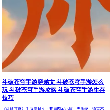
斗破苍穹手游穿越文 斗破苍穹手游怎么
玩 斗破苍穹手游攻略 斗破苍穹手游生存
技巧
《斗破苍穹》手游穿越文：开局四岁小孩，无系统、语言不