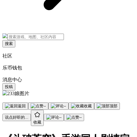
搜索
社区
乐币钱包
消息中心
投稿
返回
--
--
收藏
顶部
说点好听的...
--
--
收藏