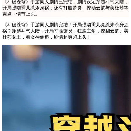
《斗破苍穹》手游同人剧情已完结，剧情设定穿越斗气大陆，
开局强吻熏儿惹杀身祸，还有打脸萧炎、撩动云韵与美杜莎等
爽点，情节上头。
《斗破苍穹》手游同人剧情完结！开局强吻熏儿竟惹来杀身之
祸？穿越斗气大陆，开局打脸萧炎，狂虐主角，撩翻云韵、美
杜莎女王，看女神倒追，剧情超爽超上头！