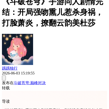
《斗破苍穹》手游同人剧情完
结：开局强吻熏儿惹杀身祸，
打脸萧炎，撩翻云韵美杜莎
踽踽独行
2026-06-03 15:19:55
发布在
斗破苍穹:巅峰对决
转载
导读