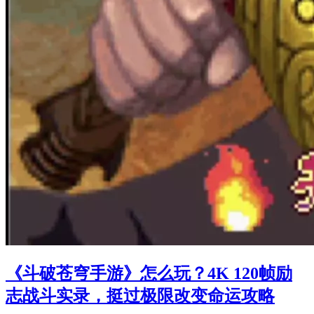
《斗破苍穹手游》怎么玩？4K 120帧励
志战斗实录，挺过极限改变命运攻略