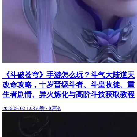
《斗破苍穹》手游怎么玩？斗气大陆逆天
改命攻略，十岁晋级斗者、斗皇收徒、重
生者剧情、异火炼化与高阶斗技获取教程
2026-06-02 12:35
0赞
·
0评论