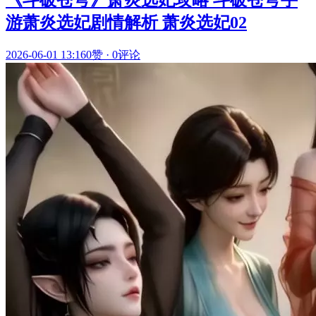
《斗破苍穹》萧炎选妃攻略 斗破苍穹手
游萧炎选妃剧情解析 萧炎选妃02
2026-06-01 13:16
0赞
·
0评论