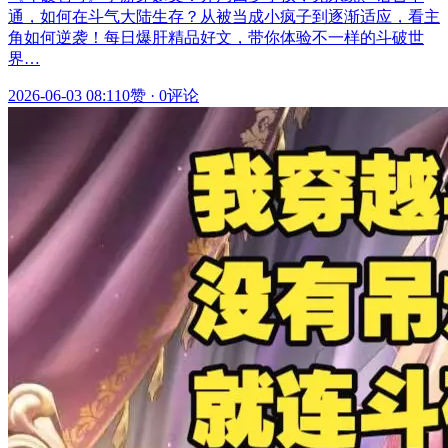
通，如何在斗气大陆生存？从被当成小疯子到逐渐适应，看主
角如何逆袭！每日爆肝精品好文，带你体验不一样的斗破世
界…
2026-06-03 08:11
0赞
·
0评论