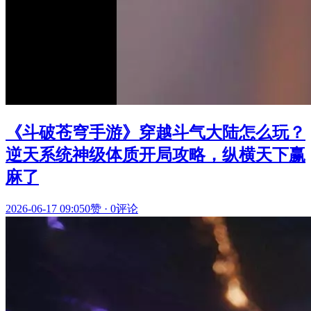
《斗破苍穹手游》穿越斗气大陆怎么玩？
逆天系统神级体质开局攻略，纵横天下赢
麻了
2026-06-17 09:05
0赞
·
0评论