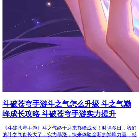
斗破苍穹手游斗之气怎么升级 斗之气巅
峰成长攻略 斗破苍穹手游实力提升
《斗破苍穹手游》斗之气终于迎来巅峰成长！时隔多日，我们
的斗之气也长大了，实力暴涨，快来体验全新的巅峰力量，感