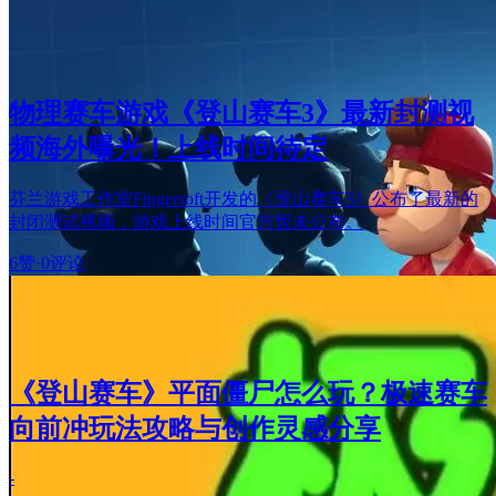
物理赛车游戏《登山赛车3》最新封测视
频海外曝光！上线时间待定
芬兰游戏工作室Fingersoft开发的《登山赛车3》公布了最新的
封闭测试视频，游戏上线时间官方暂未公布。
6赞
·
0评论
《登山赛车》平面僵尸怎么玩？极速赛车
向前冲玩法攻略与创作灵感分享
-