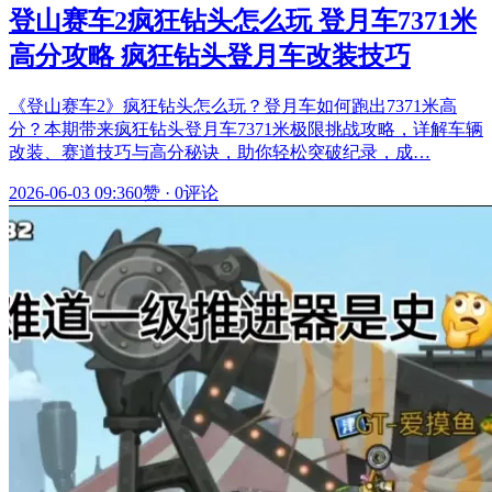
登山赛车2疯狂钻头怎么玩 登月车7371米
高分攻略 疯狂钻头登月车改装技巧
《登山赛车2》疯狂钻头怎么玩？登月车如何跑出7371米高
分？本期带来疯狂钻头登月车7371米极限挑战攻略，详解车辆
改装、赛道技巧与高分秘诀，助你轻松突破纪录，成…
2026-06-03 09:36
0赞
·
0评论