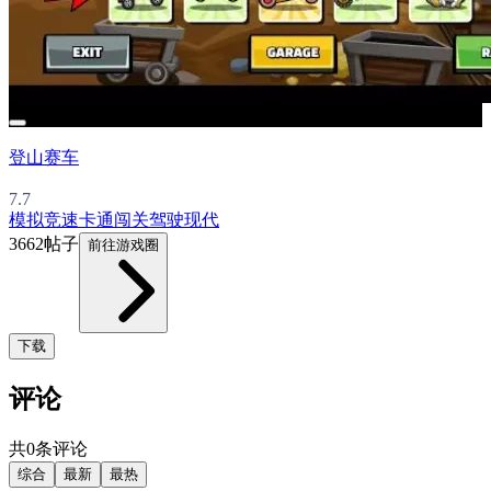
登山赛车
7.7
模拟
竞速
卡通
闯关
驾驶
现代
3662帖子
前往游戏圈
下载
评论
共0条评论
综合
最新
最热