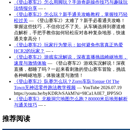
《登山赛车2》怎么用脚玩？手游奇葩操作技巧与趣味玩
法情报分享
— -
《登山赛车2》怎么玩？新手通关攻略教程，掌握技巧轻
松过关
— 《登山赛车2》太难了？新手必看通关攻略！
掌握这些技巧，不信你过不了关。从车辆选择到赛道难
点解析，手把手教你如何轻松应对各种复杂地形，快速
通关拿高分！
《登山赛车2》玩家行为警示：如何避免伤害真正热爱
HCR2的玩家？
— -
《登山赛车2》游戏实况解说，深夜直播挑战崎岖地形，
速度与激情体验
— 《登山赛车2》游戏实况解说！深夜
直播，都睡了吗？一起来看刺激的登山赛车冒险，挑战
各种崎岖地形，体验速度与激情！
《登山赛车2》队赛怎么玩？Zorro车队Torque Of The
Town无神话零件跑法教学视频
— YouTube 2026.07.19
https://youtu.be/byKDRJvSAkM?si=9ICa1A0E7_IPP5SO
《登山赛车》北极洞穴地图怎么跑？80000米后地形解析
与通关技巧
— -
推荐阅读