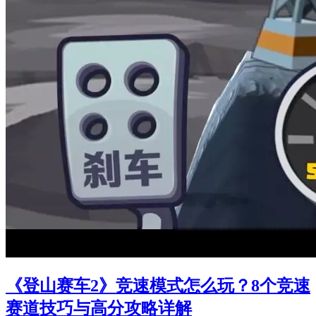
《登山赛车2》竞速模式怎么玩？8个竞速
赛道技巧与高分攻略详解