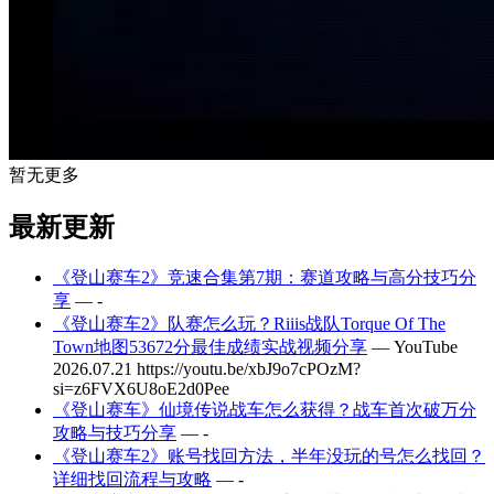
暂无更多
最新更新
《登山赛车2》竞速合集第7期：赛道攻略与高分技巧分
享
— -
《登山赛车2》队赛怎么玩？Riiis战队Torque Of The
Town地图53672分最佳成绩实战视频分享
— YouTube
2026.07.21 https://youtu.be/xbJ9o7cPOzM?
si=z6FVX6U8oE2d0Pee
《登山赛车》仙境传说战车怎么获得？战车首次破万分
攻略与技巧分享
— -
《登山赛车2》账号找回方法，半年没玩的号怎么找回？
详细找回流程与攻略
— -