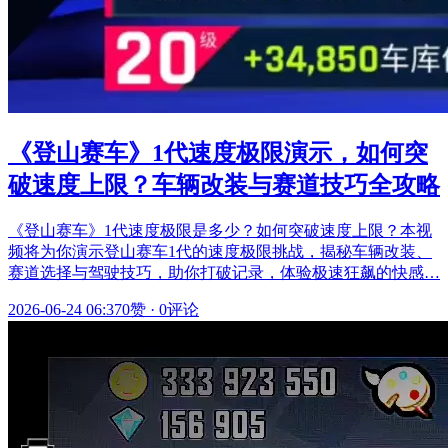
《登山赛车》1代速度极限演示，如何突
破速度上限？车辆改装与赛道技巧全攻略
《登山赛车》1代速度极限是多少？如何突破速度上限？本视
频将为你演示登山赛车1代的速度极限挑战，揭秘车辆改装、
赛道选择与驾驶技巧，助你打破记录，体验极速狂飙的快感…
2026-06-24 06:37
0赞
·
0评论