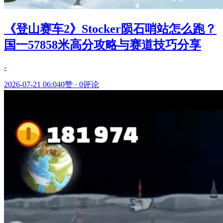
《登山赛车2》Stocker陨石哨站怎么跑？
国一57858米高分攻略与赛道技巧分享
-
2026-07-21 06:04
0赞
·
0评论