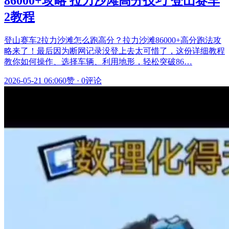
86000+攻略 拉力沙滩高分技巧 登山赛车
2教程
登山赛车2拉力沙滩怎么跑高分？拉力沙滩86000+高分跑法攻
略来了！最后因为断网记录没登上去太可惜了，这份详细教程
教你如何操作、选择车辆、利用地形，轻松突破86…
2026-05-21 06:06
0赞
·
0评论