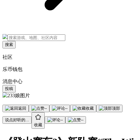
搜索
社区
乐币钱包
消息中心
投稿
返回
--
--
收藏
顶部
说点好听的...
--
--
收藏