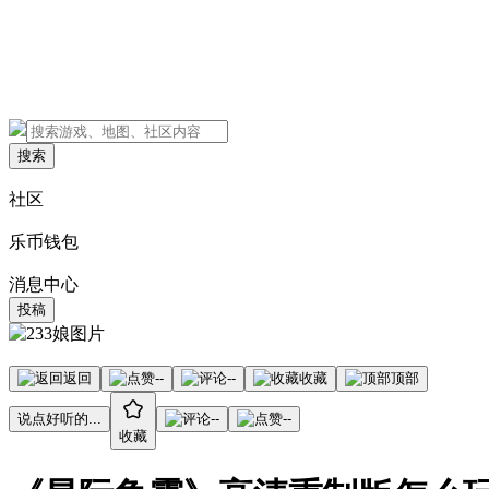
搜索
社区
乐币钱包
消息中心
投稿
返回
--
--
收藏
顶部
说点好听的...
--
--
收藏