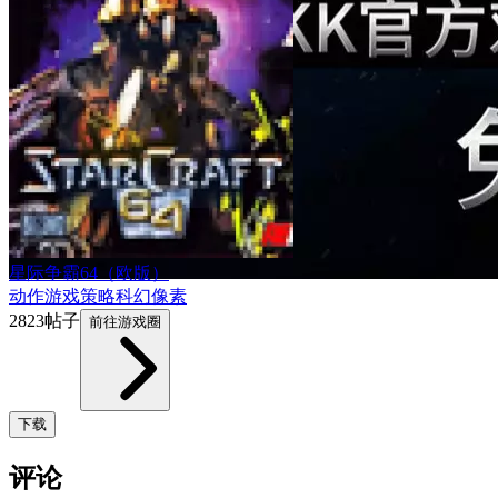
星际争霸64（欧版）
动作游戏
策略
科幻
像素
2823帖子
前往游戏圈
下载
评论