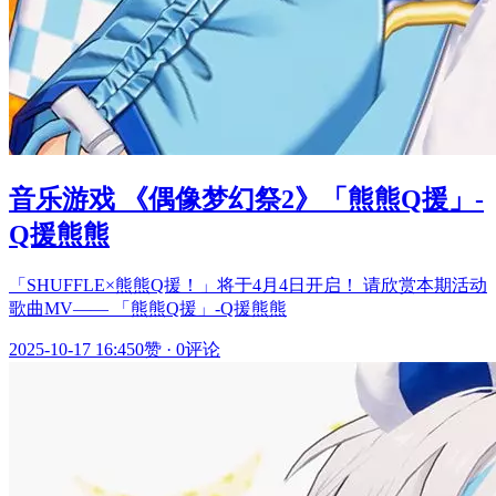
音乐游戏 《偶像梦幻祭2》「熊熊Q援」-
Q援熊熊
「SHUFFLE×熊熊Q援！」将于4月4日开启！ 请欣赏本期活动
歌曲MV—— 「熊熊Q援」-Q援熊熊
2025-10-17 16:45
0赞
·
0评论