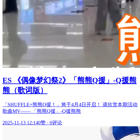
ES 《偶像梦幻祭2》「熊熊Q援」-Q援熊
熊（歌词版）
「SHUFFLE×熊熊Q援！」将于4月4日开启！ 请欣赏本期活动
歌曲MV—— 「熊熊Q援」-Q援熊熊
2025-11-13 12:14
0赞
·
0评论