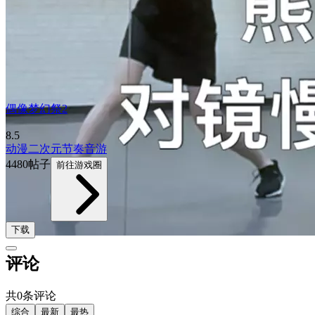
偶像梦幻祭2
8.5
动漫
二次元
节奏音游
4480帖子
前往游戏圈
下载
评论
共0条评论
综合
最新
最热