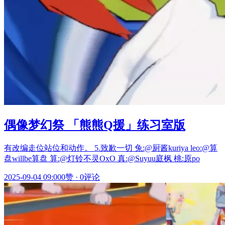
偶像梦幻祭 「熊熊Q援」练习室版
有改编走位站位和动作。 5.致歉一切 兔:@厨酱kuriya leo:@算
盘willbe算盘 算:@灯铃不灵OxO 真:@Suyuu庭枫 桃:原po
2025-09-04 09:00
0赞
·
0评论