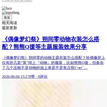
发送
相关阅读
最新更新
《偶像梦幻祭》朔间零动物衣装怎么搭
配？熊熊Q援等主题服装效果分享
《偶像梦幻祭》朔间零的动物主题衣装怎么搭配？给偶像穿上
仅有的几套“算”得上『动物』的服装，比如熊熊Q援，但参杂
了几个压根不是动物的放上来是不是有点怪ʕ´•ᴥ•`…
2026-06-04 15:17
0赞
·
0评论