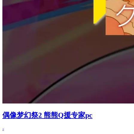
偶像梦幻祭2 熊熊Q援专家pc
-