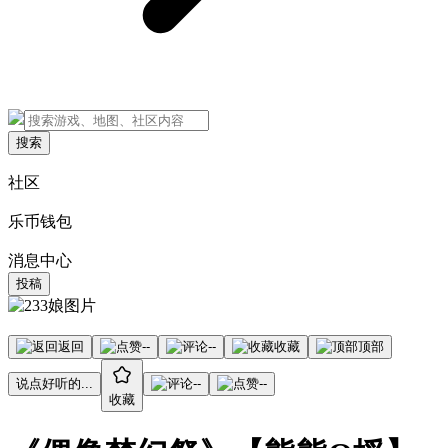
搜索
社区
乐币钱包
消息中心
投稿
返回
--
--
收藏
顶部
说点好听的...
--
--
收藏