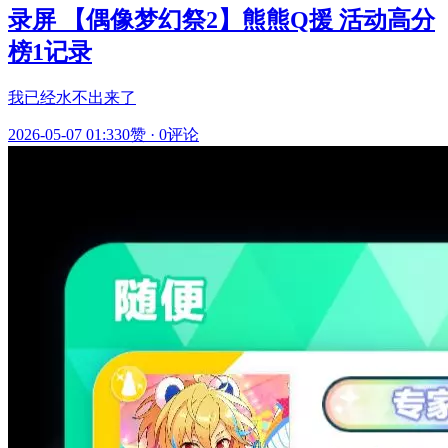
录屏 【偶像梦幻祭2】熊熊Q援 活动高分
榜1记录
我已经水不出来了
2026-05-07 01:33
0赞
·
0评论