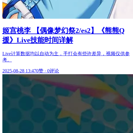
姬宫桃李 【偶像梦幻祭2/es2】《熊熊Q
援》Live技能时间详解
Live计算数据均以自动为主，手打会有些许差异，视频仅供参
考。
2025-08-28 13:47
0赞
·
0评论