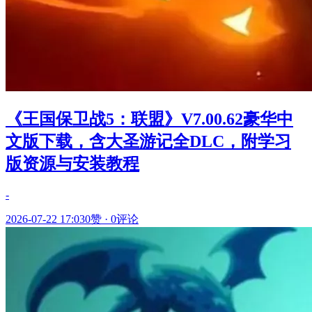
《王国保卫战5：联盟》V7.00.62豪华中
文版下载，含大圣游记全DLC，附学习
版资源与安装教程
-
2026-07-22 17:03
0赞
·
0评论