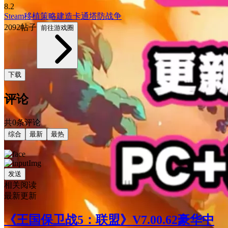
8.2
Steam移植
策略
建造
卡通
塔防
战争
2092帖子
前往游戏圈
下载
评论
共0条评论
综合
最新
最热
发送
相关阅读
最新更新
《王国保卫战5：联盟》V7.00.62豪华中