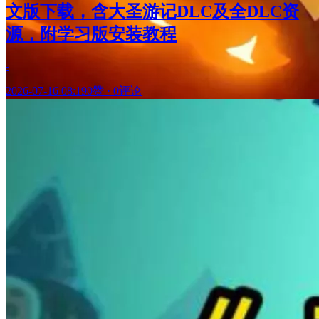
文版下载，含大圣游记DLC及全DLC资
源，附学习版安装教程
-
2026-07-16 08:19
0赞
·
0评论