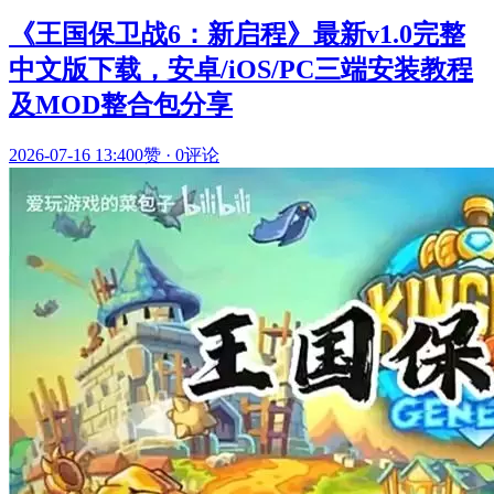
《王国保卫战6：新启程》最新v1.0完整
中文版下载，安卓/iOS/PC三端安装教程
及MOD整合包分享
2026-07-16 13:40
0赞
·
0评论