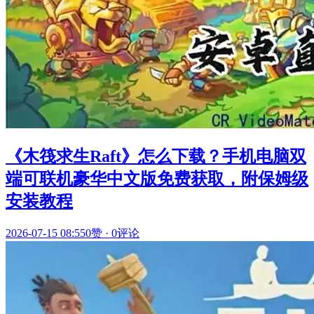
《木筏求生Raft》怎么下载？手机电脑双
端可联机豪华中文版免费获取，附保姆级
安装教程
2026-07-15 08:55
0赞
·
0评论