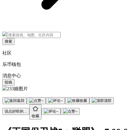
搜索
社区
乐币钱包
消息中心
投稿
返回
--
--
收藏
顶部
说点好听的...
--
--
收藏