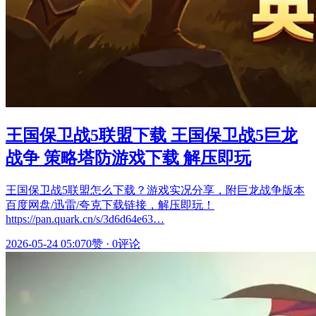
王国保卫战5联盟下载 王国保卫战5巨龙
战争 策略塔防游戏下载 解压即玩
王国保卫战5联盟怎么下载？游戏实况分享，附巨龙战争版本
百度网盘/迅雷/夸克下载链接，解压即玩！
https://pan.quark.cn/s/3d6d64e63…
2026-05-24 05:07
0赞
·
0评论