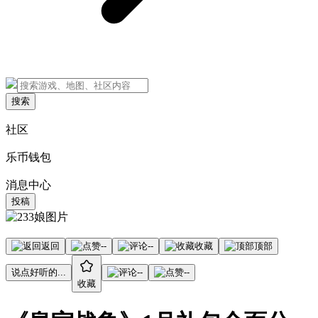
搜索
社区
乐币钱包
消息中心
投稿
返回
--
--
收藏
顶部
说点好听的...
--
--
收藏