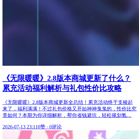
《无限暖暖》2.8版本商城更新了什么？
累充活动福利解析与礼包性价比攻略
《无限暖暖》2.8版本商城更新全总结！累充活动终于支棱起
来了，福利满满！不过礼包价格又开始神神鬼鬼的，性价比究
竟如何？本期为你详细解析，帮你省钱避坑，轻松规划氪…
2026-07-13 23:11
0赞
·
0评论