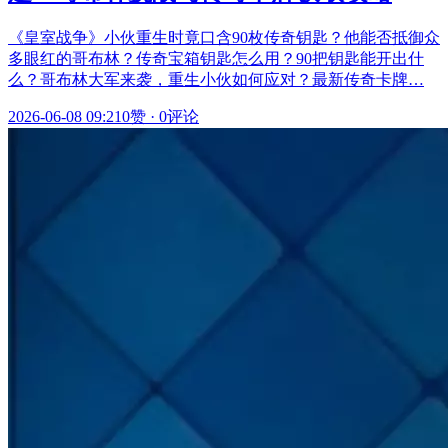
《皇室战争》小伙重生时竟口含90枚传奇钥匙？他能否抵御众
多眼红的哥布林？传奇宝箱钥匙怎么用？90把钥匙能开出什
么？哥布林大军来袭，重生小伙如何应对？最新传奇卡牌…
2026-06-08 09:21
0赞
·
0评论