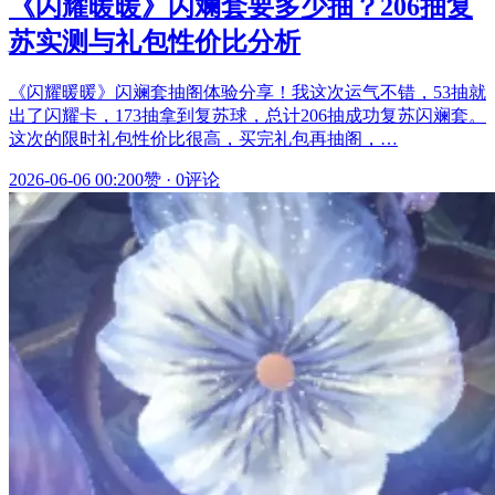
《闪耀暖暖》闪斓套要多少抽？206抽复
苏实测与礼包性价比分析
《闪耀暖暖》闪斓套抽阁体验分享！我这次运气不错，53抽就
出了闪耀卡，173抽拿到复苏球，总计206抽成功复苏闪斓套。
这次的限时礼包性价比很高，买完礼包再抽阁，…
2026-06-06 00:20
0赞
·
0评论