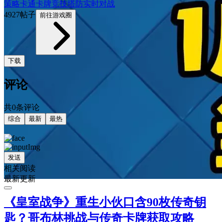
策略
卡通
卡牌
竞技
塔防
实时对战
4927帖子
前往游戏圈
下载
评论
共0条评论
综合
最新
最热
发送
相关阅读
最新更新
《皇室战争》重生小伙口含90枚传奇钥
匙？哥布林挑战与传奇卡牌获取攻略