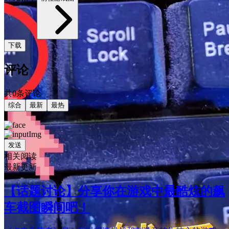
下载
评论
共0条评论
综合
最新
最热
发送
相关阅读
最新更新
【话题讨论】分享你在游戏中最酷炫的飙
车截图瞬间吧！