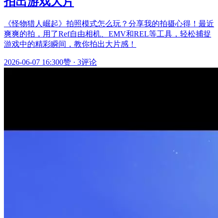
拍出游戏大片
《怪物猎人崛起》拍照模式怎么玩？分享我的拍摄心得！最近
爽爽的拍，用了Ref自由相机、EMV和REL等工具，轻松捕捉
游戏中的精彩瞬间，教你拍出大片感！
2026-06-07 16:30
0赞
·
3评论