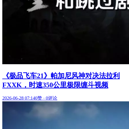
《极品飞车21》帕加尼风神对决法拉利
FXXK，时速350公里极限缠斗视频
2026-06-28 07:14
0赞
·
0评论