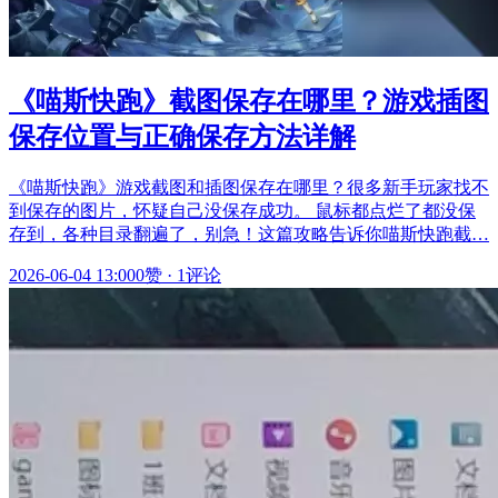
《喵斯快跑》截图保存在哪里？游戏插图
保存位置与正确保存方法详解
《喵斯快跑》游戏截图和插图保存在哪里？很多新手玩家找不
到保存的图片，怀疑自己没保存成功。 鼠标都点烂了都没保
存到，各种目录翻遍了，别急！这篇攻略告诉你喵斯快跑截…
2026-06-04 13:00
0赞
·
1评论