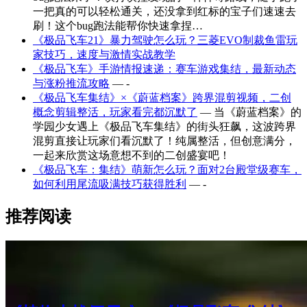
一把真的可以轻松通关，还没拿到红标的宝子们速速去
刷！这个bug跑法能帮你快速拿捏…
《极品飞车21》暴力驾驶怎么玩？三菱EVO制裁鱼雷玩
家技巧，速度与激情实战教学
《极品飞车》手游情报速递：赛车游戏集结，最新动态
与涨粉推流攻略
— -
《极品飞车集结》×《蔚蓝档案》跨界混剪视频，二创
概念剪辑整活，玩家看完都沉默了
— 当《蔚蓝档案》的
学园少女遇上《极品飞车集结》的街头狂飙，这波跨界
混剪直接让玩家们看沉默了！纯属整活，但创意满分，
一起来欣赏这场意想不到的二创盛宴吧！
《极品飞车：集结》萌新怎么玩？面对2台殿堂级赛车，
如何利用尾流吸满技巧获得胜利
— -
推荐阅读