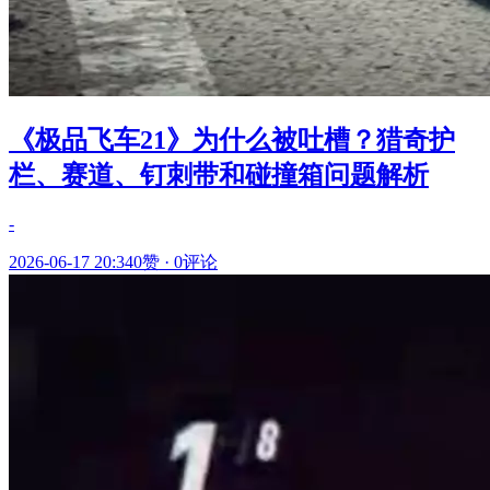
《极品飞车21》为什么被吐槽？猎奇护
栏、赛道、钉刺带和碰撞箱问题解析
-
2026-06-17 20:34
0赞
·
0评论