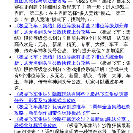
置图文教程与玩法全攻略
— 《极品飞车：集结》自定义
赛在哪创建？详细图文教程来了！ 第一步：进入游戏主
界面。 第二步：在主界面选择“多人竞速”模式。 第三
步：在“多人竞速”模式下，找到并点…
《极品飞车：集结》段位等级有哪些？排位等级划分详
解，从无名到头号公敌快速上分攻略
— 《极品飞车：集
结》段位等级怎么划分？目前共有9个排位等级，从低到
高依次是：无名、新星、精英、专家、大师、车王、车
神、传奇车神和头号公敌。 如何提升段位？参加巡回…
《极品飞车：集结》段位等级有哪些？排位系统全解
析，从无名到头号公敌快速上分攻略
— 《极品飞车：集
结》段位等级怎么划分？游戏排位系统详解！游戏中共
有9个排位等级，从无名、新星、精英、专家、大师、车
王、车神、传奇车神到头号公敌。玩家可以通过参与
巡…
《极品飞车集结》隐藏玩法有哪些？极品飞车集结隐藏
任务、彩蛋及特殊模式全攻略
— -
《极品飞车集结》瓦玩家副游推荐，2周年全速集结狂欢
攻略，新星创作团带你玩转极品飞车
— -
《极品飞车集结》沙路狂飙怎么过？最新bug跑法分享，
轻松拿红标通关攻略
— 《极品飞车集结》沙路狂飙最新
bug跑法来了！误打误撞发现的一种神奇路线，随手跑了