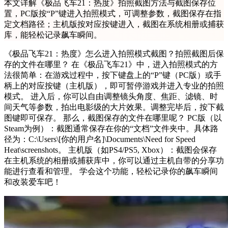
本文详解《极品飞车21：热度》拍照截图方法与截图保存位
置，PC版按“P”键进入拍照模式，可调整参数，截图保存在指
定文档路径；主机版按对应按键进入，截图在系统相册或捕获
库，能轻松记录飙车瞬间。
《极品飞车21：热度》怎么进入拍照模式截图？拍照截图后保
存的文件在哪里？ 在《极品飞车21》中，进入拍照模式的方
法很简单：在游戏过程中，按下键盘上的“P”键（PC版）或手
柄上的对应按键（主机版），即可暂停游戏并进入专业的拍照
模式。 进入后，你可以自由调整镜头角度、焦距、滤镜、时
间天气等参数，拍出电影级的大片效果。调整完毕后，按下截
图键即可保存。 那么，截图保存的文件在哪里呢？ PC版（以
Steam为例）：截图通常保存在你的“文档”文件夹中。具体路
径为：C:\Users\[你的用户名]\Documents\Need for Speed
Heat\screenshots。 主机版（如PS4/PS5, Xbox）：截图会保存
在主机系统的相册或捕获库中，你可以通过主机自带的分享功
能进行查看和管理。 学会这个功能，轻松记录你的飙车瞬间
和改装爱车吧！