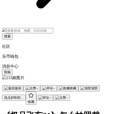
搜索
社区
乐币钱包
消息中心
投稿
返回
--
--
收藏
顶部
说点好听的...
--
--
收藏