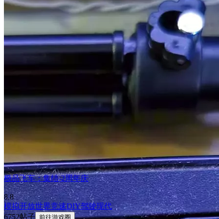
极品飞车：集结-2周年庆
8.8
模拟
开放世界
竞速
DIY
驾驶
现代
6752帖子
前往游戏圈