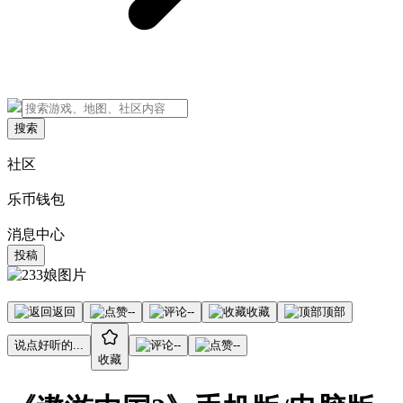
搜索
社区
乐币钱包
消息中心
投稿
返回
--
--
收藏
顶部
说点好听的...
--
--
收藏