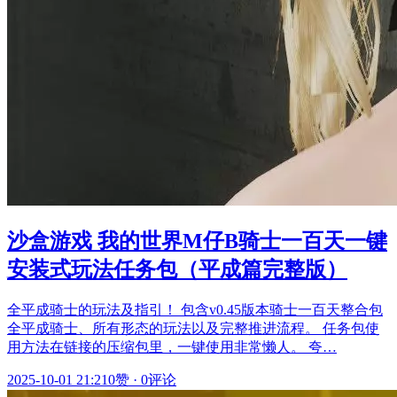
沙盒游戏 我的世界M仔B骑士一百天一键
安装式玩法任务包（平成篇完整版）
全平成骑士的玩法及指引！ 包含v0.45版本骑士一百天整合包
全平成骑士、所有形态的玩法以及完整推进流程。 任务包使
用方法在链接的压缩包里，一键使用非常懒人。 夸…
2025-10-01 21:21
0赞
·
0评论