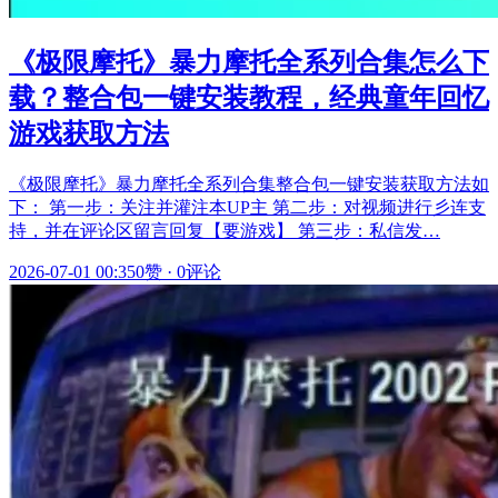
《极限摩托》暴力摩托全系列合集怎么下
载？整合包一键安装教程，经典童年回忆
游戏获取方法
《极限摩托》暴力摩托全系列合集整合包一键安装获取方法如
下： 第一步：关注并灌注本UP主 第二步：对视频进行彡连支
持，并在评论区留言回复【要游戏】 第三步：私信发…
2026-07-01 00:35
0赞
·
0评论