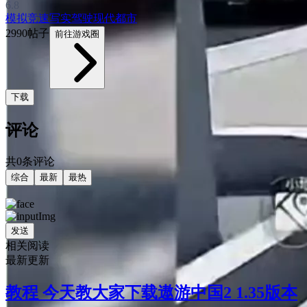
6.8
模拟
竞速
写实
驾驶
现代
都市
2990帖子
前往游戏圈
下载
评论
共0条评论
综合
最新
最热
发送
相关阅读
最新更新
教程 今天教大家下载遨游中国2 1.35版本