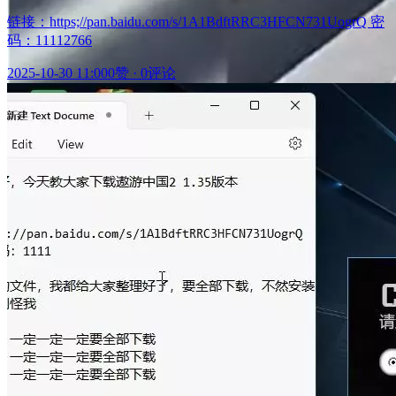
链接：https;//pan.baidu.com/s/1A1BdftRRC3HFCN731UogrQ 密
码：11112766
2025-10-30 11:00
0赞
·
0评论