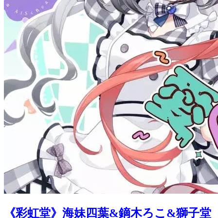
《彩虹堂》海妹四葉&鏑木ろこ&獅子堂