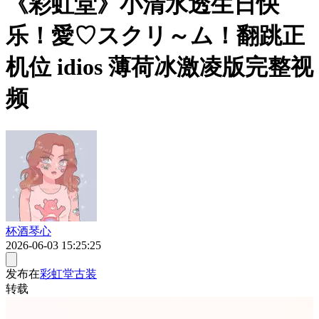
《彩虹堂》小清水透生日快
乐！愛♡スクリ～ム！翻跳正
机位 idios 薄荷冰激凌版完整视
频
杯酒琴心
2026-06-03 15:25:25
发布在
彩虹堂古装
转载