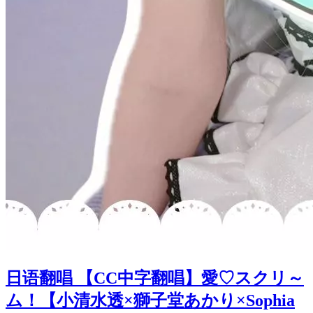
日语翻唱 【CC中字翻唱】愛♡スクリ～
ム！【小清水透×獅子堂あかり×Sophia