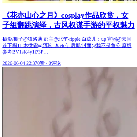
《花亦山心之月》cosplay作品欣赏，女
子组翻跳演绎，古风权谋手游的平权魅力
摄影/棚子@狐洛薄 郡主@北笛-ripple 白蕊儿：up 宣照@云间
连下榻11 木微霜@阿玖_きゅう 后期/封面@我不是鱼公 原版
参考BV1sK4y1i73P…
2026-06-04 22:37
0赞
·
0评论