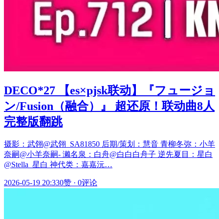
DECO*27 【es×pjsk联动】『フュージョ
ン/Fusion（融合）』 超还原！联动曲8人
完整版翻跳
摄影：武翎@武翎_SA81850 后期/策划：慧音 青柳冬弥：小羊
奈嗣@小羊奈嗣- 濑名泉：白舟@白白白舟子 逆先夏目：星白
@Stella_星白 神代类：嘉嘉沅…
2026-05-19 20:33
0赞
·
0评论