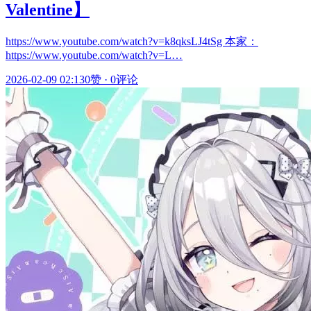
Valentine】
https://www.youtube.com/watch?v=k8qksLJ4tSg 本家：
https://www.youtube.com/watch?v=L…
2026-02-09 02:13
0赞
·
0评论