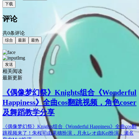
下载
评论
共0条评论
综合
最新
最热
发送
相关阅读
最新更新
《偶像梦幻祭》Knights组合《Wonderful
Happiness》全曲cos翻跳视频，角色coser
及舞蹈教学分享
《偶像梦幻祭》Knights组合《Wonderful Happiness》全曲cos翻
跳视频来了！朱桜司由果穗扮演，月永レオ由Kei扮演，瀬名