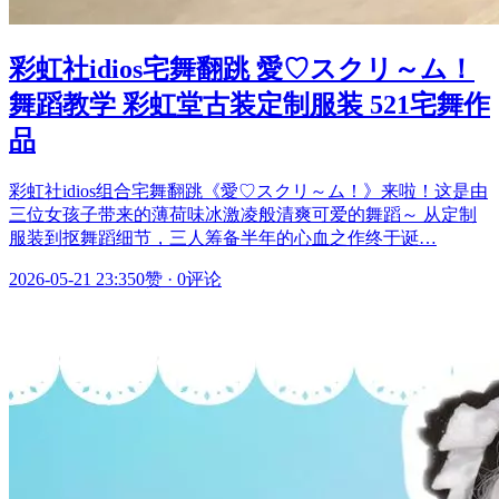
彩虹社idios宅舞翻跳 愛♡スクリ～ム！
舞蹈教学 彩虹堂古装定制服装 521宅舞作
品
彩虹社idios组合宅舞翻跳《愛♡スクリ～ム！》来啦！这是由
三位女孩子带来的薄荷味冰激凌般清爽可爱的舞蹈～ 从定制
服装到抠舞蹈细节，三人筹备半年的心血之作终于诞…
2026-05-21 23:35
0赞
·
0评论