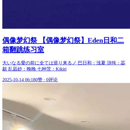
偶像梦幻祭 【偶像梦幻祭】Eden日和二
箱翻跳练习室
大いなる愛の前に全ては巡り来るノ 巴日和：浅夏 涟纯：苾
韽 乱凪砂：晚晚 七种茨：Kikiri
2025-10-14 06:18
0赞
·
0评论