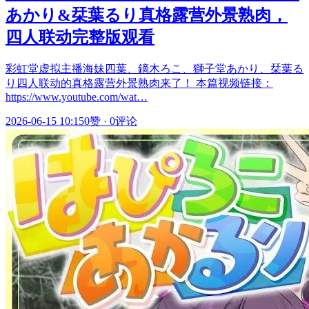
あかり&栞葉るり真格露营外景熟肉，
四人联动完整版观看
彩虹堂虚拟主播海妹四葉、鏑木ろこ、獅子堂あかり、栞葉る
り四人联动的真格露营外景熟肉来了！ 本篇视频链接：
https://www.youtube.com/wat…
2026-06-15 10:15
0赞
·
0评论