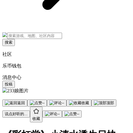
搜索
社区
乐币钱包
消息中心
投稿
返回
--
--
收藏
顶部
说点好听的...
--
--
收藏