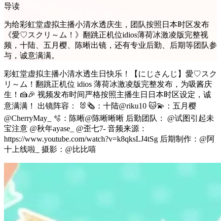
导读
为给彩虹堂虚拟主播小清水透庆生，团队按照日本时区发布
《愛♡スクリ～ム！》翻跳正机位idios薄荷冰激凌版完整视
频，十陆、五月樱、陈晰出镜，还有专业后勤、后期等团队参
与，诚意满满。
彩虹堂虚拟主播小清水透生日快乐！【にじさんじ】愛♡スク
リ～ム！翻跳正机位 idios 薄荷冰激凌版完整发布，为吸酱庆
生！🍰🎉 视频发布时间严格按照主播生日日本时区设定，诚
意满满！ 出镜阵容： 🐰🗞️：十陆@riku10 🐱💫：五月樱
@CherryMay_ 🫧：陈晰@陈晰晰晰 后勤团队： @试图引起未
宝注意 @秋年ayase_ @歪七7- 音频来源：
https://www.youtube.com/watch?v=k8qksLJ4tSg 后期制作：@阿
十上线啦_ 摄影：@比比嘻