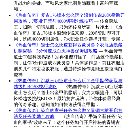
升战力的关键。而秋风之家地图则隐藏着丰富的宝藏
和…
《热血传奇》复古176版本怎么玩？浪剑传说20米赞助开
局攻略，7职业开荒与4000切割洗练技巧
— 传奇踩坑
王，扫除一切暗坑服，只为还传奇玩家一片净土！《热
血传奇》复古176版本浪剑传说来袭，20米赞助即可开
局，洗练4000切割属性，7大职业任你选择开荒，专属…
《热血传奇》道士怎么快速获得四象灵兽？衣服店隐藏
机制揭秘，3分钟速成白虎神兽保姆级攻略
— 热血传奇
道士T0黑科技揭秘！别再傻傻打怪了，商店这个隐藏机
制，让你3分钟速成四象灵兽！具体操作是：前往衣服店
购买几件特定垃圾衣服，通过特殊操作竟能直接拉满白
虎神…
《热血传奇》沉默三职业道士怎么玩？金甲骷髅获取与
越级打BOSS技巧攻略
— 《热血传奇》沉默三职业版本
道士怎么玩？道士出金甲骷髅后，实力大幅提升，可以
轻松越级挑战BOSS！原始复古玩法，带你体验最经典
的传奇乐趣。想知道如何快速获得金甲骷…
《热血传奇》染血的家书任务怎么做？青铜古棺开启方
法及任务奖励全攻略
— 《热血传奇》手游全新任务“染
血的家书”攻略来了！这个任务如何开启神秘的青铜古