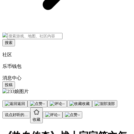
搜索
社区
乐币钱包
消息中心
投稿
返回
--
--
收藏
顶部
说点好听的...
--
--
收藏