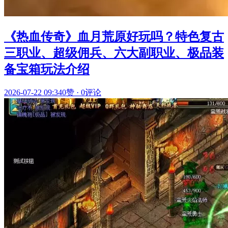
《热血传奇》血月荒原好玩吗？特色复古
三职业、超级佣兵、六大副职业、极品装
备宝箱玩法介绍
2026-07-22 09:34
0赞
·
0评论