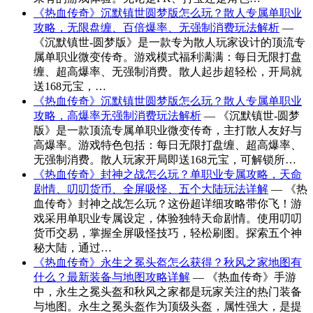
《热血传奇》沉默镇世圆梦版怎么玩？散人专属单职业
攻略，无限盘缠、百倍爆率、无强制消费玩法解析
—
《沉默镇世-圆梦版》是一款专为散人玩家设计的顶流专
属单职业微变传奇。游戏模式福利满满：每日无限打盘
缠、超高爆率、无强制消费。散人起步超轻松，开局就
送168元宝，…
《热血传奇》沉默镇世圆梦版怎么玩？散人专属单职业
攻略，高爆率无强制消费玩法解析
— 《沉默镇世-圆梦
版》是一款顶流专属单职业微变传奇，主打散人友好与
高爆率。游戏特色包括：每日无限打盘缠、超高爆率、
无强制消费。散人玩家开局即送168元宝，可解锁所…
《热血传奇》封神之战怎么玩？单职业专属攻略，天命
剧情、叨叨货币、全屏吸怪、五个大陆玩法详解
— 《热
血传奇》封神之战怎么玩？这份超详细攻略带你飞！游
戏采用单职业专属设定，体验独特天命剧情。使用叨叨
货币交易，掌握全屏吸怪技巧，轻松刷图。探索五个神
秘大陆，通过…
《热血传奇》永生之冕头盔怎么获得？秋风之家地图有
什么？最新装备与地图攻略详解
— 《热血传奇》手游
中，永生之冕头盔和秋风之家都是玩家关注的热门装备
与地图。永生之冕头盔作为顶级头盔，属性强大，是提