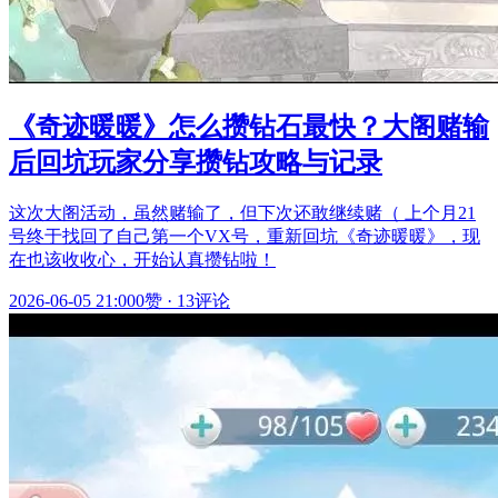
《奇迹暖暖》怎么攒钻石最快？大阁赌输
后回坑玩家分享攒钻攻略与记录
这次大阁活动，虽然赌输了，但下次还敢继续赌（ 上个月21
号终于找回了自己第一个VX号，重新回坑《奇迹暖暖》，现
在也该收收心，开始认真攒钻啦！
2026-06-05 21:00
0赞
·
13评论