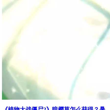
《植物大战僵尸2》暗樱草怎么获得？暑