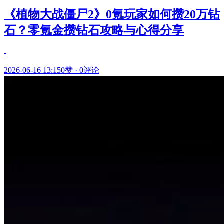
《植物大战僵尸2》0氪玩家如何攒20万钻
石？零氪金攒钻石攻略与心得分享
-
2026-06-16 13:15
0赞
·
0评论