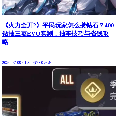
《火力全开2》平民玩家怎么攒钻石？400
钻抽三菱EVO实测，抽车技巧与省钱攻
略
-
2026-07-09 01:34
0赞
·
0评论