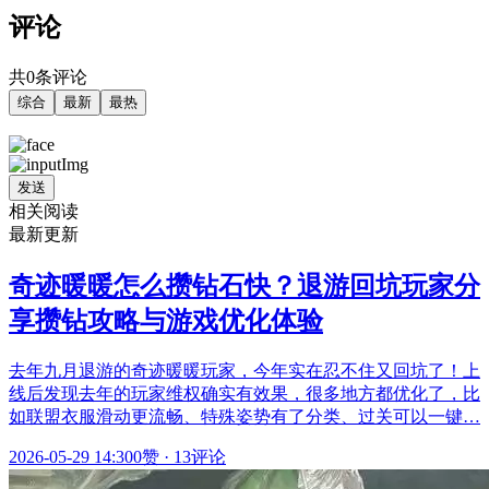
评论
共0条评论
综合
最新
最热
发送
相关阅读
最新更新
奇迹暖暖怎么攒钻石快？退游回坑玩家分
享攒钻攻略与游戏优化体验
去年九月退游的奇迹暖暖玩家，今年实在忍不住又回坑了！上
线后发现去年的玩家维权确实有效果，很多地方都优化了，比
如联盟衣服滑动更流畅、特殊姿势有了分类、过关可以一键…
2026-05-29 14:30
0赞
·
13评论