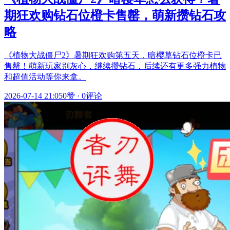
期狂欢购钻石位橙卡售罄，萌新攒钻石攻
略
《植物大战僵尸2》暑期狂欢购第五天，暗樱草钻石位橙卡已
售罄！萌新玩家别灰心，继续攒钻石，后续还有更多强力植物
和超值活动等你来拿。
2026-07-14 21:05
0赞
·
0评论