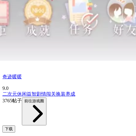
奇迹暖暖
9.0
二次元
休闲益智
剧情
闯关
换装
养成
3765帖子
前往游戏圈
下载