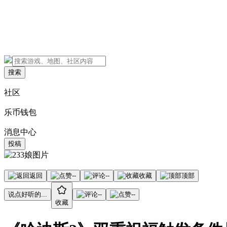
搜索
社区
乐币钱包
消息中心
投稿
返回
--
--
收藏
顶部
说点好听的...
--
--
收藏