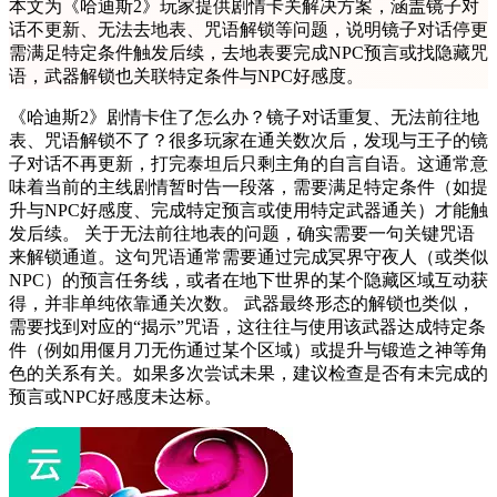
本文为《哈迪斯2》玩家提供剧情卡关解决方案，涵盖镜子对
话不更新、无法去地表、咒语解锁等问题，说明镜子对话停更
需满足特定条件触发后续，去地表要完成NPC预言或找隐藏咒
语，武器解锁也关联特定条件与NPC好感度。
《哈迪斯2》剧情卡住了怎么办？镜子对话重复、无法前往地
表、咒语解锁不了？很多玩家在通关数次后，发现与王子的镜
子对话不再更新，打完泰坦后只剩主角的自言自语。这通常意
味着当前的主线剧情暂时告一段落，需要满足特定条件（如提
升与NPC好感度、完成特定预言或使用特定武器通关）才能触
发后续。 关于无法前往地表的问题，确实需要一句关键咒语
来解锁通道。这句咒语通常需要通过完成冥界守夜人（或类似
NPC）的预言任务线，或者在地下世界的某个隐藏区域互动获
得，并非单纯依靠通关次数。 武器最终形态的解锁也类似，
需要找到对应的“揭示”咒语，这往往与使用该武器达成特定条
件（例如用偃月刀无伤通过某个区域）或提升与锻造之神等角
色的关系有关。如果多次尝试未果，建议检查是否有未完成的
预言或NPC好感度未达标。