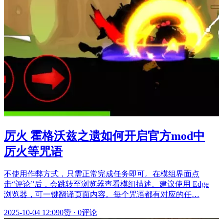
厉火 霍格沃兹之遗如何开启官方mod中
厉火等咒语
不使用作弊方式，只需正常完成任务即可。在模组界面点
击“评论”后，会跳转至浏览器查看模组描述。建议使用 Edge
浏览器，可一键翻译页面内容。每个咒语都有对应的任…
2025-10-04 12:09
0赞
·
0评论