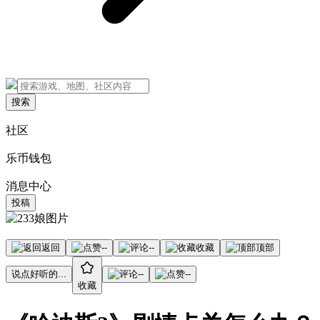
搜索
社区
乐币钱包
消息中心
投稿
返回
--
--
收藏
顶部
说点好听的...
--
--
收藏