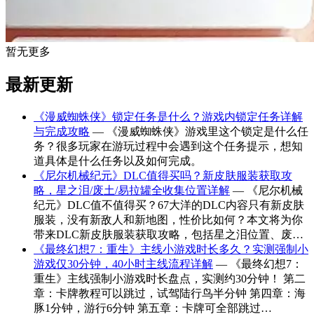
暂无更多
最新更新
《漫威蜘蛛侠》锁定任务是什么？游戏内锁定任务详解
与完成攻略
— 《漫威蜘蛛侠》游戏里这个锁定是什么任
务？很多玩家在游玩过程中会遇到这个任务提示，想知
道具体是什么任务以及如何完成。
《尼尔机械纪元》DLC值得买吗？新皮肤服装获取攻
略，星之泪/废土/易拉罐全收集位置详解
— 《尼尔机械
纪元》DLC值不值得买？67大洋的DLC内容只有新皮肤
服装，没有新敌人和新地图，性价比如何？本文将为你
带来DLC新皮肤服装获取攻略，包括星之泪位置、废…
《最终幻想7：重生》主线小游戏时长多久？实测强制小
游戏仅30分钟，40小时主线流程详解
— 《最终幻想7：
重生》主线强制小游戏时长盘点，实测约30分钟！ 第二
章：卡牌教程可以跳过，试驾陆行鸟半分钟 第四章：海
豚1分钟，游行6分钟 第五章：卡牌可全部跳过…