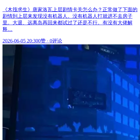
《木筏求生》唐家洛瓦上层剧情卡关怎么办？正常做了下面的
剧情到上层来发现没有机器人。没有机器人打就进不去房子
里。大退、远离岛再回来都试过了还是不行。有没有大佬解
释…
2026-06-05 20:30
0赞
·
0评论