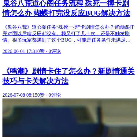
鬼谷八荒道心阁任务流程 殊死一搏卡剧
情怎么办 蝴蝶打完没反应BUG解决方法
《鬼谷八荒》道心阁任务“殊死一搏”卡剧情怎么办？帮蝴蝶打
完对面以后啥反应都没有。我又打了几十次，还是不触发剧
情。很多玩家都遇到了这个BUG，可能是任务条件未满足…
2026-06-01 17:31
0赞
·
0评论
《鸣潮》剧情卡住了怎么办？新剧情通关
技巧与卡关解决方法
2026-07-08 08:15
0赞
·
0评论