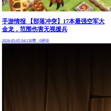
手游情报 【部落冲突】17本最强空军大
金龙，范围伤害无视援兵
2026-05-05 04:13
0赞
·
0评论