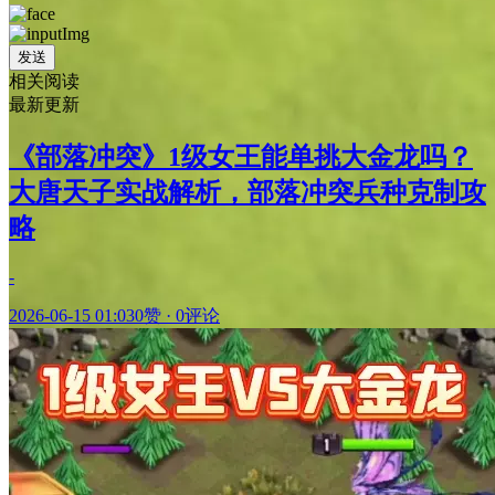
发送
相关阅读
最新更新
《部落冲突》1级女王能单挑大金龙吗？
大唐天子实战解析，部落冲突兵种克制攻
略
-
2026-06-15 01:03
0赞
·
0评论