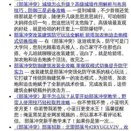
《部落冲突》城墙怎么升级？高级城墙作用解析与布局
技巧，防御三星必备攻略
— 一提到城墙，不少首领还觉
得那就是个摆设，随便升几级意思意思就行。可咱朝阳
大妈得念叨一句，您这想法可太危险了。高级墙最直观
的好处，就是给咱的村庄套上一层防爆铠甲。…
部落冲突改装建筑防守玩法全解析 箭塔加农炮迫击炮模
式切换指南
— 在《部落冲突》这游戏里头，防守可是门
大学问，您别光顾着造兵推人，自己家守不住那也白
搭。今儿咱就聊聊这改装建筑，说白了，就是给箭塔、
加农炮和迫击炮换个活法。改完之…
部落冲突防御建筑改装全攻略 掌握双模式切换提升防守
实力
— 改装建筑是部落冲突强化防守体系的核心玩法，
它打破了传统防御建筑单一的攻击模式，为箭塔、加农
炮和迫击炮赋予了全新的战术价值。完成改装后，这些
建筑会解锁额外的攻击方…
《部落冲突》新手怎么玩？从零开始部落冲突教学，野
蛮人使用技巧轻松取胜攻略
— 你不赞我不赞，小蓝明天
变月更！ 你若赞我若赞，小蓝日更变水王！ 温馨提醒
您：俺蓝黑笑是全网发视频的，所以基本不看评论私
信。 部落冲突新手教学来了！如果你是第一次…
《部落冲突》部落招新：北盟部落号#2RYUGLV2V，欢