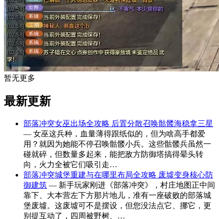
暂无更多
最新更新
部落冲突女巫出场全攻略 后置分散召唤骷髅海稳拿三星
— 女巫这兵种，血量薄得跟纸似的，但为啥高手都爱
用？就因为她能不停召唤骷髅小兵。这些骷髅兵虽然一
碰就碎，但数量多起来，能把敌方防御塔搞得晕头转
向，火力全被它们吸引走…
部落冲突城堡重建与在哪里布局全攻略 废墟变身核心防
御建筑
— 新手玩家刚进《部落冲突》，村庄地图正中间
靠下、大本营左下方那片地儿，准有一座破败的部落城
堡废墟。这废墟可不是摆设，但您没法点它、挪它，更
别提互动了，四周被野树、…