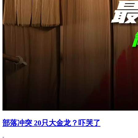
部落冲突 20只大金龙？吓哭了
-