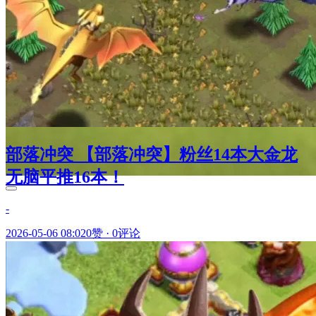
部落冲突 【部落冲突】粉丝14本大金龙
无脑平推16本！
-
2026-05-06 08:02
0赞
·
0评论