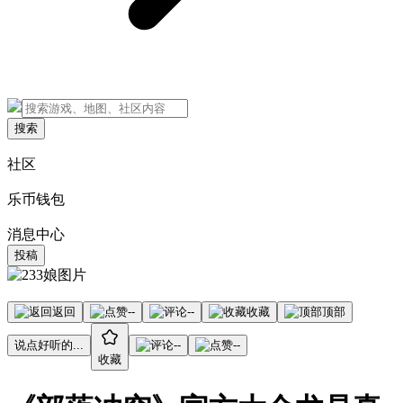
搜索
社区
乐币钱包
消息中心
投稿
返回
--
--
收藏
顶部
说点好听的...
--
--
收藏