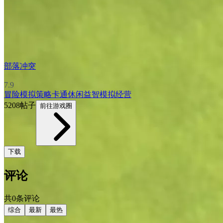
部落冲突
7.9
冒险
模拟
策略
卡通
休闲益智
模拟经营
5208帖子
前往游戏圈
下载
评论
共0条评论
综合
最新
最热