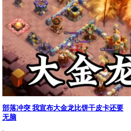
部落冲突 我宣布大金龙比饼干皮卡还要
无脑
-