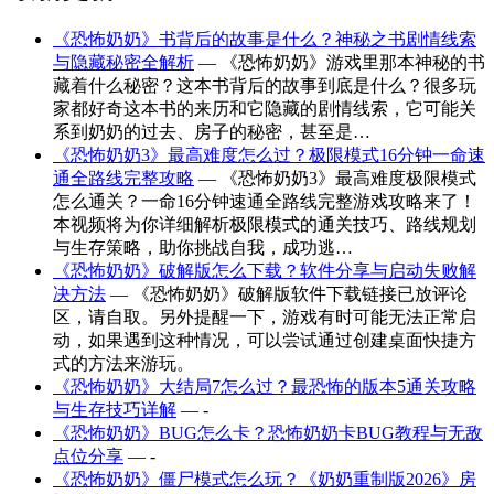
《恐怖奶奶》书背后的故事是什么？神秘之书剧情线索
与隐藏秘密全解析
— 《恐怖奶奶》游戏里那本神秘的书
藏着什么秘密？这本书背后的故事到底是什么？很多玩
家都好奇这本书的来历和它隐藏的剧情线索，它可能关
系到奶奶的过去、房子的秘密，甚至是…
《恐怖奶奶3》最高难度怎么过？极限模式16分钟一命速
通全路线完整攻略
— 《恐怖奶奶3》最高难度极限模式
怎么通关？一命16分钟速通全路线完整游戏攻略来了！
本视频将为你详细解析极限模式的通关技巧、路线规划
与生存策略，助你挑战自我，成功逃…
《恐怖奶奶》破解版怎么下载？软件分享与启动失败解
决方法
— 《恐怖奶奶》破解版软件下载链接已放评论
区，请自取。另外提醒一下，游戏有时可能无法正常启
动，如果遇到这种情况，可以尝试通过创建桌面快捷方
式的方法来游玩。
《恐怖奶奶》大结局7怎么过？最恐怖的版本5通关攻略
与生存技巧详解
— -
《恐怖奶奶》BUG怎么卡？恐怖奶奶卡BUG教程与无敌
点位分享
— -
《恐怖奶奶》僵尸模式怎么玩？《奶奶重制版2026》房