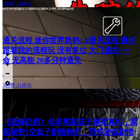
289赞
·
12评论
通关流程 迷你世界奶奶1.8通关流程 最好
跟着我的流程玩 没有复位 大门通关+一
命 无高能 20多分钟通关
-
315赞
·
21评论
《恐怖奶奶》母亲离家孩子饿死真相，家
庭秘密1空盘子剧情解析，恐怖游戏剧情