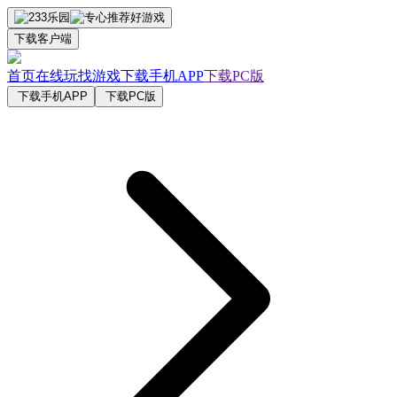
下载客户端
首页
在线玩
找游戏
下载手机APP
下载PC版
下载手机APP
下载PC版