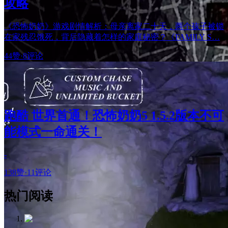
攻略
《恐怖奶奶》游戏剧情解析：母亲离家二十天，两个孩子被锁
在家残忍饿死，背后隐藏着怎样的家庭秘密？《FAMILY S…
44赞
·
8评论
跑酷 世界首通！恐怖奶奶5 1.5.2版本不可
能模式一命通关！
-
138赞
·
11评论
热门阅读