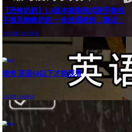
【恐怖奶奶】1.8版本极限模式新手教程
不撞见蜘蛛奶奶 一命速通教程（搬运）
11054赞
·
1855评论
猎奇 英语60以下才能观看
-
2291赞
·
108评论