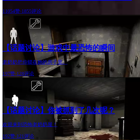
11054赞
·
1855评论
【话题讨论】游戏中最恐怖的瞬间
老奶奶把你锁在她的房子里。
197赞
·
128评论
【话题讨论】你被抓到了几次呢？
欢迎来到恐怖老奶奶屋！
192赞
·
121评论