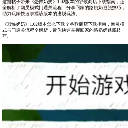
这篇帖子带来《恐怖奶奶》1.02版本的谷歌商店下载指南，还
全解析了幽灵模式门通关流程，分享回家的路奶奶逃脱技巧，
助力玩家快速掌握该版本的逃脱玩法。
《恐怖奶奶》1.02版本怎么下载？谷歌商店下载指南，幽灵模
式与门通关流程全解析，带你快速掌握回家的路奶奶逃脱技
巧。