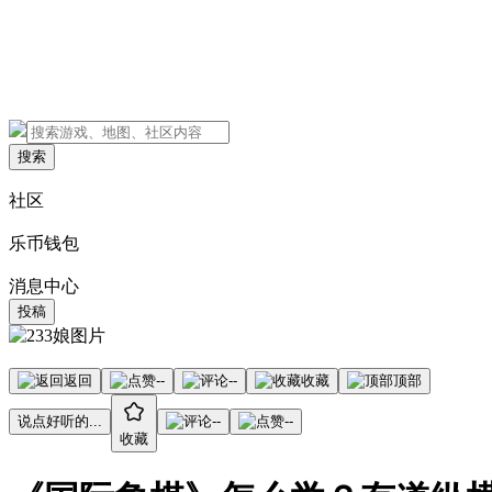
搜索
社区
乐币钱包
消息中心
投稿
返回
--
--
收藏
顶部
说点好听的...
--
--
收藏