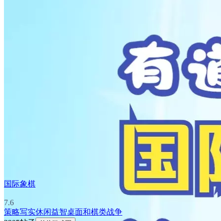
国际象棋
7.6
策略
写实
休闲益智
桌面和棋类
战争