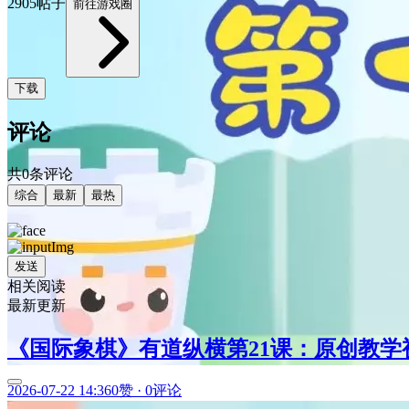
2905帖子
前往游戏圈
下载
评论
共0条评论
综合
最新
最热
发送
相关阅读
最新更新
《国际象棋》有道纵横第21课：原创教
2026-07-22 14:36
0赞
·
0评论