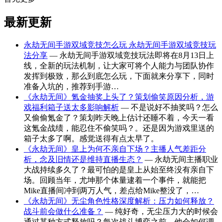
最新更新
永劫无间手游双域竞技怎么玩 永劫无间手游双域竞技玩
法分享
— 永劫无间手游双域竞技玩法即将在8月13日上
线，全新的玩法机制，让大家可将个人能力与团队协作
发挥到极致，那么到底怎么玩，下面就来分享下，同时
准备入坑的，推荐到手游…
《永劫无间》氪金抽奖上头了？策划偷笑原因分析，游
戏福利箱子送太多影响解析
— 不是说好不抽奖吗？怎么
又偷偷氪金了？策划昨天晚上估计还睡不着，今天一看
这氪金战绩，能忍住不偷笑吗？。还是因为游戏里送的
箱子太多了啊。感觉送得有点太早了。
《永劫无间》皇上为何不亲自下场？主播人气差距分
析，念及旧情还是维持直播生态？
— 永劫无间主播职业
大战持续多久了？最可怕的是皇上从始至终没有亲自下
场。回顾当年，尤坤那个体量逮着一个事件，就能把
Mike直播间冲到两万人气，差点给Mike整没了，…
《永劫无间》无尘角色性格深度解析：压力如何释放？
战斗前会做什么准备？
— 纯好奇，无尘压力大的时候会
通过某种方式释放吗？每次战斗博弈之前，他会如何调