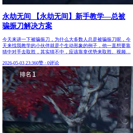
永劫无间 【永劫无间】新手教学—总被
骗振刀解决方案
今天来讲一下被骗振刀，为什么大多数人总是被骗振刀呢，今
天来找我教学的小伙伴就是个生动形象的例子，他一直想要靠
猜中对手去取胜，其实猜不中，应该靠拿优势来取胜。视频…
2026-05-03 23:36
0赞
·
0评论