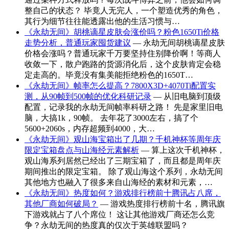
整自己的状态？ 毕竟人无完人，一个塑造优秀的角色，
其行为细节往往能透露出他的生活习惯与…
《永劫无间》胡桃谪星皮肤会涨价吗？粉色1650Ti价格
走势分析，普通玩家囤货建议
— 永劫无间胡桃谪星皮肤
价格会涨吗？普通玩家千万要坚持住别降价啊！等商人
收敛一下，散户跑路的货源消化后，这个皮肤肯定会稳
定走高的。毕竟没有集美能拒绝粉色的1650T…
《永劫无间》帧率怎么提高？7800X3D+4070Ti配置实
测，从90帧到500帧的优化科研记录
— 从旧电脑到顶级
配置，记录我的永劫无间帧率科研之路！ 先是家里旧电
脑，大搞1k，90帧。 去年花了3000左右，搞了个
5600+2060s，内存超频到4000，大…
《永劫无间》观山海宝箱出了几期？千机神杯等周年庆
限定宝箱盘点与山海经元素解析
— 算上这次千机神杯，
观山海系列居然已经出了三期宝箱了，而且都是周年庆
期间推出的限定宝箱。 除了观山海这个系列，永劫无间
其他地方也融入了很多来自山海经的素材和元素，…
《永劫无间》热度如何？游戏排行榜前十腾讯占八席，
其他厂商如何破局？
— 游戏热度排行榜前十名，腾讯旗
下游戏就占了八个席位！ 这让其他游戏厂商还怎么竞
争？永劫无间的热度真的仅次于英雄联盟吗？