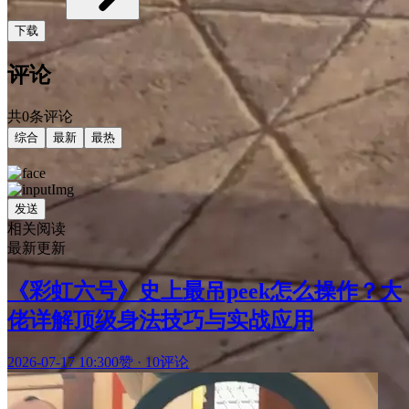
下载
评论
共0条评论
综合
最新
最热
发送
相关阅读
最新更新
《彩虹六号》史上最吊peek怎么操作？大
佬详解顶级身法技巧与实战应用
2026-07-17 10:30
0赞
·
10评论