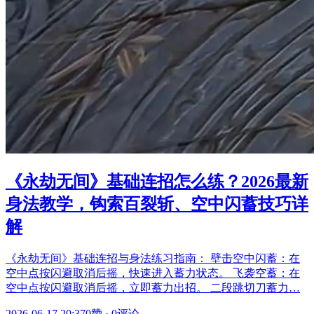
《永劫无间》基础连招怎么练？2026最新
身法教学，钩索百裂斩、空中闪蓄技巧详
解
《永劫无间》基础连招与身法练习指南： 壁击空中闪蓄：在
空中点按闪避取消后摇，快速进入蓄力状态。 飞袭空蓄：在
空中点按闪避取消后摇，立即蓄力出招。 二段跳切刀蓄力…
2026-06-17 20:37
0赞
·
0评论