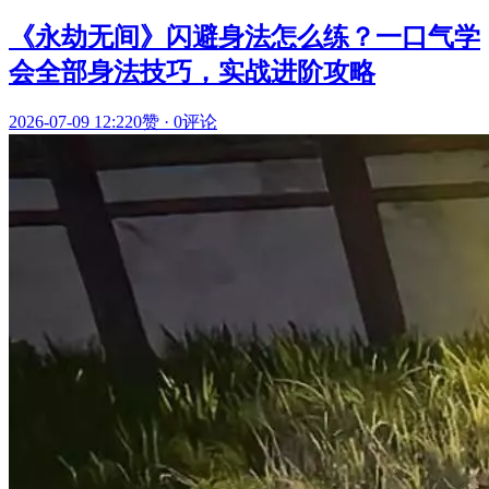
《永劫无间》闪避身法怎么练？一口气学
会全部身法技巧，实战进阶攻略
2026-07-09 12:22
0赞
·
0评论