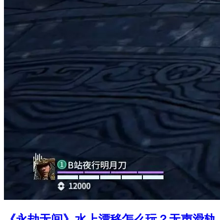
《永劫无间》水上漂移怎么玩？无声滑轨