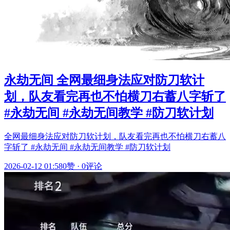
永劫无间 全网最细身法应对防刀软计
划，队友看完再也不怕横刀右蓄八字斩了
#永劫无间 #永劫无间教学 #防刀软计划
全网最细身法应对防刀软计划，队友看完再也不怕横刀右蓄八
字斩了 #永劫无间 #永劫无间教学 #防刀软计划
2026-02-12 01:58
0赞
·
0评论