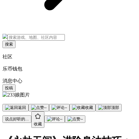
搜索
社区
乐币钱包
消息中心
投稿
返回
--
--
收藏
顶部
说点好听的...
--
--
收藏